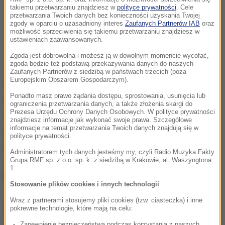
takiemu przetwarzaniu znajdziesz w
polityce prywatności
. Cele
przetwarzania Twoich danych bez konieczności uzyskania Twojej
zgody w oparciu o uzasadniony interes
Zaufanych Partnerów IAB
oraz
możliwość sprzeciwienia się takiemu przetwarzaniu znajdziesz w
ustawieniach zaawansowanych.
Zgoda jest dobrowolna i możesz ją w dowolnym momencie wycofać,
zgoda będzie też podstawą przekazywania danych do naszych
Zaufanych Partnerów z siedzibą w państwach trzecich (poza
Europejskim Obszarem Gospodarczym).
Wszystko wygląda jednak na to, że Niebiescy w nich
Ponadto masz prawo żądania dostępu, sprostowania, usunięcia lub
nie wystartują. Ze strajkującymi pracownikami
ograniczenia przetwarzania danych, a także złożenia skargi do
Prezesa Urzędu Ochrony Danych Osobowych. W polityce prywatności
solidaryzują się bowiem piłkarze, którzy nie trenują,
znajdziesz informacje jak wykonać swoje prawa. Szczegółowe
informacje na temat przetwarzania Twoich danych znajdują się w
a którym klub także zalega z wypłatami. Piłkarze z
polityce prywatności.
tego powodu nie rozegrają też zaplanowanego na
Administratorem tych danych jesteśmy my, czyli Radio Muzyka Fakty
sobotę sparingu z rezerwami Podbeskidzia Bielsko-
Grupa RMF sp. z o.o. sp. k. z siedzibą w Krakowie, al. Waszyngtona
1.
Biała.
Stosowanie plików cookies i innych technologii
Wraz z partnerami stosujemy pliki cookies (tzw. ciasteczka) i inne
Dalsza część artykułu pod materiałem video:
pokrewne technologie, które mają na celu:
Zapewnienie bezpieczeństwa podczas korzystania z naszych