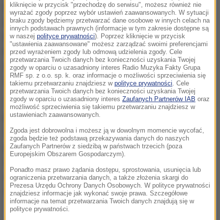
kliknięcie w przycisk "przechodzę do serwisu", możesz również nie
Drugie miejsce w grupie G zajęła Turcja, która
wyrażać zgody poprzez wybór ustawień zaawansowanych. W sytuacji
pokonała na wyjeździe Czarnogórę 2:1. Najpierw
braku zgody będziemy przetwarzać dane osobowe w innych celach na
innych podstawach prawnych (informacje w tym zakresie dostępne są
bramkę dla gospodarzy zdobył były piłkarz Wisły
w naszej
polityce prywatności
). Poprzez kliknięcie w przycisk
"ustawienia zaawansowane" możesz zarządzać swoimi preferencjami
Kraków Fatos Beciraj (3. minuta), ale później
przed wyrażeniem zgody lub odmową udzielenia zgody. Cele
przetwarzania Twoich danych bez konieczności uzyskania Twojej
wyrównał Muhammed Akturkoglu (22.), a
zgody w oparciu o uzasadniony interes Radio Muzyka Fakty Grupa
RMF sp. z o.o. sp. k. oraz informacje o możliwości sprzeciwienia się
zwycięstwo gościom zapewnił Orkun Kokcu (60.).
takiemu przetwarzaniu znajdziesz w
polityce prywatności
. Cele
przetwarzania Twoich danych bez konieczności uzyskania Twojej
zgody w oparciu o uzasadniony interes
Zaufanych Partnerów IAB
oraz
Turcja zagra w barażach, ale podobnie jak Polska nie
możliwość sprzeciwienia się takiemu przetwarzaniu znajdziesz w
ustawieniach zaawansowanych.
będzie rozstawiona w losowaniu, które odbędzie się
Zgoda jest dobrowolna i możesz ją w dowolnym momencie wycofać,
26 listopada w Zurychu. To oznacza, że w
zgoda będzie też podstawą przekazywania danych do naszych
marcowych, dwuetapowych barażach pierwsze
Zaufanych Partnerów z siedzibą w państwach trzecich (poza
Europejskim Obszarem Gospodarczym).
spotkanie rozegra na wyjeździe i z teoretycznie
Ponadto masz prawo żądania dostępu, sprostowania, usunięcia lub
silniejszym zespołem: Portugalią, Szkocją,
ograniczenia przetwarzania danych, a także złożenia skargi do
Prezesa Urzędu Ochrony Danych Osobowych. W polityce prywatności
Włochami, Rosją, Szwecją lub Walią.
znajdziesz informacje jak wykonać swoje prawa. Szczegółowe
informacje na temat przetwarzania Twoich danych znajdują się w
polityce prywatności.