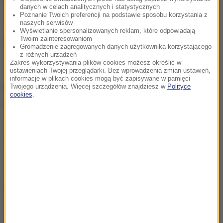
decyzję z weterynarzem, a tatuaż wykonał
danych w celach analitycznych i statystycznych
specjalista w najlepszym studio tatuażu na Ukrainie.
Poznanie Twoich preferencji na podstawie sposobu korzystania z
naszych serwisów
Wyświetlanie spersonalizowanych reklam, które odpowiadają
Twoim zainteresowaniom
Gromadzenie zagregowanych danych użytkownika korzystającego
z różnych urządzeń
Uśpiony kot w studio tatuażu
Zakres wykorzystywania plików cookies możesz określić w
ustawieniach Twojej przeglądarki. Bez wprowadzenia zmian ustawień,
informacje w plikach cookies mogą być zapisywane w pamięci
Mimo to policja rozważa wszczęcie wobec niej
Twojego urządzenia. Więcej szczegółów znajdziesz w
Polityce
cookies
.
postępowania w sprawie znęcania się nad
zwierzęciem.
(j.)
Źródło: RMF24
chcesz widzieć więcej artykułów od RMF24?
dodaj w