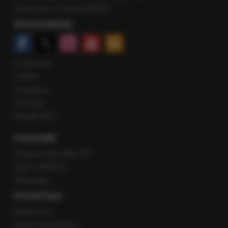
Rozmowy w Radiu RMF24
SPOŁECZNOŚĆ
Facebook
Twitter
Instagram
YouTube
Kanały RSS
POLECANE
Gorąca Linia RMF FM
Staż w RMF24
Patronaty
POZOSTAŁE
Newsroom
Radio internetowe