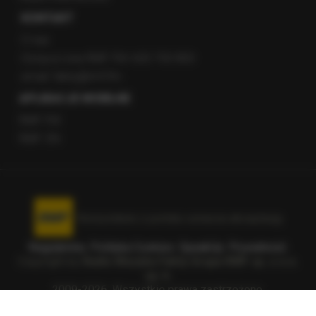
KONTAKT
O nas
Gorąca Linia RMF FM: 600 700 800
email: fakty@rmf.fm
APLIKACJE MOBILNE
RMF FM
RMF ON
Korzystanie z portalu oznacza akceptację
Regulaminu
.
Polityka Cookies
.
SpeakUp
.
Prywatność
.
Copyright by
Radio Muzyka Fakty Grupa RMF sp. z o.o.
sp. k.
2009-2026. Wszystkie prawa zastrzeżone.