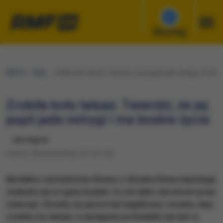
Słuchaj
RMF24
Fakty
Zrobiła kotu tatuaż. Twierdzi, że jej pupil jada ostrygi i ma bos
Zrobiła kotu tatuaż. Twierdzi, że jej
pupil jada ostrygi i ma boskie życie
udostępnij
Sobota, 28 października 2017 (21:45)
Modelka i instruktorka fitness z Ukrainy Elena Ivanickaja
znalazła się w ogniu krytyki i to nie tylko obrońców praw
zwierząt. Chciała, by jej kot był wyjątkowy i modny, więc
zrobiła mu tatuaż, a następnie pochwaliła się tym w