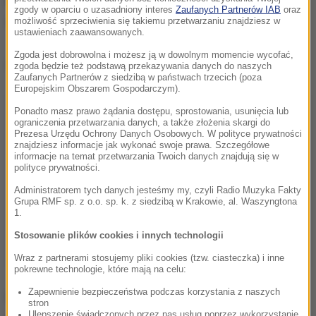
lepsze życie niż ty". I dołączyła zdjęcie kota nad
zgody w oparciu o uzasadniony interes
Zaufanych Partnerów IAB
oraz
skrzynkami z ostrygami.
możliwość sprzeciwienia się takiemu przetwarzaniu znajdziesz w
ustawieniach zaawansowanych.
Zgoda jest dobrowolna i możesz ją w dowolnym momencie wycofać,
Dalsza część artykułu pod materiałem video:
zgoda będzie też podstawą przekazywania danych do naszych
Zaufanych Partnerów z siedzibą w państwach trzecich (poza
Europejskim Obszarem Gospodarczym).
Ponadto masz prawo żądania dostępu, sprostowania, usunięcia lub
ograniczenia przetwarzania danych, a także złożenia skargi do
Prezesa Urzędu Ochrony Danych Osobowych. W polityce prywatności
znajdziesz informacje jak wykonać swoje prawa. Szczegółowe
informacje na temat przetwarzania Twoich danych znajdują się w
polityce prywatności.
Administratorem tych danych jesteśmy my, czyli Radio Muzyka Fakty
Grupa RMF sp. z o.o. sp. k. z siedzibą w Krakowie, al. Waszyngtona
1.
Stosowanie plików cookies i innych technologii
Wraz z partnerami stosujemy pliki cookies (tzw. ciasteczka) i inne
pokrewne technologie, które mają na celu:
Zapewnienie bezpieczeństwa podczas korzystania z naszych
Ukrainka twierdzi ponadto, że konsultowała swoją
stron
Ulepszenie świadczonych przez nas usług poprzez wykorzystanie