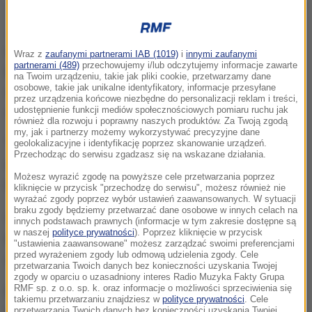
Uśpiony kot w studio tatuażu
Jeśli Elena Ivanickaja nie była do tej pory znana, to
teraz wszyscy już o niej piszą i mówią. Ukrainka
Wraz z
zaufanymi partnerami IAB (1019)
i
innymi zaufanymi
partnerami (489)
przechowujemy i/lub odczytujemy informacje zawarte
kazała uśpić na czas zabiegu swojego sfinksa i
na Twoim urządzeniu, takie jak pliki cookie, przetwarzamy dane
osobowe, takie jak unikalne identyfikatory, informacje przesyłane
wytatuować mu na gołej piersi egipskiego boga
przez urządzenia końcowe niezbędne do personalizacji reklam i treści,
udostępnienie funkcji mediów społecznościowych pomiaru ruchu jak
Anubisa.
również dla rozwoju i poprawny naszych produktów. Za Twoją zgodą
my, jak i partnerzy możemy wykorzystywać precyzyjne dane
"Chciałam, żeby mój kot był szykowny, jak ja" -
geolokalizacyjne i identyfikację poprzez skanowanie urządzeń.
Przechodząc do serwisu zgadzasz się na wskazane działania.
napisała wrzucając zdjęcia na Instagram i
Możesz wyrazić zgodę na powyższe cele przetwarzania poprzez
Facebooka.
kliknięcie w przycisk "przechodzę do serwisu", możesz również nie
wyrażać zgody poprzez wybór ustawień zaawansowanych. W sytuacji
braku zgody będziemy przetwarzać dane osobowe w innych celach na
Od razu posypała się lawina nieprzychylnych
innych podstawach prawnych (informacje w tym zakresie dostępne są
w naszej
polityce prywatności
). Poprzez kliknięcie w przycisk
komentarzy. "Lepiej wytatuuj sobie "idiotka" na
"ustawienia zaawansowane" możesz zarządzać swoimi preferencjami
przed wyrażeniem zgody lub odmową udzielenia zgody. Cele
czole" - to tylko jeden z wielu wpisów.
przetwarzania Twoich danych bez konieczności uzyskania Twojej
zgody w oparciu o uzasadniony interes Radio Muzyka Fakty Grupa
RMF sp. z o.o. sp. k. oraz informacje o możliwości sprzeciwienia się
Elena Ivanickaja odpierała krytykę: "Ten kot ma
takiemu przetwarzaniu znajdziesz w
polityce prywatności
. Cele
przetwarzania Twoich danych bez konieczności uzyskania Twojej