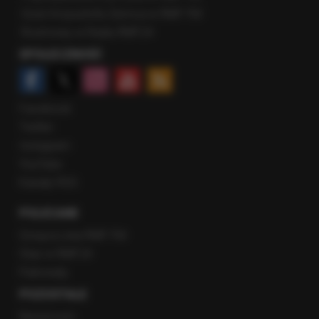
Gość Krzysztofa Ziemca w RMF FM
Rozmowy w Radiu RMF24
SPOŁECZNOŚĆ
Facebook
Twitter
Instagram
YouTube
Kanały RSS
POLECANE
Gorąca Linia RMF FM
Staż w RMF24
Patronaty
POZOSTAŁE
Newsroom