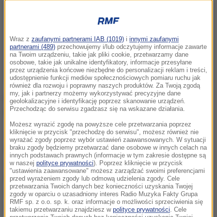
Wraz z
zaufanymi partnerami IAB (1019)
i
innymi zaufanymi
partnerami (489)
przechowujemy i/lub odczytujemy informacje zawarte
na Twoim urządzeniu, takie jak pliki cookie, przetwarzamy dane
osobowe, takie jak unikalne identyfikatory, informacje przesyłane
przez urządzenia końcowe niezbędne do personalizacji reklam i treści,
udostępnienie funkcji mediów społecznościowych pomiaru ruchu jak
również dla rozwoju i poprawny naszych produktów. Za Twoją zgodą
my, jak i partnerzy możemy wykorzystywać precyzyjne dane
Oprócz odtworzenia brytyjskiego hymnu, na telebimie
geolokalizacyjne i identyfikację poprzez skanowanie urządzeń.
Przechodząc do serwisu zgadzasz się na wskazane działania.
w rynku wyświetlono również fotografię Elżbiety II.
Możesz wyrazić zgodę na powyższe cele przetwarzania poprzez
Z pewnością zamknął się pewien ważny rozdział w
kliknięcie w przycisk "przechodzę do serwisu", możesz również nie
wyrażać zgody poprzez wybór ustawień zaawansowanych. W sytuacji
historii świata. Królowa Elżbieta II pozostanie na
braku zgody będziemy przetwarzać dane osobowe w innych celach na
innych podstawach prawnych (informacje w tym zakresie dostępne są
zawsze symbolem brytyjskiej korony i monarchii, o
w naszej
polityce prywatności
). Poprzez kliknięcie w przycisk
"ustawienia zaawansowane" możesz zarządzać swoimi preferencjami
którą z taką pieczołowitością dbała. Wrocław łączy
przed wyrażeniem zgody lub odmową udzielenia zgody. Cele
przetwarzania Twoich danych bez konieczności uzyskania Twojej
się w tej smutnej chwili z naszymi przyjaciółmi z
zgody w oparciu o uzasadniony interes Radio Muzyka Fakty Grupa
RMF sp. z o.o. sp. k. oraz informacje o możliwości sprzeciwienia się
Wielkiej Brytanii
- powiedział prezydent Wrocławia
takiemu przetwarzaniu znajdziesz w
polityce prywatności
. Cele