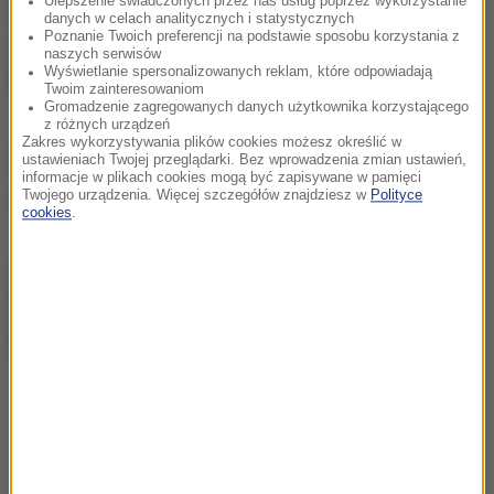
Ulepszenie świadczonych przez nas usług poprzez wykorzystanie
działają takie brytyjskie firmy jak: Endava, Wirex czy
danych w celach analitycznych i statystycznych
Poznanie Twoich preferencji na podstawie sposobu korzystania z
Consult Red, ale także filia Uniwersytetu Coventry,
naszych serwisów
Wyświetlanie spersonalizowanych reklam, które odpowiadają
który został założony w 1843 r.
Twoim zainteresowaniom
Gromadzenie zagregowanych danych użytkownika korzystającego
z różnych urządzeń
Zakres wykorzystywania plików cookies możesz określić w
Źródło: nie
ustawieniach Twojej przeglądarki. Bez wprowadzenia zmian ustawień,
informacje w plikach cookies mogą być zapisywane w pamięci
Twojego urządzenia. Więcej szczegółów znajdziesz w
Polityce
Wrocław
Tagi:
cookies
.
chcesz widzieć więcej artykułów od RMF24?
dodaj w
Google