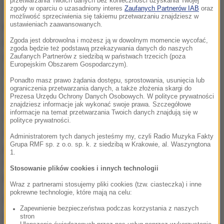
przetwarzania Twoich danych bez konieczności uzyskania Twojej
Jacek Sutryk.
zgody w oparciu o uzasadniony interes
Zaufanych Partnerów IAB
oraz
możliwość sprzeciwienia się takiemu przetwarzaniu znajdziesz w
ustawieniach zaawansowanych.
W stolicy Dolnego Śląska mieszka trzytysięczna
mniejszość brytyjska
, a od 2018 r. Wrocław jest
Zgoda jest dobrowolna i możesz ją w dowolnym momencie wycofać,
zgoda będzie też podstawą przekazywania danych do naszych
miastem partnerskim Oxfordu (Anglia).
Z
Zaufanych Partnerów z siedzibą w państwach trzecich (poza
Europejskim Obszarem Gospodarczym).
wdzięcznością powitaliśmy inicjatywę Wrocławia.
Ponadto masz prawo żądania dostępu, sprostowania, usunięcia lub
Jest to dobitny znak, że miasta partnerskie oprócz
ograniczenia przetwarzania danych, a także złożenia skargi do
Prezesa Urzędu Ochrony Danych Osobowych. W polityce prywatności
codziennej doskonałej współpracy jednoczą się w
znajdziesz informacje jak wykonać swoje prawa. Szczegółowe
informacje na temat przetwarzania Twoich danych znajdują się w
trudnej chwili.
Jestem przekonana, że cała
polityce prywatności.
społeczność brytyjska zamieszkująca nasze miasto
Administratorem tych danych jesteśmy my, czyli Radio Muzyka Fakty
Grupa RMF sp. z o.o. sp. k. z siedzibą w Krakowie, al. Waszyngtona
partnerskie doceni ten gest solidarności i
1.
współczucia
- powiedziała Ewa Gluza,
Stosowanie plików cookies i innych technologii
przewodnicząca Oxford Polish Association.
Wraz z partnerami stosujemy pliki cookies (tzw. ciasteczka) i inne
pokrewne technologie, które mają na celu:
Wrocław jest powiązany z Wielką Brytanią również
Zapewnienie bezpieczeństwa podczas korzystania z naszych
gospodarczo i naukowo. W stolicy Dolnego Śląska
stron