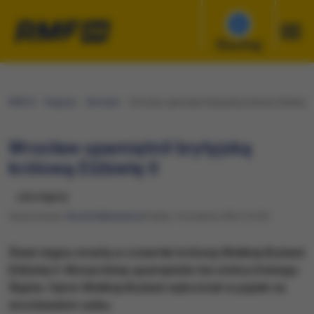
Słuchaj
RMF24
Regiony
Wrocław
Wrocław upamiętnił brytyjską królową Elżbietę II
Wrocław upamiętnił brytyjską
królową Elżbietę II
udostępnij
Opracowanie:
Nicole Makarewicz
Piątek, 9 września 2022 (14:35)
Świat żegna zmarłą w czwartek królową Wielkiej Brytanii
Elżbietę II. Monarchinię upamiętniła też stolica Dolnego
Śląska. Hymn Wielkiej Brytanii wybrzmiał w piątek na
wrocławskim rynku.