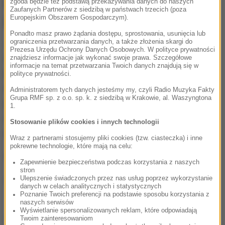
Dlaczego ADHD bywa postrzegane
zgoda będzie też podstawą przekazywania danych do naszych
Zaufanych Partnerów z siedzibą w państwach trzecich (poza
jako "moda"?
Europejskim Obszarem Gospodarczym).
Ponadto masz prawo żądania dostępu, sprostowania, usunięcia lub
Jednym z powodów może być rosnąca świadomość
ograniczenia przetwarzania danych, a także złożenia skargi do
Prezesa Urzędu Ochrony Danych Osobowych. W polityce prywatności
społeczna i lepszy dostęp do diagnostyki. W
znajdziesz informacje jak wykonać swoje prawa. Szczegółowe
informacje na temat przetwarzania Twoich danych znajdują się w
przeszłości ADHD kojarzono głównie z
polityce prywatności.
nadpobudliwymi dziećmi. Obecnie badania jasno
Administratorem tych danych jesteśmy my, czyli Radio Muzyka Fakty
Grupa RMF sp. z o.o. sp. k. z siedzibą w Krakowie, al. Waszyngtona
pokazują, że objawy mogą utrzymywać się w
1.
dorosłości, choć często przybierają inną formę -
Stosowanie plików cookies i innych technologii
mniej widoczną z zewnątrz.
Wraz z partnerami stosujemy pliki cookies (tzw. ciasteczka) i inne
pokrewne technologie, które mają na celu:
Specjaliści zwracają uwagę, że:
Zapewnienie bezpieczeństwa podczas korzystania z naszych
stron
ADHD u dorosłych bywa maskowane przez
Ulepszenie świadczonych przez nas usług poprzez wykorzystanie
danych w celach analitycznych i statystycznych
strategie kompensacyjne,
Poznanie Twoich preferencji na podstawie sposobu korzystania z
naszych serwisów
Wyświetlanie spersonalizowanych reklam, które odpowiadają
objawy mogą być mylone z cechami osobowości
Twoim zainteresowaniom