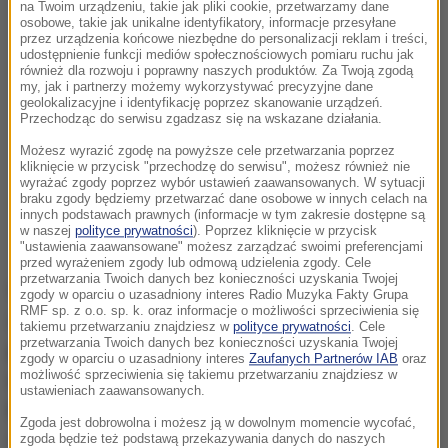
na Twoim urządzeniu, takie jak pliki cookie, przetwarzamy dane
komunikatora internetowego.
osobowe, takie jak unikalne identyfikatory, informacje przesyłane
przez urządzenia końcowe niezbędne do personalizacji reklam i treści,
udostępnienie funkcji mediów społecznościowych pomiaru ruchu jak
Prezydent Trzaskowski zaznaczył, że prywatna
również dla rozwoju i poprawny naszych produktów. Za Twoją zgodą
my, jak i partnerzy możemy wykorzystywać precyzyjne dane
wiadomość nie jest oficjalnym kanałem
geolokalizacyjne i identyfikację poprzez skanowanie urządzeń.
Przechodząc do serwisu zgadzasz się na wskazane działania.
zgłaszania nieprawidłowości w miejskich
Możesz wyrazić zgodę na powyższe cele przetwarzania poprzez
instytucjach.
kliknięcie w przycisk "przechodzę do serwisu", możesz również nie
wyrażać zgody poprzez wybór ustawień zaawansowanych. W sytuacji
braku zgody będziemy przetwarzać dane osobowe w innych celach na
Więcej informacji z Polski i świata znajdziesz
innych podstawach prawnych (informacje w tym zakresie dostępne są
w naszej
polityce prywatności
). Poprzez kliknięcie w przycisk
na
RMF24.pl
.
"ustawienia zaawansowane" możesz zarządzać swoimi preferencjami
przed wyrażeniem zgody lub odmową udzielenia zgody. Cele
przetwarzania Twoich danych bez konieczności uzyskania Twojej
W ostatnich dniach media obiegły informacje o tym,
zgody w oparciu o uzasadniony interes Radio Muzyka Fakty Grupa
RMF sp. z o.o. sp. k. oraz informacje o możliwości sprzeciwienia się
że
prezydent Warszawy został w ubiegłym roku
takiemu przetwarzaniu znajdziesz w
polityce prywatności
. Cele
przetwarzania Twoich danych bez konieczności uzyskania Twojej
poinformowany o możliwych nieprawidłowościach
zgody w oparciu o uzasadniony interes
Zaufanych Partnerów IAB
oraz
możliwość sprzeciwienia się takiemu przetwarzaniu znajdziesz w
w funkcjonowaniu Szpitalnego Oddziału
ustawieniach zaawansowanych.
Ratunkowego w Szpitalu Południowym
. Według
Zgoda jest dobrowolna i możesz ją w dowolnym momencie wycofać,
doniesień, były ordynator chirurgii miał alarmować o
zgoda będzie też podstawą przekazywania danych do naszych