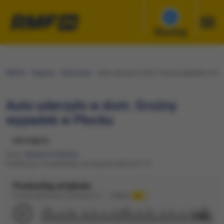
Słuchaj
RMF24
Regiony
Warszawa
Auto uderzyło w dom. Groźny wypadek w Płoc
Auto uderzyło w dom. Groźny
wypadek w Płocku
udostępnij
Autor:
Mateusz Chłystun
Publikacja: Poniedziałek, 26 stycznia 2026 (07:17)
Posłuchaj artykułu
Dźwięk wygenerowany automatycznie
Podkład
1:02