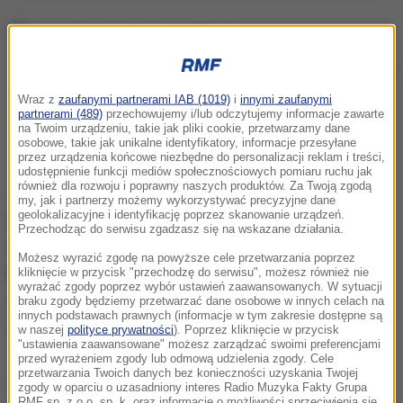
Auto uderzyło w dom w Płocku
Wraz z
zaufanymi partnerami IAB (1019)
i
innymi zaufanymi
Najnowsze informacje z kraju i ze świata
partnerami (489)
przechowujemy i/lub odczytujemy informacje zawarte
na Twoim urządzeniu, takie jak pliki cookie, przetwarzamy dane
znajdziesz na
rmf24.pl
.
osobowe, takie jak unikalne identyfikatory, informacje przesyłane
przez urządzenia końcowe niezbędne do personalizacji reklam i treści,
udostępnienie funkcji mediów społecznościowych pomiaru ruchu jak
również dla rozwoju i poprawny naszych produktów. Za Twoją zgodą
Jak ustalił dziennikarz RMF FM Mateusz Chłystun w
my, jak i partnerzy możemy wykorzystywać precyzyjne dane
geolokalizacyjne i identyfikację poprzez skanowanie urządzeń.
mazowieckiej straży pożarnej,
kierowca auta
Przechodząc do serwisu zgadzasz się na wskazane działania.
najprawdopodobniej stracił panowanie nad
Możesz wyrazić zgodę na powyższe cele przetwarzania poprzez
kierownicą i uderzył w budynek.
Trzy osoby, które
kliknięcie w przycisk "przechodzę do serwisu", możesz również nie
wyrażać zgody poprzez wybór ustawień zaawansowanych. W sytuacji
jechały samochodem, wymagały pomocy
braku zgody będziemy przetwarzać dane osobowe w innych celach na
innych podstawach prawnych (informacje w tym zakresie dostępne są
medycznej.
w naszej
polityce prywatności
). Poprzez kliknięcie w przycisk
"ustawienia zaawansowane" możesz zarządzać swoimi preferencjami
przed wyrażeniem zgody lub odmową udzielenia zgody. Cele
przetwarzania Twoich danych bez konieczności uzyskania Twojej
Dalsza część artykułu pod materiałem video:
zgody w oparciu o uzasadniony interes Radio Muzyka Fakty Grupa
RMF sp. z o.o. sp. k. oraz informacje o możliwości sprzeciwienia się