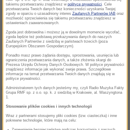
takiemu przetwarzaniu znajdziesz w
polityce prywatności
. Cele
przetwarzania Twoich danych bez konieczności uzyskania Twojej
zgody w oparciu o uzasadniony interes
Zaufanych Partnerów IAB
oraz
możliwość sprzeciwienia się takiemu przetwarzaniu znajdziesz w
ustawieniach zaawansowanych.
Zgoda jest dobrowolna i możesz ją w dowolnym momencie wycofać,
zgoda będzie też podstawą przekazywania danych do naszych
Zaufanych Partnerów z siedzibą w państwach trzecich (poza
Europejskim Obszarem Gospodarczym).
Ponadto masz prawo żądania dostępu, sprostowania, usunięcia lub
ograniczenia przetwarzania danych, a także złożenia skargi do
Prezesa Urzędu Ochrony Danych Osobowych. W polityce prywatności
znajdziesz informacje jak wykonać swoje prawa. Szczegółowe
informacje na temat przetwarzania Twoich danych znajdują się w
polityce prywatności.
Administratorem tych danych jesteśmy my, czyli Radio Muzyka Fakty
Mieszkańcom domu przy ulicy Maszewskiej w
Grupa RMF sp. z o.o. sp. k. z siedzibą w Krakowie, al. Waszyngtona
Płocku nic się nie stało.
Dwie osoby
same opuściły
1.
budynek.
Stosowanie plików cookies i innych technologii
Wraz z partnerami stosujemy pliki cookies (tzw. ciasteczka) i inne
Służby będące na miejscu zakazały jednak wstępu
pokrewne technologie, które mają na celu:
do niego -
konstrukcja została poważnie
Zapewnienie bezpieczeństwa podczas korzystania z naszych