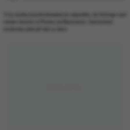
Trzy osoby poszkodowane po wypadku, do którego nad
ranem doszło w Płocku na Mazowszu. Samochód
osobowy uderzył tam w dom.