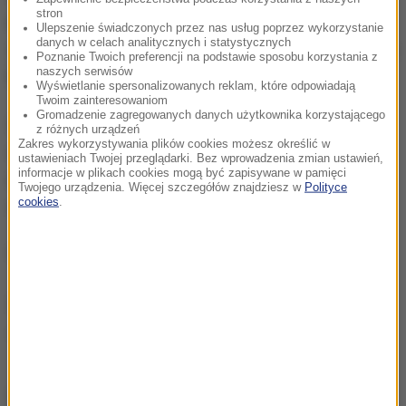
stron
naruszona
. To, czy dom nadaje się do dalszego
Ulepszenie świadczonych przez nas usług poprzez wykorzystanie
danych w celach analitycznych i statystycznych
zamieszkiwania, oceni na miejscu inspektor nadzoru
Poznanie Twoich preferencji na podstawie sposobu korzystania z
naszych serwisów
budowalnego.
Wyświetlanie spersonalizowanych reklam, które odpowiadają
Twoim zainteresowaniom
Gromadzenie zagregowanych danych użytkownika korzystającego
W północnej części Mazowsza są dziś fatalne
z różnych urządzeń
Zakres wykorzystywania plików cookies możesz określić w
warunki na drogach. Na drodze krajowej nr 60
ustawieniach Twojej przeglądarki. Bez wprowadzenia zmian ustawień,
informacje w plikach cookies mogą być zapisywane w pamięci
między Płockiem a Drobinem kierowca ciężarówki
Twojego urządzenia. Więcej szczegółów znajdziesz w
Polityce
cookies
.
wpadł w poślizg i uderzył w drzewo.
Opracowanie:
Magdalena Partyła
Źródło: RMF FM
wypadek
dom
Płock
Tagi:
chcesz widzieć więcej artykułów od RMF24?
dodaj w