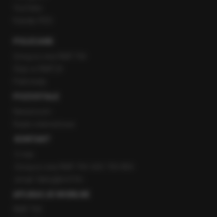
YouTube
Kanały RSS
POLECANE
Gorąca Linia RMF FM
Staż w RMF24
Patronaty
POZOSTAŁE
Newsroom
Radio internetowe
KONTAKT
O nas
Gorąca Linia RMF FM: 600 700 800
email: fakty@rmf.fm
APLIKACJE MOBILNE
RMF FM