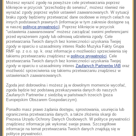
Te prace wykona wybrana już firma z Sopotu, a
Możesz wyrazić zgodę na powyższe cele przetwarzania poprzez
kliknięcie w przycisk "przechodzę do serwisu", możesz również nie
realizacja rozpocznie się po podpisaniu umowy, które
wyrażać zgody poprzez wybór ustawień zaawansowanych. W sytuacji
braku zgody będziemy przetwarzać dane osobowe w innych celach na
planowane jest w przyszłym tygodniu
- mówi
innych podstawach prawnych (informacje w tym zakresie dostępne są
w naszej
polityce prywatności
). Poprzez kliknięcie w przycisk
Aleksandra Dulkiewicz, prezydent Gdańska.
"ustawienia zaawansowane" możesz zarządzać swoimi preferencjami
przed wyrażeniem zgody lub odmową udzielenia zgody. Cele
przetwarzania Twoich danych bez konieczności uzyskania Twojej
Dalsza część artykułu pod materiałem video:
zgody w oparciu o uzasadniony interes Radio Muzyka Fakty Grupa
RMF sp. z o.o. sp. k. oraz informacje o możliwości sprzeciwienia się
takiemu przetwarzaniu znajdziesz w
polityce prywatności
. Cele
przetwarzania Twoich danych bez konieczności uzyskania Twojej
zgody w oparciu o uzasadniony interes
Zaufanych Partnerów IAB
oraz
możliwość sprzeciwienia się takiemu przetwarzaniu znajdziesz w
ustawieniach zaawansowanych.
Zgoda jest dobrowolna i możesz ją w dowolnym momencie wycofać,
zgoda będzie też podstawą przekazywania danych do naszych
Zaufanych Partnerów z siedzibą w państwach trzecich (poza
Europejskim Obszarem Gospodarczym).
Ponadto masz prawo żądania dostępu, sprostowania, usunięcia lub
ograniczenia przetwarzania danych, a także złożenia skargi do
Prezesa Urzędu Ochrony Danych Osobowych. W polityce prywatności
znajdziesz informacje jak wykonać swoje prawa. Szczegółowe
informacje na temat przetwarzania Twoich danych znajdują się w
polityce prywatności.