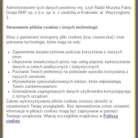
Administratorem tych danych jesteśmy my, czyli Radio Muzyka Fakty
P
rzygotowujemy się do kompleksowej przebudowy
Grupa RMF sp. z o.o. sp. k. z siedzibą w Krakowie, al. Waszyngtona
1.
mostu. Przetarg ogłosimy w najbliższych tygodniach.
Stosowanie plików cookies i innych technologii
Wspólnie z mieszkańcami dopracowujemy
Wraz z partnerami stosujemy pliki cookies (tzw. ciasteczka) i inne
rozwiązania dotyczące komunikacji publicznej. Na
pokrewne technologie, które mają na celu:
czas zamknięcia mostu uruchomiliśmy przeprawę
Zapewnienie bezpieczeństwa podczas korzystania z naszych
promową, z której skorzystało już ponad 42 tysiące
stron
Ulepszenie świadczonych przez nas usług poprzez wykorzystanie
pieszych i 11,5 tysiąca rowerzystów
- dodaje
danych w celach analitycznych i statystycznych
Poznanie Twoich preferencji na podstawie sposobu korzystania z
Dulkiewicz.
naszych serwisów
Wyświetlanie spersonalizowanych reklam, które odpowiadają
Twoim zainteresowaniom
"Priorytetem jest zapewnienie
Gromadzenie zagregowanych danych użytkownika korzystającego
z różnych urządzeń
ciągłości ruchu pieszego i
Zakres wykorzystywania plików cookies możesz określić w
ustawieniach Twojej przeglądarki. Bez wprowadzenia zmian ustawień,
rowerowego"
informacje w plikach cookies mogą być zapisywane w pamięci
Twojego urządzenia. Więcej szczegółów znajdziesz w
Polityce
cookies
.
W kontekście zmian w komunikacji na Wyspie
Portowej, Piotr Borawski, zastępca prezydenta,