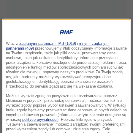
Wraz z
zaufanymi partnerami IAB (1019)
i
innymi zaufanymi
partnerami (489)
przechowujemy i/lub odczytujemy informacje zawarte
Dwóch kierowców pobiło się na drodze/Zdjęcie ilustracyjne
na Twoim urządzeniu, takie jak pliki cookie, przetwarzamy dane
osobowe, takie jak unikalne identyfikatory, informacje przesyłane
przez urządzenia końcowe niezbędne do personalizacji reklam i treści,
Do zdarzenia doszło w miniony piątek na ulicy
udostępnienie funkcji mediów społecznościowych pomiaru ruchu jak
również dla rozwoju i poprawny naszych produktów. Za Twoją zgodą
Sosabowskiego w Szczecinie. Kierujący busem 51-
my, jak i partnerzy możemy wykorzystywać precyzyjne dane
geolokalizacyjne i identyfikację poprzez skanowanie urządzeń.
latek najpierw zajechał drogę osobówce, potem
Przechodząc do serwisu zgadzasz się na wskazane działania.
gwałtownie hamował.
Na koniec kierowcy
Możesz wyrazić zgodę na powyższe cele przetwarzania poprzez
zatrzymali swoje pojazdy, wysiedli i w ruch poszły
kliknięcie w przycisk "przechodzę do serwisu", możesz również nie
wyrażać zgody poprzez wybór ustawień zaawansowanych. W sytuacji
pięści.
braku zgody będziemy przetwarzać dane osobowe w innych celach na
innych podstawach prawnych (informacje w tym zakresie dostępne są
w naszej
polityce prywatności
). Poprzez kliknięcie w przycisk
Bójkę zarejestrowała kamera przejeżdżającego
"ustawienia zaawansowane" możesz zarządzać swoimi preferencjami
przed wyrażeniem zgody lub odmową udzielenia zgody. Cele
obok pojazdu.
Nagranie trafiło do internetu, tam