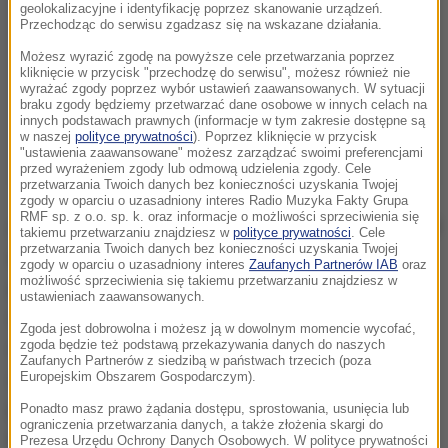
geolokalizacyjne i identyfikację poprzez skanowanie urządzeń.
Przechodząc do serwisu zgadzasz się na wskazane działania.
Możesz wyrazić zgodę na powyższe cele przetwarzania poprzez
kliknięcie w przycisk "przechodzę do serwisu", możesz również nie
wyrażać zgody poprzez wybór ustawień zaawansowanych. W sytuacji
braku zgody będziemy przetwarzać dane osobowe w innych celach na
innych podstawach prawnych (informacje w tym zakresie dostępne są
w naszej
polityce prywatności
). Poprzez kliknięcie w przycisk
"ustawienia zaawansowane" możesz zarządzać swoimi preferencjami
przed wyrażeniem zgody lub odmową udzielenia zgody. Cele
przetwarzania Twoich danych bez konieczności uzyskania Twojej
zgody w oparciu o uzasadniony interes Radio Muzyka Fakty Grupa
RMF sp. z o.o. sp. k. oraz informacje o możliwości sprzeciwienia się
Dnia 20 maja 2022
agent Micaha Ma’a poinformował
takiemu przetwarzaniu znajdziesz w
polityce prywatności
. Cele
przetwarzania Twoich danych bez konieczności uzyskania Twojej
GKS Katowice o chęci rozwiązania kontraktu
zgody w oparciu o uzasadniony interes
Zaufanych Partnerów IAB
oraz
możliwość sprzeciwienia się takiemu przetwarzaniu znajdziesz w
zawodnika
, obejmującego sezon 2022/2023. Mimo
ustawieniach zaawansowanych.
trudnego momentu na rynku transferowym i braku
Zgoda jest dobrowolna i możesz ją w dowolnym momencie wycofać,
dostępnych alternatyw klub podjął rozmowy z
zgoda będzie też podstawą przekazywania danych do naszych
Zaufanych Partnerów z siedzibą w państwach trzecich (poza
zawodnikiem na temat rozwiązania umowy za
Europejskim Obszarem Gospodarczym).
porozumieniem stron.
Zawodnik nie przystał na
Ponadto masz prawo żądania dostępu, sprostowania, usunięcia lub
ograniczenia przetwarzania danych, a także złożenia skargi do
ofertę klubu, z kolei GKS Katowice nie mógł
Prezesa Urzędu Ochrony Danych Osobowych. W polityce prywatności