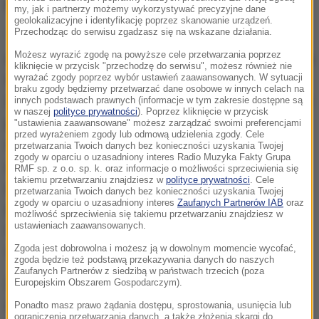
Były ksiądz jest podejrzany o oszustwa.
my, jak i partnerzy możemy wykorzystywać precyzyjne dane
geolokalizacyjne i identyfikację poprzez skanowanie urządzeń.
Przechodząc do serwisu zgadzasz się na wskazane działania.
"4 października br.
w Kurii Diecezjalnej w Sosnowcu,
Możesz wyrazić zgodę na powyższe cele przetwarzania poprzez
w Biurze Delegata ds. Ochrony Dzieci i Młodzieży, a
kliknięcie w przycisk "przechodzę do serwisu", możesz również nie
wyrażać zgody poprzez wybór ustawień zaawansowanych. W sytuacji
także w Diecezjalnym Centrum Służby Rodzinie i
braku zgody będziemy przetwarzać dane osobowe w innych celach na
Życiu śledczy pod nadzorem Prokuratury, dokonali
innych podstawach prawnych (informacje w tym zakresie dostępne są
w naszej
polityce prywatności
). Poprzez kliknięcie w przycisk
przeszukania w związku z prowadzonymi przez
"ustawienia zaawansowane" możesz zarządzać swoimi preferencjami
przed wyrażeniem zgody lub odmową udzielenia zgody. Cele
siebie postępowaniami.
Informujemy, że Kuria w
przetwarzania Twoich danych bez konieczności uzyskania Twojej
zgody w oparciu o uzasadniony interes Radio Muzyka Fakty Grupa
pełni współpracuje z wymienionymi organami,
RMF sp. z o.o. sp. k. oraz informacje o możliwości sprzeciwienia się
takiemu przetwarzaniu znajdziesz w
polityce prywatności
. Cele
przekazując dane i nośniki, o które nas poproszono" -
przetwarzania Twoich danych bez konieczności uzyskania Twojej
zgody w oparciu o uzasadniony interes
Zaufanych Partnerów IAB
oraz
poinformował rzecznik diecezji ks. Przemysław
możliwość sprzeciwienia się takiemu przetwarzaniu znajdziesz w
ustawieniach zaawansowanych.
Lech w zamieszczonym na stronie kurii
Zgoda jest dobrowolna i możesz ją w dowolnym momencie wycofać,
oświadczeniu.
zgoda będzie też podstawą przekazywania danych do naszych
Zaufanych Partnerów z siedzibą w państwach trzecich (poza
Z przekazanych w sobotni wieczór informacji PAP
Europejskim Obszarem Gospodarczym).
ze źródeł zbliżonych do prokuratury wynika, że
Ponadto masz prawo żądania dostępu, sprostowania, usunięcia lub
ograniczenia przetwarzania danych, a także złożenia skargi do