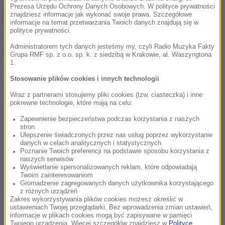
przeszukania trwały do soboty.
Potwierdzono, że
Prezesa Urzędu Ochrony Danych Osobowych. W polityce prywatności
znajdziesz informacje jak wykonać swoje prawa. Szczegółowe
kuria zadeklarowała pełną współpracę z
informacje na temat przetwarzania Twoich danych znajdują się w
polityce prywatności.
odpowiednimi organami, przekazując też dane i
Administratorem tych danych jesteśmy my, czyli Radio Muzyka Fakty
nośniki.
Grupa RMF sp. z o.o. sp. k. z siedzibą w Krakowie, al. Waszyngtona
1.
Stosowanie plików cookies i innych technologii
Dalsza część artykułu pod materiałem video:
Wraz z partnerami stosujemy pliki cookies (tzw. ciasteczka) i inne
pokrewne technologie, które mają na celu:
Zapewnienie bezpieczeństwa podczas korzystania z naszych
stron
Ulepszenie świadczonych przez nas usług poprzez wykorzystanie
danych w celach analitycznych i statystycznych
Poznanie Twoich preferencji na podstawie sposobu korzystania z
naszych serwisów
Wyświetlanie spersonalizowanych reklam, które odpowiadają
Twoim zainteresowaniom
Gromadzenie zagregowanych danych użytkownika korzystającego
z różnych urządzeń
Zakres wykorzystywania plików cookies możesz określić w
ustawieniach Twojej przeglądarki. Bez wprowadzenia zmian ustawień,
informacje w plikach cookies mogą być zapisywane w pamięci
Twojego urządzenia. Więcej szczegółów znajdziesz w
Polityce