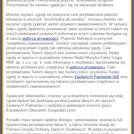
geolokalizacyjne i identyfikację poprzez skanowanie urządzeń.
Przechodząc do serwisu zgadzasz się na wskazane działania.
"Choroby wieku dziecięcego
Możesz wyrazić zgodę na powyższe cele przetwarzania poprzez
jednostki"
kliknięcie w przycisk "przechodzę do serwisu", możesz również nie
wyrażać zgody poprzez wybór ustawień zaawansowanych. W sytuacji
braku zgody będziemy przetwarzać dane osobowe w innych celach na
innych podstawach prawnych (informacje w tym zakresie dostępne są
Dalsza część artykułu pod materiałem video:
w naszej
polityce prywatności
). Poprzez kliknięcie w przycisk
"ustawienia zaawansowane" możesz zarządzać swoimi preferencjami
przed wyrażeniem zgody lub odmową udzielenia zgody. Cele
przetwarzania Twoich danych bez konieczności uzyskania Twojej
zgody w oparciu o uzasadniony interes Radio Muzyka Fakty Grupa
RMF sp. z o.o. sp. k. oraz informacje o możliwości sprzeciwienia się
takiemu przetwarzaniu znajdziesz w
polityce prywatności
. Cele
przetwarzania Twoich danych bez konieczności uzyskania Twojej
zgody w oparciu o uzasadniony interes
Zaufanych Partnerów IAB
oraz
możliwość sprzeciwienia się takiemu przetwarzaniu znajdziesz w
ustawieniach zaawansowanych.
Zgoda jest dobrowolna i możesz ją w dowolnym momencie wycofać,
zgoda będzie też podstawą przekazywania danych do naszych
Zaufanych Partnerów z siedzibą w państwach trzecich (poza
Europejskim Obszarem Gospodarczym).
Ponadto masz prawo żądania dostępu, sprostowania, usunięcia lub
ograniczenia przetwarzania danych, a także złożenia skargi do
Prezesa Urzędu Ochrony Danych Osobowych. W polityce prywatności
W przesłanej dziś informacji prasowej rzeczniczka