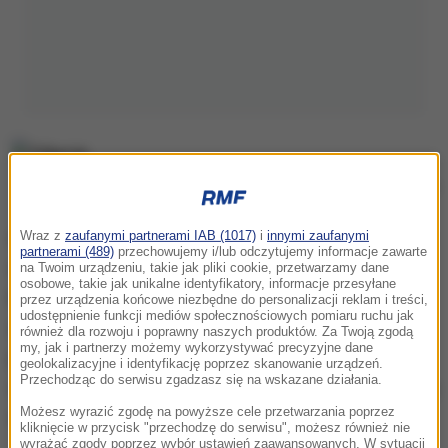
/
RMF FM
AAC to skrót z języka angielskiego od "Augmentative
Wraz z
zaufanymi partnerami IAB (1017)
i
innymi zaufanymi
partnerami (489)
przechowujemy i/lub odczytujemy informacje zawarte
and Alternative Communication", czyli oznacza
na Twoim urządzeniu, takie jak pliki cookie, przetwarzamy dane
osobowe, takie jak unikalne identyfikatory, informacje przesyłane
Komunikację Wspomagającą i Alternatywną. To
przez urządzenia końcowe niezbędne do personalizacji reklam i treści,
udostępnienie funkcji mediów społecznościowych pomiaru ruchu jak
zbiór metod, strategii i narzędzi, które pomagają w
również dla rozwoju i poprawny naszych produktów. Za Twoją zgodą
my, jak i partnerzy możemy wykorzystywać precyzyjne dane
porozumiewaniu się osobom, które mówią w
geolokalizacyjne i identyfikację poprzez skanowanie urządzeń.
Przechodząc do serwisu zgadzasz się na wskazane działania.
ograniczonym stopniu. Ten temat często pojawia się
Możesz wyrazić zgodę na powyższe cele przetwarzania poprzez
w odniesieniu do edukacji dzieci.
kliknięcie w przycisk "przechodzę do serwisu", możesz również nie
wyrażać zgody poprzez wybór ustawień zaawansowanych. W sytuacji