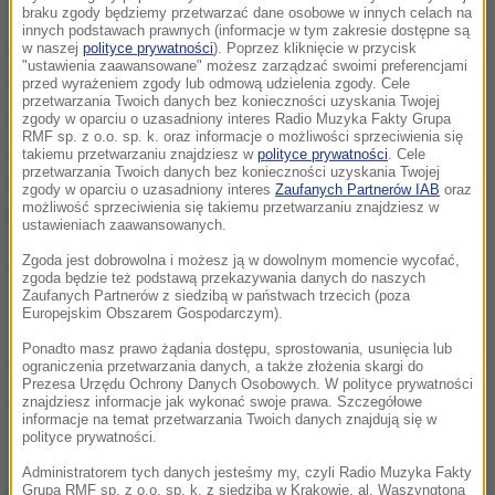
braku zgody będziemy przetwarzać dane osobowe w innych celach na
Pełna, sprawna komunikacja to prawo każdego, nie
innych podstawach prawnych (informacje w tym zakresie dostępne są
tylko młodej osoby. To warunek efektywnej diagnozy,
w naszej
polityce prywatności
). Poprzez kliknięcie w przycisk
"ustawienia zaawansowane" możesz zarządzać swoimi preferencjami
terapii i funkcjonowania w życiu. Stąd pomysł, aby
przed wyrażeniem zgody lub odmową udzielenia zgody. Cele
przetwarzania Twoich danych bez konieczności uzyskania Twojej
zorganizować u nas taką konferencję z udziałem
zgody w oparciu o uzasadniony interes Radio Muzyka Fakty Grupa
RMF sp. z o.o. sp. k. oraz informacje o możliwości sprzeciwienia się
ekspertów
- mówi
Andrzej Raczkowski, dyrektor
takiemu przetwarzaniu znajdziesz w
polityce prywatności
. Cele
przetwarzania Twoich danych bez konieczności uzyskania Twojej
Specjalnego Ośrodka Szkolno-Wychowawczego w
zgody w oparciu o uzasadniony interes
Zaufanych Partnerów IAB
oraz
możliwość sprzeciwienia się takiemu przetwarzaniu znajdziesz w
Węgorzewie.
ustawieniach zaawansowanych.
Zgoda jest dobrowolna i możesz ją w dowolnym momencie wycofać,
Prawo do komunikacji alternatywnej i
zgoda będzie też podstawą przekazywania danych do naszych
Zaufanych Partnerów z siedzibą w państwach trzecich (poza
wspomagającej przestaje być w Polsce tematem
Europejskim Obszarem Gospodarczym).
niszowym. Coraz częściej staje się jednym z
Ponadto masz prawo żądania dostępu, sprostowania, usunięcia lub
kluczowych obszarów w edukacji i wsparciu dzieci ze
ograniczenia przetwarzania danych, a także złożenia skargi do
Prezesa Urzędu Ochrony Danych Osobowych. W polityce prywatności
specjalnymi potrzebami. Ta świadomość rośnie. I to
znajdziesz informacje jak wykonać swoje prawa. Szczegółowe
informacje na temat przetwarzania Twoich danych znajdują się w
nie tylko wśród wychowawców, lekarzy, ale też - co
polityce prywatności.
najbardziej cieszy -
wśród rodziców mówi
dr
Administratorem tych danych jesteśmy my, czyli Radio Muzyka Fakty
Grupa RMF sp. z o.o. sp. k. z siedzibą w Krakowie, al. Waszyngtona