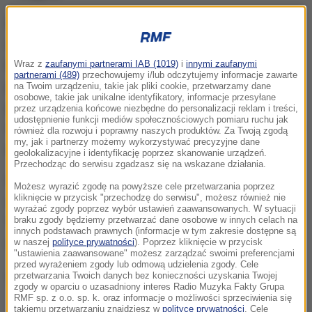
61-letni mieszkaniec Węgorzewa w październiku
ubiegłego roku zainteresował się inwestycjami w
kryptowaluty. Choć wcześniej się tym nie zajmował,
Wraz z
zaufanymi partnerami IAB (1019)
i
innymi zaufanymi
partnerami (489)
przechowujemy i/lub odczytujemy informacje zawarte
po rozmowie telefonicznej z osobą, która
na Twoim urządzeniu, takie jak pliki cookie, przetwarzamy dane
osobowe, takie jak unikalne identyfikatory, informacje przesyłane
przedstawiła się jako analityk finansowy, postanowił
przez urządzenia końcowe niezbędne do personalizacji reklam i treści,
udostępnienie funkcji mediów społecznościowych pomiaru ruchu jak
to zmienić. Skuszony szybkim zyskiem zainstalował
również dla rozwoju i poprawny naszych produktów. Za Twoją zgodą
my, jak i partnerzy możemy wykorzystywać precyzyjne dane
aplikację Any Dysk.
geolokalizacyjne i identyfikację poprzez skanowanie urządzeń.
Przechodząc do serwisu zgadzasz się na wskazane działania.
W kolejnym miesiącu zawarł umowę o świadczenie
Możesz wyrazić zgodę na powyższe cele przetwarzania poprzez
kliknięcie w przycisk "przechodzę do serwisu", możesz również nie
usług maklerskich instalując kolejną
aplikację
wyrażać zgody poprzez wybór ustawień zaawansowanych. W sytuacji
braku zgody będziemy przetwarzać dane osobowe w innych celach na
"support"
. Miała ona pomóc w inwestowaniu, dając
innych podstawach prawnych (informacje w tym zakresie dostępne są
dostęp do środków na rachunkach bankowych.
w naszej
polityce prywatności
). Poprzez kliknięcie w przycisk
"ustawienia zaawansowane" możesz zarządzać swoimi preferencjami
przed wyrażeniem zgody lub odmową udzielenia zgody. Cele
przetwarzania Twoich danych bez konieczności uzyskania Twojej
Telefony od doradców i księgowych
zgody w oparciu o uzasadniony interes Radio Muzyka Fakty Grupa
RMF sp. z o.o. sp. k. oraz informacje o możliwości sprzeciwienia się
takiemu przetwarzaniu znajdziesz w
polityce prywatności
. Cele