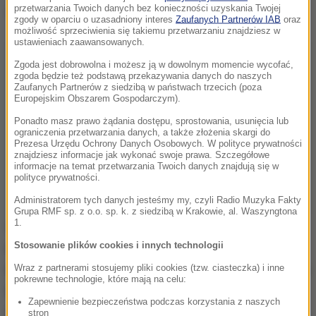
przetwarzania Twoich danych bez konieczności uzyskania Twojej
Dalsza część artykułu pod materiałem video:
zgody w oparciu o uzasadniony interes
Zaufanych Partnerów IAB
oraz
możliwość sprzeciwienia się takiemu przetwarzaniu znajdziesz w
ustawieniach zaawansowanych.
Zgoda jest dobrowolna i możesz ją w dowolnym momencie wycofać,
zgoda będzie też podstawą przekazywania danych do naszych
Zaufanych Partnerów z siedzibą w państwach trzecich (poza
Europejskim Obszarem Gospodarczym).
Ponadto masz prawo żądania dostępu, sprostowania, usunięcia lub
ograniczenia przetwarzania danych, a także złożenia skargi do
Prezesa Urzędu Ochrony Danych Osobowych. W polityce prywatności
znajdziesz informacje jak wykonać swoje prawa. Szczegółowe
informacje na temat przetwarzania Twoich danych znajdują się w
polityce prywatności.
Administratorem tych danych jesteśmy my, czyli Radio Muzyka Fakty
Grupa RMF sp. z o.o. sp. k. z siedzibą w Krakowie, al. Waszyngtona
1.
W trakcie kolejnych dni z mieszkańcem Węgorzewa
Stosowanie plików cookies i innych technologii
kontaktowały się inne osoby podające się za
księgowych. Jedna z tych osób założyła mężczyźnie
Wraz z partnerami stosujemy pliki cookies (tzw. ciasteczka) i inne
pokrewne technologie, które mają na celu:
konto inwestycyjne, dzięki któremu miał on podgląd
Zapewnienie bezpieczeństwa podczas korzystania z naszych
na inwestowane pieniądze i osiągane zyski.
stron