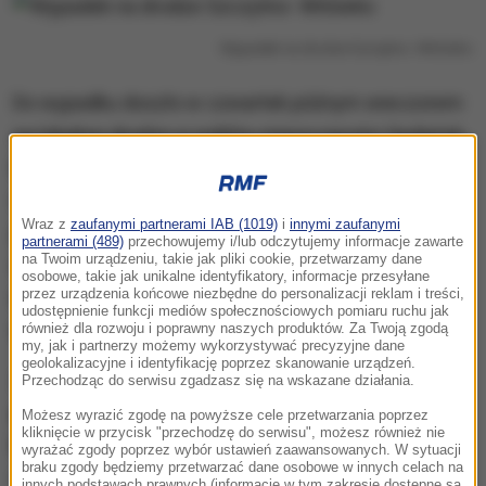
Wypadek na drodze Szczytno- Witówko
Do wypadku doszło w czwartek późnym wieczorem
na lokalnej drodze w pobliżu miejscowości Sędańsk
koło Szczytna w woj. warmińsko-mazurskim. Do
rzeki Sawicy wpadła skoda fabia, którym
Wraz z
zaufanymi partnerami IAB (1019)
i
innymi zaufanymi
podróżowały cztery osoby.
Na miejscu zginęły trzy
partnerami (489)
przechowujemy i/lub odczytujemy informacje zawarte
na Twoim urządzeniu, takie jak pliki cookie, przetwarzamy dane
osoby w wieku od 21 do 30 lat. Dwie godziny po
osobowe, takie jak unikalne identyfikatory, informacje przesyłane
wypadku odnaleziony został mężczyzna. Był
przez urządzenia końcowe niezbędne do personalizacji reklam i treści,
udostępnienie funkcji mediów społecznościowych pomiaru ruchu jak
w szuwarach, 300 metrów od samochodu.
również dla rozwoju i poprawny naszych produktów. Za Twoją zgodą
my, jak i partnerzy możemy wykorzystywać precyzyjne dane
geolokalizacyjne i identyfikację poprzez skanowanie urządzeń.
Z ustaleń prokuratury wnika, że
auto
Przechodząc do serwisu zgadzasz się na wskazane działania.
prawdopodobnie jechało z prędkością ponad 100
Możesz wyrazić zgodę na powyższe cele przetwarzania poprzez
kliknięcie w przycisk "przechodzę do serwisu", możesz również nie
km/h.
Samochód zjechał z drogi przed mostem na
wyrażać zgody poprzez wybór ustawień zaawansowanych. W sytuacji
braku zgody będziemy przetwarzać dane osobowe w innych celach na
rzece Sawicy, otarł się o betonową zabudowę i
innych podstawach prawnych (informacje w tym zakresie dostępne są