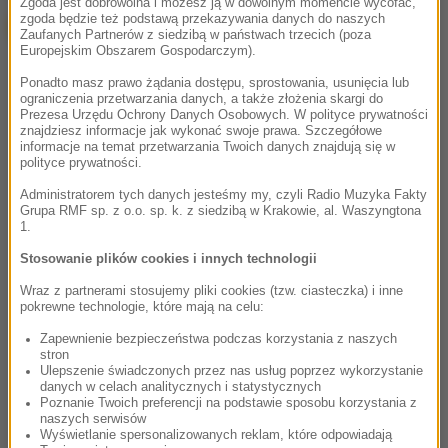
Zgoda jest dobrowolna i możesz ją w dowolnym momencie wycofać,
zgoda będzie też podstawą przekazywania danych do naszych
Zaufanych Partnerów z siedzibą w państwach trzecich (poza
Europejskim Obszarem Gospodarczym).
Ponadto masz prawo żądania dostępu, sprostowania, usunięcia lub
ograniczenia przetwarzania danych, a także złożenia skargi do
Prezesa Urzędu Ochrony Danych Osobowych. W polityce prywatności
znajdziesz informacje jak wykonać swoje prawa. Szczegółowe
informacje na temat przetwarzania Twoich danych znajdują się w
polityce prywatności.
Administratorem tych danych jesteśmy my, czyli Radio Muzyka Fakty
Grupa RMF sp. z o.o. sp. k. z siedzibą w Krakowie, al. Waszyngtona
1.
Stosowanie plików cookies i innych technologii
Wraz z partnerami stosujemy pliki cookies (tzw. ciasteczka) i inne
pokrewne technologie, które mają na celu:
Zapewnienie bezpieczeństwa podczas korzystania z naszych
stron
Ulepszenie świadczonych przez nas usług poprzez wykorzystanie
danych w celach analitycznych i statystycznych
Poznanie Twoich preferencji na podstawie sposobu korzystania z
naszych serwisów
Wyświetlanie spersonalizowanych reklam, które odpowiadają