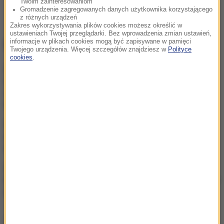
Twoim zainteresowaniom
Gromadzenie zagregowanych danych użytkownika korzystającego
z różnych urządzeń
Zakres wykorzystywania plików cookies możesz określić w
ustawieniach Twojej przeglądarki. Bez wprowadzenia zmian ustawień,
NAJWAŻNIEJSZE FAKTY
informacje w plikach cookies mogą być zapisywane w pamięci
Twojego urządzenia. Więcej szczegółów znajdziesz w
Polityce
cookies
.
Po wodę do beczkowozu i
tak od 4 miesięcy. „Nasza
codzienność to jest
tragedia”
AI zaprojektowała
działającego wirusa. To
dobra i zła wiadomość
Polka na czele Tour de
France! Wielkie zwycięstwo
na 7. etapie wyścigu
ZOBACZ RÓWNIEŻ