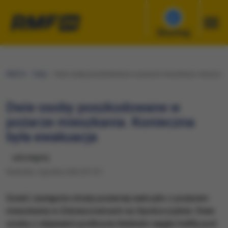
Słuchaj
RMF24
Fakty
​Dwie osoby poszkodowane w pożarze mieszkania. Konieczna
​Dwie osoby poszkodowane w
pożarze mieszkania. Konieczna
była ewakuacja
udostępnij
Niedziela, 4 grudnia 2022 (07:57)
Sześć zastępów straży pożarnej walczyło z pożarem
mieszkania w Zdzieszowicach na Opolszczyźnie. Dwie
osoby z objawami podtrucia tlenkiem węgla trafiły pod