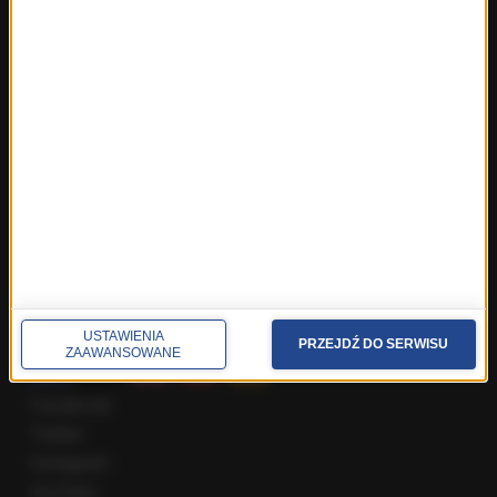
Fakty z Warszawy
Fakty z Wrocławia
Fakty z Zakopanego
ROZMOWY W RMF FM
Najnowsze rozmowy w RMF FM
Rozmowa o 7:00 w RMF FM i Radiu RMF24
Poranna rozmowa w RMF FM
Popołudniowa rozmowa w RMF FM
Gość Krzysztofa Ziemca w RMF FM
Rozmowy w Radiu RMF24
SPOŁECZNOŚĆ
USTAWIENIA
PRZEJDŹ DO SERWISU
ZAAWANSOWANE
Facebook
Twitter
Instagram
YouTube