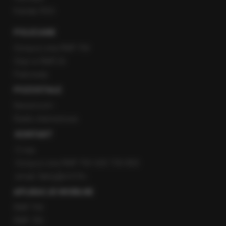
Kanały RSS
POLECANE
Gorąca Linia RMF FM
Staż w RMF24
Patronaty
POZOSTAŁE
Newsroom
Radio internetowe
KONTAKT
O nas
Gorąca Linia RMF FM: 600 700 800
email: fakty@rmf.fm
APLIKACJE MOBILNE
RMF FM
RMF ON