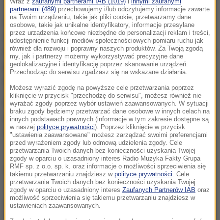
Wraz z
zaufanymi partnerami IAB (1019)
i
innymi zaufanymi
partnerami (489)
przechowujemy i/lub odczytujemy informacje zawarte
na Twoim urządzeniu, takie jak pliki cookie, przetwarzamy dane
Zgłoszenie o pożarze przy ul. Korfantego w
osobowe, takie jak unikalne identyfikatory, informacje przesyłane
przez urządzenia końcowe niezbędne do personalizacji reklam i treści,
Zdzieszowicach strażacy otrzymali po godzinie 5
udostępnienie funkcji mediów społecznościowych pomiaru ruchu jak
również dla rozwoju i poprawny naszych produktów. Za Twoją zgodą
rano. Część mieszkańców opuściła budynek jeszcze
my, jak i partnerzy możemy wykorzystywać precyzyjne dane
przed przyjazdem strażaków. Pozostali byli
geolokalizacyjne i identyfikację poprzez skanowanie urządzeń.
Przechodząc do serwisu zgadzasz się na wskazane działania.
ewakuowani.
Możesz wyrazić zgodę na powyższe cele przetwarzania poprzez
kliknięcie w przycisk "przechodzę do serwisu", możesz również nie
W pożarze poszkodowane zostały 2 osoby, które z
wyrażać zgody poprzez wybór ustawień zaawansowanych. W sytuacji
braku zgody będziemy przetwarzać dane osobowe w innych celach na
objawami podtrucia tlenkiem węgla zostały
innych podstawach prawnych (informacje w tym zakresie dostępne są
w naszej
polityce prywatności
). Poprzez kliknięcie w przycisk
skierowane na badania lekarskie.
"ustawienia zaawansowane" możesz zarządzać swoimi preferencjami
przed wyrażeniem zgody lub odmową udzielenia zgody. Cele
przetwarzania Twoich danych bez konieczności uzyskania Twojej
zgody w oparciu o uzasadniony interes Radio Muzyka Fakty Grupa
RMF sp. z o.o. sp. k. oraz informacje o możliwości sprzeciwienia się
Źródło: RMF FM
takiemu przetwarzaniu znajdziesz w
polityce prywatności
. Cele
przetwarzania Twoich danych bez konieczności uzyskania Twojej
zgody w oparciu o uzasadniony interes
Zaufanych Partnerów IAB
oraz
możliwość sprzeciwienia się takiemu przetwarzaniu znajdziesz w
chcesz widzieć więcej artykułów od RMF24?
dodaj w
ustawieniach zaawansowanych.
Google