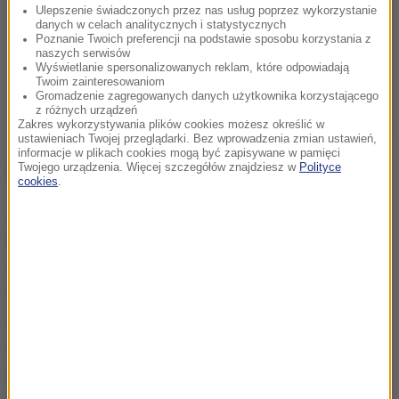
Ulepszenie świadczonych przez nas usług poprzez wykorzystanie
danych w celach analitycznych i statystycznych
Poznanie Twoich preferencji na podstawie sposobu korzystania z
naszych serwisów
Wyświetlanie spersonalizowanych reklam, które odpowiadają
Twoim zainteresowaniom
Gromadzenie zagregowanych danych użytkownika korzystającego
z różnych urządzeń
Zakres wykorzystywania plików cookies możesz określić w
ustawieniach Twojej przeglądarki. Bez wprowadzenia zmian ustawień,
informacje w plikach cookies mogą być zapisywane w pamięci
Szczegóły aktu oskarżenia
Twojego urządzenia. Więcej szczegółów znajdziesz w
Polityce
cookies
.
Jak podała prokurator
wśród oskarżonych znaleźli
się
Marzena S.-C., Damian D., Manuel J.B., Daniel G.,
Tadeusz Cz. oraz Robert Sz. - pełniący w spółce
Wisła Kraków S.A., w poszczególnych okresach
czasu, objętych postępowaniem, różne funkcje
zarządcze oraz Anna M.-Z., "firmująca swoim
nazwiskiem działalność podmiotu, który miał