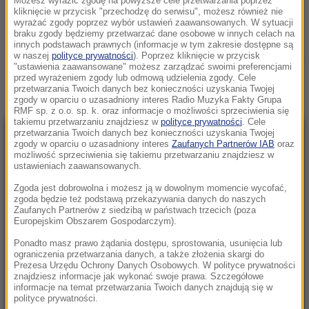
Możesz wyrazić zgodę na powyższe cele przetwarzania poprzez
CZWARTEK, 23 LIPCA (16:51)
kliknięcie w przycisk "przechodzę do serwisu", możesz również nie
wyrażać zgody poprzez wybór ustawień zaawansowanych. W sytuacji
KRAKÓW
braku zgody będziemy przetwarzać dane osobowe w innych celach na
innych podstawach prawnych (informacje w tym zakresie dostępne są
w naszej
polityce prywatności
). Poprzez kliknięcie w przycisk
Zobacz więcej »
"ustawienia zaawansowane" możesz zarządzać swoimi preferencjami
przed wyrażeniem zgody lub odmową udzielenia zgody. Cele
przetwarzania Twoich danych bez konieczności uzyskania Twojej
zgody w oparciu o uzasadniony interes Radio Muzyka Fakty Grupa
RMF sp. z o.o. sp. k. oraz informacje o możliwości sprzeciwienia się
takiemu przetwarzaniu znajdziesz w
polityce prywatności
. Cele
przetwarzania Twoich danych bez konieczności uzyskania Twojej
NAJNOWSZE
zgody w oparciu o uzasadniony interes
Zaufanych Partnerów IAB
oraz
możliwość sprzeciwienia się takiemu przetwarzaniu znajdziesz w
ustawieniach zaawansowanych.
22:46
Zgoda jest dobrowolna i możesz ją w dowolnym momencie wycofać,
Pentagon odsuwa ważnego generała.
zgoda będzie też podstawą przekazywania danych do naszych
Dowodził operacjami w Europie
Zaufanych Partnerów z siedzibą w państwach trzecich (poza
Europejskim Obszarem Gospodarczym).
21:58
Ponadto masz prawo żądania dostępu, sprostowania, usunięcia lub
Eksplozja drona w pobliżu gazociągu w
ograniczenia przetwarzania danych, a także złożenia skargi do
Prezesa Urzędu Ochrony Danych Osobowych. W polityce prywatności
Bułgarii. Jest stanowisko Kijowa
znajdziesz informacje jak wykonać swoje prawa. Szczegółowe
informacje na temat przetwarzania Twoich danych znajdują się w
polityce prywatności.
21:56