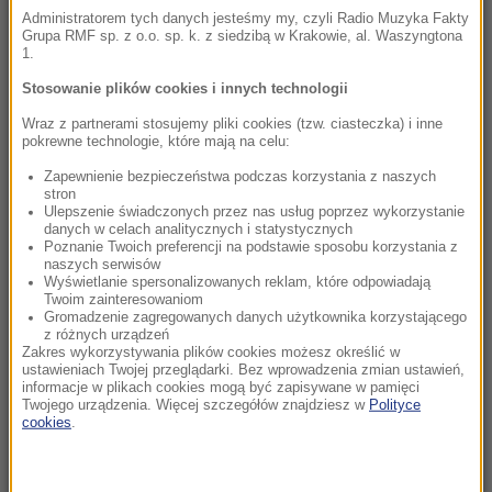
Zmarzlik znów królem Rygi! Polak przewodzi
Administratorem tych danych jesteśmy my, czyli Radio Muzyka Fakty
Grupa RMF sp. z o.o. sp. k. z siedzibą w Krakowie, al. Waszyngtona
GP
1.
21:14
Stosowanie plików cookies i innych technologii
Świątek odwróciła losy meczu! Polka zagra o
Wraz z partnerami stosujemy pliki cookies (tzw. ciasteczka) i inne
półfinał w Toronto
pokrewne technologie, które mają na celu:
Zapewnienie bezpieczeństwa podczas korzystania z naszych
21:02
stron
„Mobilizacja bez faktycznego jej ogłoszenia”
Ulepszenie świadczonych przez nas usług poprzez wykorzystanie
danych w celach analitycznych i statystycznych
Zełenski o Putinie i pociskach do Patriotów
Poznanie Twoich preferencji na podstawie sposobu korzystania z
naszych serwisów
Wyświetlanie spersonalizowanych reklam, które odpowiadają
20:22
Twoim zainteresowaniom
Ukraina wydała zgodę na kolejne ekshumacje i
Gromadzenie zagregowanych danych użytkownika korzystającego
poszukiwania polskich ofiar
z różnych urządzeń
Zakres wykorzystywania plików cookies możesz określić w
ustawieniach Twojej przeglądarki. Bez wprowadzenia zmian ustawień,
20:07
informacje w plikach cookies mogą być zapisywane w pamięci
Twojego urządzenia. Więcej szczegółów znajdziesz w
Polityce
„Nie jest dobrze”. Hunter Biden o stanie
cookies
.
zdrowotnym ojca
19:55