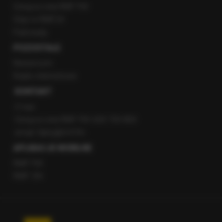
Gorąca Linia RMF FM
Staż w RMF24
Patronaty
POZOSTAŁE
Newsroom
Radio internetowe
KONTAKT
O nas
Gorąca Linia RMF FM: 600 700 800
email: fakty@rmf.fm
APLIKACJE MOBILNE
RMF FM
RMF ON