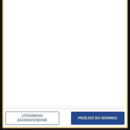
ROZMOWY W RMF FM
Najnowsze rozmowy w RMF FM
Rozmowa o 7:00 w RMF FM i Radiu RMF24
Poranna rozmowa w RMF FM
Popołudniowa rozmowa w RMF FM
Gość Krzysztofa Ziemca w RMF FM
Rozmowy w Radiu RMF24
SPOŁECZNOŚĆ
Facebook
Twitter
Instagram
YouTube
Kanały RSS
USTAWIENIA
PRZEJDŹ DO SERWISU
ZAAWANSOWANE
POLECANE