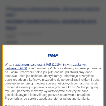
PRACOWNICY ODLEWNI PROTESTUJĄ. „NIE MOŻEMY WEJŚĆ DO
PRACY”
WTOREK, 4 SIERPNIA (14:39)
KRAKÓW
JEST DATA WYBORÓW W KRAKOWIE. TUSK PODJĄŁ DECYZJĘ
Wraz z
zaufanymi partnerami IAB (1019)
i
innymi zaufanymi
ŚRODA, 29 LIPCA (18:54)
partnerami (489)
przechowujemy i/lub odczytujemy informacje zawarte
na Twoim urządzeniu, takie jak pliki cookie, przetwarzamy dane
KRAKÓW
osobowe, takie jak unikalne identyfikatory, informacje przesyłane
przez urządzenia końcowe niezbędne do personalizacji reklam i treści,
udostępnienie funkcji mediów społecznościowych pomiaru ruchu jak
również dla rozwoju i poprawny naszych produktów. Za Twoją zgodą
my, jak i partnerzy możemy wykorzystywać precyzyjne dane
geolokalizacyjne i identyfikację poprzez skanowanie urządzeń.
REWOLUCJA W KOMUNIKACJI MIEJSKIEJ. NOWE BILETY W
Przechodząc do serwisu zgadzasz się na wskazane działania.
KRAKOWIE