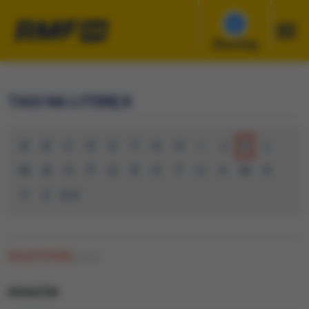
Słuchaj
TAGI NA LITERĘ K
A
B
C
D
E
F
G
H
I
J
K
L
M
N
O
P
Q
R
S
T
U
V
W
X
Y
Z
0-9
WSZYSTKIE
(1570)
KRAKÓW