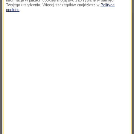
informacje w plikach cookies mogą być zapisywane w pamięci
Twojego urządzenia. Więcej szczegółów znajdziesz w
Polityce
cookies
.
NAJNOWSZE
23:57
Były żołnierz USA przechodzi piekło w Rosji.
Waszyngton naciska na Moskwę
23:18
„To był dobry dzień”. Iga Świątek awansowała
do kolejnej rundy w Toronto
23:08
„Są już pewne postępy”. Donald Trump mówił
o wojnie w Ukrainie
22:17
GKS Katowice w nieciekawej sytuacji przed