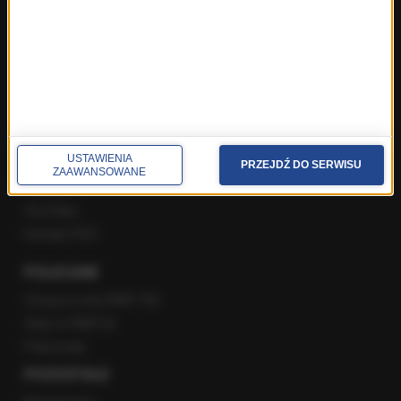
Gość Krzysztofa Ziemca w RMF FM
Rozmowy w Radiu RMF24
SPOŁECZNOŚĆ
Facebook
USTAWIENIA
Twitter
PRZEJDŹ DO SERWISU
ZAAWANSOWANE
Instagram
YouTube
Kanały RSS
POLECANE
Gorąca Linia RMF FM
Staż w RMF24
Patronaty
POZOSTAŁE