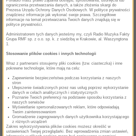
Ponadto masz prawo żądania dostępu, sprostowania, usunięcia lub
ograniczenia przetwarzania danych, a także złożenia skargi do
Prezesa Urzędu Ochrony Danych Osobowych. W polityce prywatności
znajdziesz informacje jak wykonać swoje prawa. Szczegółowe
informacje na temat przetwarzania Twoich danych znajdują się w
Źródło: PAP
polityce prywatności.
wypadek przy pracy
Tagi:
Administratorem tych danych jesteśmy my, czyli Radio Muzyka Fakty
Grupa RMF sp. z o.o. sp. k. z siedzibą w Krakowie, al. Waszyngtona
1.
NAJWAŻNIEJSZE FAKTY
Stosowanie plików cookies i innych technologii
Śmiertelny wypadek z
Wraz z partnerami stosujemy pliki cookies (tzw. ciasteczka) i inne
pokrewne technologie, które mają na celu:
udziałem ciągnika w
Małopolsce
Zapewnienie bezpieczeństwa podczas korzystania z naszych
stron
Ulepszenie świadczonych przez nas usług poprzez wykorzystanie
Do czterech razy sztuka?
danych w celach analitycznych i statystycznych
Łukasz Gibała znowu chce
Poznanie Twoich preferencji na podstawie sposobu korzystania z
zostać prezydentem
naszych serwisów
Wyświetlanie spersonalizowanych reklam, które odpowiadają
Krakowa
Twoim zainteresowaniom
Gromadzenie zagregowanych danych użytkownika korzystającego
z różnych urządzeń
Trzyletnie dziecko
Zakres wykorzystywania plików cookies możesz określić w
pogryzione przez psa.
ustawieniach Twojej przeglądarki. Bez wprowadzenia zmian ustawień,
Wezwano LPR