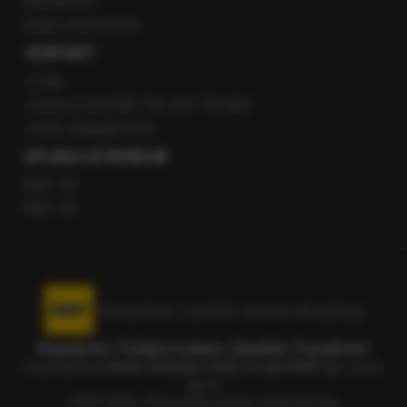
Newsroom
Radio internetowe
KONTAKT
O nas
Gorąca Linia RMF FM: 600 700 800
email: fakty@rmf.fm
APLIKACJE MOBILNE
RMF FM
RMF ON
Korzystanie z portalu oznacza akceptację
Regulaminu
.
Polityka Cookies
.
SpeakUp
.
Prywatność
.
Copyright by
Radio Muzyka Fakty Grupa RMF sp. z o.o.
sp. k.
2009-2026. Wszystkie prawa zastrzeżone.