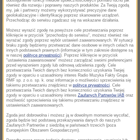
rynny przy kamienicy. Nie wiadomo, czy był zapięty,
udostępnienie funkcji mediów społecznościowych pomiaru ruchu jak
również dla rozwoju i poprawny naszych produktów. Za Twoją zgodą
czy nie. Był to fachowiec
- powiedział PAP Bartosz
my, jak i partnerzy możemy wykorzystywać precyzyjne dane
geolokalizacyjne i identyfikację poprzez skanowanie urządzeń.
Izdebski z biura prasowego małopolskiej policji.
Przechodząc do serwisu zgadzasz się na wskazane działania.
Możesz wyrazić zgodę na powyższe cele przetwarzania poprzez
Mężczyzna spadł z wysokości kilkunastu metrów.
kliknięcie w przycisk "przechodzę do serwisu", możesz również nie
wyrażać zgody poprzez wybór ustawień zaawansowanych. W sytuacji
braku zgody będziemy przetwarzać dane osobowe w innych celach na
innych podstawach prawnych (informacje w tym zakresie dostępne są
w naszej
polityce prywatności
). Poprzez kliknięcie w przycisk
"ustawienia zaawansowane" możesz zarządzać swoimi preferencjami
przed wyrażeniem zgody lub odmową udzielenia zgody. Cele
Dalsza część artykułu pod materiałem video:
przetwarzania Twoich danych bez konieczności uzyskania Twojej
zgody w oparciu o uzasadniony interes Radio Muzyka Fakty Grupa
RMF sp. z o.o. sp. k. oraz informacje o możliwości sprzeciwienia się
takiemu przetwarzaniu znajdziesz w
polityce prywatności
. Cele
przetwarzania Twoich danych bez konieczności uzyskania Twojej
zgody w oparciu o uzasadniony interes
Zaufanych Partnerów IAB
oraz
możliwość sprzeciwienia się takiemu przetwarzaniu znajdziesz w
ustawieniach zaawansowanych.
Zgoda jest dobrowolna i możesz ją w dowolnym momencie wycofać,
zgoda będzie też podstawą przekazywania danych do naszych
Zaufanych Partnerów z siedzibą w państwach trzecich (poza
Europejskim Obszarem Gospodarczym).