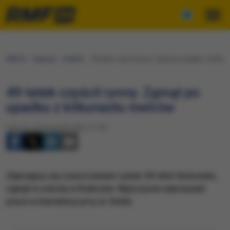
RMF24
Regiony
Kraków
49-latek czyścił rynny. Zginął po upadku z kilku
49-latek czyścił rynny. Zginął po
upadku z kilkunastu metrów
Sobota, 26 listopada 2022 (17:54)
Zajmujący się czyszczeniem rynien 49-letni fachowiec,
zginął w sobotę w Krakowie. Mężczyzna wykonywał
prace w kamienicy przy ul. Dietla.