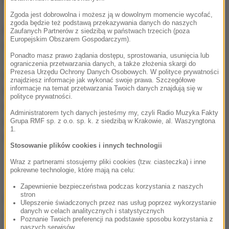
Zgoda jest dobrowolna i możesz ją w dowolnym momencie wycofać,
zgoda będzie też podstawą przekazywania danych do naszych
Kolejne miejsca zajmują Piotr Żyła i Dawid Kubacki,
Zaufanych Partnerów z siedzibą w państwach trzecich (poza
Europejskim Obszarem Gospodarczym).
a skład reprezentacji Polski uzupełniają Stefan Hula,
Ponadto masz prawo żądania dostępu, sprostowania, usunięcia lub
Jakub Wolny oraz niespodziewanie 19-letni Paweł
ograniczenia przetwarzania danych, a także złożenia skargi do
Prezesa Urzędu Ochrony Danych Osobowych. W polityce prywatności
Wąsek, który zastąpił Macieja Kota. Trener Stefan
znajdziesz informacje jak wykonać swoje prawa. Szczegółowe
informacje na temat przetwarzania Twoich danych znajdują się w
Horngacher zdecydował, że Kot nad powrotem do
polityce prywatności.
wysokiej formy będzie pracował w kraju. Wąsek na
Administratorem tych danych jesteśmy my, czyli Radio Muzyka Fakty
mamucim obiekcie nie miał jeszcze okazji
Grupa RMF sp. z o.o. sp. k. z siedzibą w Krakowie, al. Waszyngtona
1.
rywalizować.
Stosowanie plików cookies i innych technologii
Wraz z partnerami stosujemy pliki cookies (tzw. ciasteczka) i inne
pokrewne technologie, które mają na celu:
Zapewnienie bezpieczeństwa podczas korzystania z naszych
stron
Źródło: PAP
Ulepszenie świadczonych przez nas usług poprzez wykorzystanie
danych w celach analitycznych i statystycznych
skoki narciarskie
Kamil Stoch
Tagi:
Poznanie Twoich preferencji na podstawie sposobu korzystania z
naszych serwisów