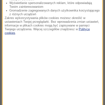
Wyświetlanie spersonalizowanych reklam, które odpowiadają
Twoim zainteresowaniom
chcesz widzieć więcej artykułów od RMF24?
dodaj w
Gromadzenie zagregowanych danych użytkownika korzystającego
z różnych urządzeń
Google
Zakres wykorzystywania plików cookies możesz określić w
ustawieniach Twojej przeglądarki. Bez wprowadzenia zmian ustawień,
informacje w plikach cookies mogą być zapisywane w pamięci
Twojego urządzenia. Więcej szczegółów znajdziesz w
Polityce
cookies
.