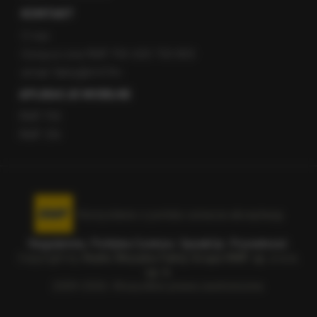
KONTAKT
O nas
Gorąca Linia RMF FM: 600 700 800
email: fakty@rmf.fm
APLIKACJE MOBILNE
RMF FM
RMF ON
Korzystanie z portalu oznacza akceptację
Regulaminu
.
Polityka Cookies
.
SpeakUp
.
Prywatność
.
Copyright by
Radio Muzyka Fakty Grupa RMF sp. z o.o.
sp. k.
2009-2026. Wszystkie prawa zastrzeżone.