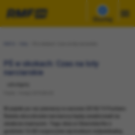
Słuchaj
RMF24
Fakty
PŚ w skokach: Czas na loty narciarskie
PŚ w skokach: Czas na loty
narciarskie
udostępnij
Piątek, 1 lutego 2019 (06:25)
W piątek po raz pierwszy w sezonie 2018/19 Pucharu
Świata skoczkowie narciarscy będą rywalizowali na
obiekcie mamucim. Tego dnia w Oberstdorfie o
godzinie 16.00 rozpocznie się konkurs indywidualny,