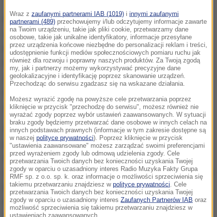
Wraz z
zaufanymi partnerami IAB (1019)
i
innymi zaufanymi
Faworytem będzie Stefan Kraft. Austriak wygrał trzy
partnerami (489)
przechowujemy i/lub odczytujemy informacje zawarte
na Twoim urządzeniu, takie jak pliki cookie, przetwarzamy dane
ostatnie konkursy, a smak zwycięstw na Heini-
osobowe, takie jak unikalne identyfikatory, informacje przesyłane
przez urządzenia końcowe niezbędne do personalizacji reklam i treści,
Klopfer-Skiflugschanze również zna doskonale.
udostępnienie funkcji mediów społecznościowych pomiaru ruchu jak
również dla rozwoju i poprawny naszych produktów. Za Twoją zgodą
Pucharowe loty w Oberstdorfie poprzednio odbyły
my, jak i partnerzy możemy wykorzystywać precyzyjne dane
geolokalizacyjne i identyfikację poprzez skanowanie urządzeń.
się w 2017 roku i wówczas Kraft dwukrotnie był
Przechodząc do serwisu zgadzasz się na wskazane działania.
najlepszy. Nikomu nie udało się wygrać na tym
Możesz wyrazić zgodę na powyższe cele przetwarzania poprzez
obiekcie trzy razy.
kliknięcie w przycisk "przechodzę do serwisu", możesz również nie
wyrażać zgody poprzez wybór ustawień zaawansowanych. W sytuacji
braku zgody będziemy przetwarzać dane osobowe w innych celach na
W klasyfikacji generalnej PŚ jest drugi, a do
innych podstawach prawnych (informacje w tym zakresie dostępne są
w naszej
polityce prywatności
). Poprzez kliknięcie w przycisk
prowadzącego Japończyka Ryoyu Kobayashiego
"ustawienia zaawansowane" możesz zarządzać swoimi preferencjami
przed wyrażeniem zgody lub odmową udzielenia zgody. Cele
traci 452 punkty. Trzeci jest Kamil Stoch, który w
przetwarzania Twoich danych bez konieczności uzyskania Twojej
zgody w oparciu o uzasadniony interes Radio Muzyka Fakty Grupa
ubiegłym roku w Oberstdorfie zdobył swoje pierwsze
RMF sp. z o.o. sp. k. oraz informacje o możliwości sprzeciwienia się
takiemu przetwarzaniu znajdziesz w
polityce prywatności
. Cele
laury w mistrzostwach świata w lotach. Trzykrotny
przetwarzania Twoich danych bez konieczności uzyskania Twojej
zgody w oparciu o uzasadniony interes
Zaufanych Partnerów IAB
oraz
mistrz olimpijski był drugi indywidualnie oraz trzeci z
możliwość sprzeciwienia się takiemu przetwarzaniu znajdziesz w
kolegami z drużyny.
ustawieniach zaawansowanych.