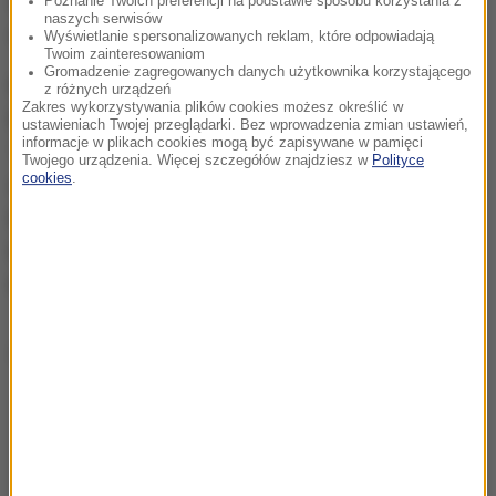
do kamery. Już dawno nie schodził ze skoczni w tak
Poznanie Twoich preferencji na podstawie sposobu korzystania z
naszych serwisów
dobrym humorze.
Wyświetlanie spersonalizowanych reklam, które odpowiadają
Twoim zainteresowaniom
Gromadzenie zagregowanych danych użytkownika korzystającego
Nie tylko jednak Stoch spisał się dobrze w
z różnych urządzeń
Zakres wykorzystywania plików cookies możesz określić w
kwalifikacjach. Na drugim miejscu znalazł się Hula -
ustawieniach Twojej przeglądarki. Bez wprowadzenia zmian ustawień,
informacje w plikach cookies mogą być zapisywane w pamięci
132,5, a na szóstym Andrzej Stękała - 129,5 m. W
Twojego urządzenia. Więcej szczegółów znajdziesz w
Polityce
cookies
.
niedzielę w indywidualnym konkursie wystąpią także
Maciej Kot (131,5 m - w kwalifikacjach), Dawid
Kubacki (128 m), Piotr Żyła (124,5), Jan Ziobro (124),
Krzysztof Biegun (122) i Jakub Wolny (117,5).
Dalsza część artykułu pod materiałem video: