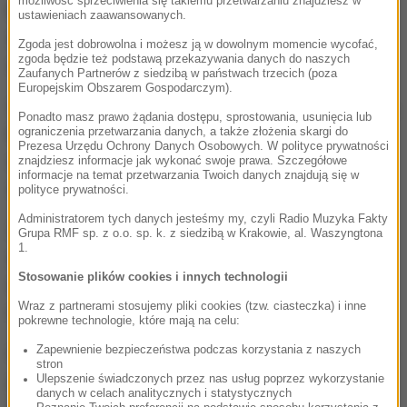
możliwość sprzeciwienia się takiemu przetwarzaniu znajdziesz w
kiedy jako jeden z pięciu zawodników nie
ustawieniach zaawansowanych.
zakwalifikował się do konkursu.
Może to katharsis?
-
Zgoda jest dobrowolna i możesz ją w dowolnym momencie wycofać,
zgoda będzie też podstawą przekazywania danych do naszych
zastanawiał się wówczas.
Zaufanych Partnerów z siedzibą w państwach trzecich (poza
Europejskim Obszarem Gospodarczym).
Spokojnie podchodził do tego trener Łukasz Kruczek,
Ponadto masz prawo żądania dostępu, sprostowania, usunięcia lub
który powtarzał, że Stoch na treningach wykonuje
ograniczenia przetwarzania danych, a także złożenia skargi do
Prezesa Urzędu Ochrony Danych Osobowych. W polityce prywatności
skoki poprawnie i to kwestia czasu, kiedy odnajdzie
znajdziesz informacje jak wykonać swoje prawa. Szczegółowe
informacje na temat przetwarzania Twoich danych znajdują się w
się także w rywalizacji.
polityce prywatności.
Administratorem tych danych jesteśmy my, czyli Radio Muzyka Fakty
Zawody w Zakopanem nadają się do tego
Grupa RMF sp. z o.o. sp. k. z siedzibą w Krakowie, al. Waszyngtona
1.
znakomicie. Wielką Krokiew Stoch nie tylko
Stosowanie plików cookies i innych technologii
doskonale zna, ale i bardzo lubi. Wygrywał tam trzy
Wraz z partnerami stosujemy pliki cookies (tzw. ciasteczka) i inne
razy, po raz ostatni przed rokiem.
pokrewne technologie, które mają na celu:
Zapewnienie bezpieczeństwa podczas korzystania z naszych
Gdy w piątek wylądował na 134. m i pojawiła się przy
stron
jego nazwisku cyfra jeden, uśmiechnął się i skłonił
Ulepszenie świadczonych przez nas usług poprzez wykorzystanie
danych w celach analitycznych i statystycznych