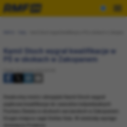
RMF24
Fakty
Kamil Stoch wygrał kwalifikacje w PŚ w skokach w Zakopane
Kamil Stoch wygrał kwalifikacje w
PŚ w skokach w Zakopanem
Piątek, 22 stycznia 2016 (20:05)
Dwukrotny mistrz olimpijski Kamil Stoch wygrał
piątkowe kwalifikacje do zawodów indywidualnych
Pucharu Świata w skokach narciarskich w Zakopanem.
Drugie miejsce zajął Stefan Hula. W niedzielę wystąpi
dziewięciu Polaków.