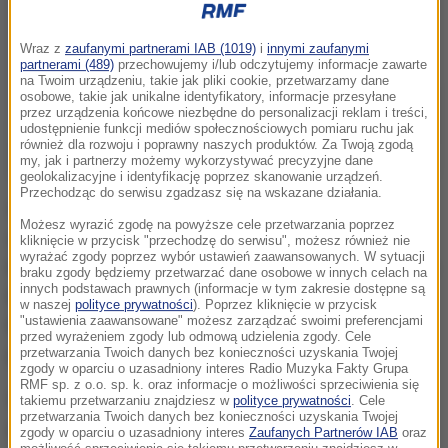
Wraz z
zaufanymi partnerami IAB (1019)
i
innymi zaufanymi
partnerami (489)
przechowujemy i/lub odczytujemy informacje zawarte
na Twoim urządzeniu, takie jak pliki cookie, przetwarzamy dane
osobowe, takie jak unikalne identyfikatory, informacje przesyłane
przez urządzenia końcowe niezbędne do personalizacji reklam i treści,
udostępnienie funkcji mediów społecznościowych pomiaru ruchu jak
również dla rozwoju i poprawny naszych produktów. Za Twoją zgodą
my, jak i partnerzy możemy wykorzystywać precyzyjne dane
geolokalizacyjne i identyfikację poprzez skanowanie urządzeń.
Przechodząc do serwisu zgadzasz się na wskazane działania.
Stoch, który w tym sezonie ma poważne problemy z
Możesz wyrazić zgodę na powyższe cele przetwarzania poprzez
odnalezieniem formy, przed rywalizacją na Wielkiej
kliknięcie w przycisk "przechodzę do serwisu", możesz również nie
wyrażać zgody poprzez wybór ustawień zaawansowanych. W sytuacji
Krokwi mówił, że przyszedł czas na przełamanie. Tym
braku zgody będziemy przetwarzać dane osobowe w innych celach na
innych podstawach prawnych (informacje w tym zakresie dostępne są
bardziej, że na treningach w kraju skakało mu się
w naszej
polityce prywatności
). Poprzez kliknięcie w przycisk
"ustawienia zaawansowane" możesz zarządzać swoimi preferencjami
bardzo dobrze, ale później rozkładał bezradnie ręce
przed wyrażeniem zgody lub odmową udzielenia zgody. Cele
po kolejnych nieudanych konkursach Pucharu Świata.
przetwarzania Twoich danych bez konieczności uzyskania Twojej
zgody w oparciu o uzasadniony interes Radio Muzyka Fakty Grupa
RMF sp. z o.o. sp. k. oraz informacje o możliwości sprzeciwienia się
W największym dołku znalazł się w niedawnych
takiemu przetwarzaniu znajdziesz w
polityce prywatności
. Cele
przetwarzania Twoich danych bez konieczności uzyskania Twojej
mistrzostwach świata w lotach w Bad Mitterndorf,
zgody w oparciu o uzasadniony interes
Zaufanych Partnerów IAB
oraz