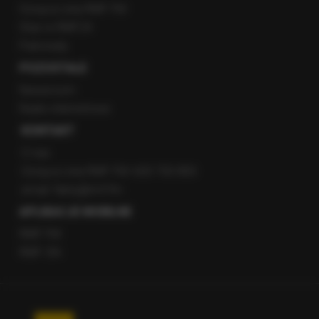
Gorąca Linia RMF FM
Staż w RMF24
Patronaty
POZOSTAŁE
Newsroom
Radio internetowe
KONTAKT
O nas
Gorąca Linia RMF FM: 600 700 800
email: fakty@rmf.fm
APLIKACJE MOBILNE
RMF FM
RMF ON