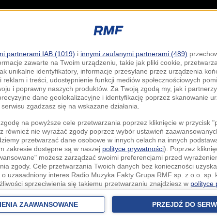
i partnerami IAB (1019)
i
innymi zaufanymi partnerami (489)
przechow
ormacje zawarte na Twoim urządzeniu, takie jak pliki cookie, przetwar
jak unikalne identyfikatory, informacje przesyłane przez urządzenia k
i reklam i treści, udostępnienie funkcji mediów społecznościowych pom
woju i poprawny naszych produktów. Za Twoją zgodą my, jak i partner
recyzyjne dane geolokalizacyjne i identyfikację poprzez skanowanie u
serwisu zgadzasz się na wskazane działania.
zgodę na powyższe cele przetwarzania poprzez kliknięcie w przycisk 
z również nie wyrażać zgody poprzez wybór ustawień zaawansowanych
dziemy przetwarzać dane osobowe w innych celach na innych podsta
ym zakresie dostępne są w naszej
polityce prywatności
). Poprzez kliknię
awansowane" możesz zarządzać swoimi preferencjami przed wyrażenie
ia zgody. Cele przetwarzania Twoich danych bez konieczności uzyska
 o uzasadniony interes Radio Muzyka Fakty Grupa RMF sp. z o.o. sp. k
żliwości sprzeciwienia się takiemu przetwarzaniu znajdziesz w
polityce
nia Twoich danych bez konieczności uzyskania Twojej zgody w oparci
ch Partnerów IAB
oraz możliwość sprzeciwienia się takiemu przetwarza
IENIA ZAAWANSOWANE
PRZEJDŹ DO SERW
aawansowanych.