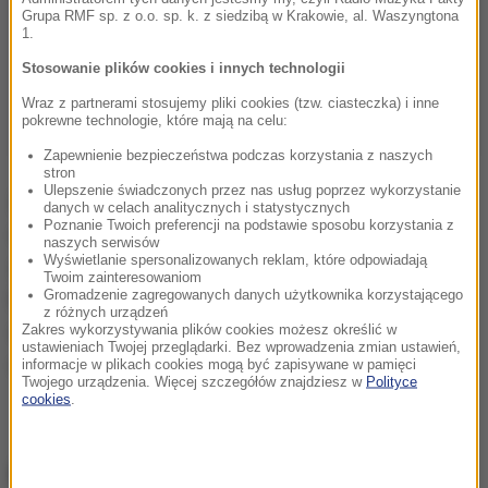
Grupa RMF sp. z o.o. sp. k. z siedzibą w Krakowie, al. Waszyngtona
1.
Stosowanie plików cookies i innych technologii
Wraz z partnerami stosujemy pliki cookies (tzw. ciasteczka) i inne
pokrewne technologie, które mają na celu:
Zapewnienie bezpieczeństwa podczas korzystania z naszych
stron
Ulepszenie świadczonych przez nas usług poprzez wykorzystanie
Żeby Sąd Najwyższy mógł orzec nieważność
danych w celach analitycznych i statystycznych
Poznanie Twoich preferencji na podstawie sposobu korzystania z
wyborów musi mieć do tego podstawę, czyli
naszych serwisów
Wyświetlanie spersonalizowanych reklam, które odpowiadają
sprawozdanie PKW z przeprowadzenia wyborów.
Twoim zainteresowaniom
Gromadzenie zagregowanych danych użytkownika korzystającego
PKW powinna także przedstawić uchwałę o
z różnych urządzeń
wynikach wyborów, której treść w obliczu faktu, że
Zakres wykorzystywania plików cookies możesz określić w
ustawieniach Twojej przeglądarki. Bez wprowadzenia zmian ustawień,
wybory się nie odbędą - trudno jednak przewidzieć.
informacje w plikach cookies mogą być zapisywane w pamięci
Twojego urządzenia. Więcej szczegółów znajdziesz w
Polityce
cookies
.
PKW i SN