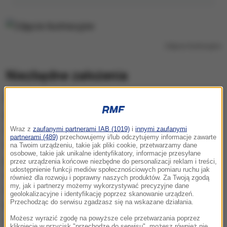
Zdjęcie ilustracyjne
Niezbędne założenia
Najwcześniejszy możliwy termin przeprowadzenia
planu Kaczyński-Gowin, oparty jest na
obowiązujących przepisach, których stosowanie
Wraz z
zaufanymi partnerami IAB (1019)
i
innymi zaufanymi
partnerami (489)
przechowujemy i/lub odczytujemy informacje zawarte
skonsultowaliśmy z prawnikami - specjalistami od
na Twoim urządzeniu, takie jak pliki cookie, przetwarzamy dane
osobowe, takie jak unikalne identyfikatory, informacje przesyłane
prawa wyborczego. Musi się też opierać na
przez urządzenia końcowe niezbędne do personalizacji reklam i treści,
udostępnienie funkcji mediów społecznościowych pomiaru ruchu jak
założeniu, że Sejm uchyli obowiązujący dziś art. 102
również dla rozwoju i poprawny naszych produktów. Za Twoją zgodą
my, jak i partnerzy możemy wykorzystywać precyzyjne dane
tzw. Tarczy 2.0, faktycznie wyłączający PKW z
geolokalizacyjne i identyfikację poprzez skanowanie urządzeń.
Przechodząc do serwisu zgadzasz się na wskazane działania.
kluczowych czynności wyborczych, jak np.
Możesz wyrazić zgodę na powyższe cele przetwarzania poprzez
opracowanie wzoru i zarządzenie druku kart do
kliknięcie w przycisk "przechodzę do serwisu", możesz również nie