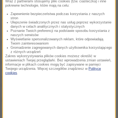
Trzeba też utworzyć komisje wyborcze, wszystko
Wraz z partnerami stosujemy pliki cookies (tzw. ciasteczka) i inne
pokrewne technologie, które mają na celu:
przygotować. To zgodnie z prawem może zająć co
Zapewnienie bezpieczeństwa podczas korzystania z naszych
najmniej półtora miesiąca.
Dlatego wcześniejsza
stron
Ulepszenie świadczonych przez nas usług poprzez wykorzystanie
data niż koniec czerwca nie jest możliwa, natomiast
danych w celach analitycznych i statystycznych
Poznanie Twoich preferencji na podstawie sposobu korzystania z
ta data końca czerwca jest teoretycznie możliwa
-
naszych serwisów
Wyświetlanie spersonalizowanych reklam, które odpowiadają
stwierdził enigmatycznie Sasin.
Twoim zainteresowaniom
Gromadzenie zagregowanych danych użytkownika korzystającego
z różnych urządzeń
Ten koniec czerwca byłby możliwy tylko wtedy,
Zakres wykorzystywania plików cookies możesz określić w
ustawieniach Twojej przeglądarki. Bez wprowadzenia zmian ustawień,
gdyby PiS odebrał nowym kandydatom prawo
informacje w plikach cookies mogą być zapisywane w pamięci
startowania w powtórzonych wyborach - to jednak z
Twojego urządzenia. Więcej szczegółów znajdziesz w
Polityce
cookies
.
kolei wymagałoby zmiany praca, co zajmie kolejny
miesiąc.
Wybory najwcześniej 19 lipca
Jak zwrócił uwagę dziennikarz RMF FM Tomasz