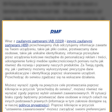
W Porannej rozmowie w RMF FM Jacek Sasin o
terminie wyborów mówił tak:
Wszystko zależy od
tego, kiedy Sąd Najwyższy wyda postanowienie, że
nie doszło do skutecznego i ważnego wyboru
prezydenta i w związku z tym, będzie trzeba te
wybory powtórzyć. Najwcześniejszy możliwy termin,
Wraz z
zaufanymi partnerami IAB (1019)
i
innymi zaufanymi
partnerami (489)
przechowujemy i/lub odczytujemy informacje zawarte
to już termin czerwcowy
- stwierdził Sasin.
na Twoim urządzeniu, takie jak pliki cookie, przetwarzamy dane
osobowe, takie jak unikalne identyfikatory, informacje przesyłane
przez urządzenia końcowe niezbędne do personalizacji reklam i treści,
Do realizacji takiego planu może jednak zabraknąć
udostępnienie funkcji mediów społecznościowych pomiaru ruchu jak
również dla rozwoju i poprawny naszych produktów. Za Twoją zgodą
czasu. Marszałek Sejmu rozpisze nowe wybory
my, jak i partnerzy możemy wykorzystywać precyzyjne dane
geolokalizacyjne i identyfikację poprzez skanowanie urządzeń.
najwcześniej w połowie przyszłego tygodnia - wtedy
Przechodząc do serwisu zgadzasz się na wskazane działania.
ruszy cała procedura.
Możesz wyrazić zgodę na powyższe cele przetwarzania poprzez
kliknięcie w przycisk "przechodzę do serwisu", możesz również nie
wyrażać zgody poprzez wybór ustawień zaawansowanych. W sytuacji
Co prawda, jak mówią politycy PiS, obecni kandydaci
braku zgody będziemy przetwarzać dane osobowe w innych celach na
mają zostać automatycznie dopisani do nowych
innych podstawach prawnych (informacje w tym zakresie dostępne są
w naszej
polityce prywatności
). Poprzez kliknięcie w przycisk
wyborów, ale nowi kandydaci muszą mieć czas na
"ustawienia zaawansowane" możesz zarządzać swoimi preferencjami