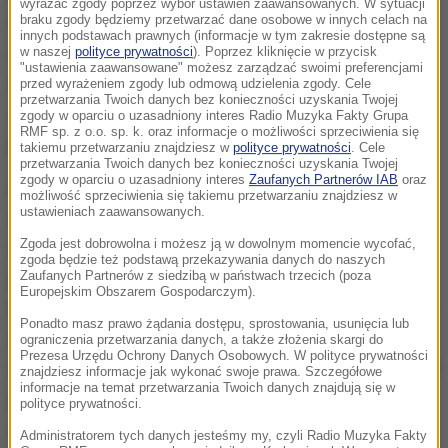
wyrażać zgody poprzez wybór ustawień zaawansowanych. W sytuacji
Również tego dnia wicepremier Jacek Sasin chwalił
braku zgody będziemy przetwarzać dane osobowe w innych celach na
innych podstawach prawnych (informacje w tym zakresie dostępne są
się, że przygotowania do wyborów są w toku,
w naszej
polityce prywatności
). Poprzez kliknięcie w przycisk
"ustawienia zaawansowane" możesz zarządzać swoimi preferencjami
opisywał, jak będą wyglądały przesyłki
- mówiła.
W
przed wyrażeniem zgody lub odmową udzielenia zgody. Cele
przetwarzania Twoich danych bez konieczności uzyskania Twojej
związku z tym zwracamy się do NIK o to, by ten
zgody w oparciu o uzasadniony interes Radio Muzyka Fakty Grupa
RMF sp. z o.o. sp. k. oraz informacje o możliwości sprzeciwienia się
proces skontrolować
- powiedziała Zielińska.
takiemu przetwarzaniu znajdziesz w
polityce prywatności
. Cele
przetwarzania Twoich danych bez konieczności uzyskania Twojej
zgody w oparciu o uzasadniony interes
Zaufanych Partnerów IAB
oraz
Prawo wyborcze jest jasne jak słońce. Tam jest
możliwość sprzeciwienia się takiemu przetwarzaniu znajdziesz w
ustawieniach zaawansowanych.
wprost napisane kto, kiedy i co może robić. Prawo
Zgoda jest dobrowolna i możesz ją w dowolnym momencie wycofać,
wyborcze to kręgosłup demokracji, który PiS
zgoda będzie też podstawą przekazywania danych do naszych
postanowił po prostu strzaskać
- oświadczyła
Zaufanych Partnerów z siedzibą w państwach trzecich (poza
Europejskim Obszarem Gospodarczym).
Gasiuk-Pihowicz.
Każdą z takich osób zamieszaną w
Ponadto masz prawo żądania dostępu, sprostowania, usunięcia lub
organizowanie nielegalnych wyborów i nielegalne
ograniczenia przetwarzania danych, a także złożenia skargi do
Prezesa Urzędu Ochrony Danych Osobowych. W polityce prywatności
wydawanie środków publicznych czeka w przyszłości
znajdziesz informacje jak wykonać swoje prawa. Szczegółowe
informacje na temat przetwarzania Twoich danych znajdują się w
postępowanie prokuratorskie, a potem przed sądem
polityce prywatności.
wymierzenie stosownej kary
- oceniła posłanka KO.
Administratorem tych danych jesteśmy my, czyli Radio Muzyka Fakty