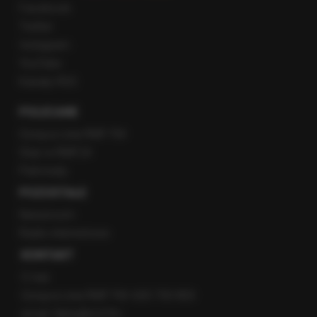
Facebook
Twitter
Instagram
YouTube
Kanały RSS
POLECANE
Gorąca Linia RMF FM
Staż w RMF24
Patronaty
POZOSTAŁE
Newsroom
Radio internetowe
KONTAKT
O nas
Gorąca Linia RMF FM: 600 700 800
email: fakty@rmf.fm