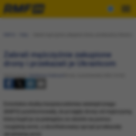
RMF24
Fakty
Zabrali mężczyźnie zakupione drony i przekazali je Ukraińco
Zabrali mężczyźnie zakupione
drony i przekazali je Ukraińcom
Opracowanie:
Waldemar Stelmach
Środa, 5 października 2022 (10:52)
Estońskie służby bezpieczeństwa wewnętrznego
(KAPO) poinformowały, że przejęły drony od mężczyzny,
który kupił je za pieniądze ze zbiórki na pomoc
rosyjskiej armii, a skonfiskowany sprzęt przekazały
ukraińskiej armii.