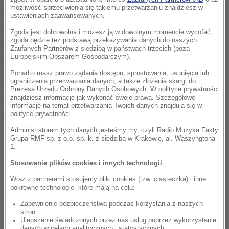
możliwość sprzeciwienia się takiemu przetwarzaniu znajdziesz w
datki kupił trzy drony. Został zatrzymany na
ustawieniach zaawansowanych.
estońsko-rosyjskim przejściu granicznym Koidula,
Zgoda jest dobrowolna i możesz ją w dowolnym momencie wycofać,
zgoda będzie też podstawą przekazywania danych do naszych
gdy próbował dostarczyć sprzęt rosyjskiemu
Zaufanych Partnerów z siedzibą w państwach trzecich (poza
Europejskim Obszarem Gospodarczym).
wojsku.
Ponadto masz prawo żądania dostępu, sprostowania, usunięcia lub
ograniczenia przetwarzania danych, a także złożenia skargi do
Estoński sąd uznał Władimira za winnego
Prezesa Urzędu Ochrony Danych Osobowych. W polityce prywatności
świadomego popierania aktów agresji popełnionych
znajdziesz informacje jak wykonać swoje prawa. Szczegółowe
informacje na temat przetwarzania Twoich danych znajdują się w
przez obce państwo.
polityce prywatności.
Administratorem tych danych jesteśmy my, czyli Radio Muzyka Fakty
Grupa RMF sp. z o.o. sp. k. z siedzibą w Krakowie, al. Waszyngtona
Dalsza część artykułu pod materiałem video:
1.
Stosowanie plików cookies i innych technologii
Wraz z partnerami stosujemy pliki cookies (tzw. ciasteczka) i inne
pokrewne technologie, które mają na celu:
Zapewnienie bezpieczeństwa podczas korzystania z naszych
stron
Ulepszenie świadczonych przez nas usług poprzez wykorzystanie
danych w celach analitycznych i statystycznych