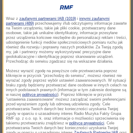
Pamiętacie drony, które skonfiskowaliśmy osobie,
próbującej przekazać je dla rosyjskiej inwazji na
Wraz z
zaufanymi partnerami IAB (1019)
i
innymi zaufanymi
partnerami (489)
przechowujemy i/lub odczytujemy informacje zawarte
Ukrainę? Cóż, te drony dotarły na Ukrainę. Ale w
na Twoim urządzeniu, takie jak pliki cookie, przetwarzamy dane
odpowiedni sposób i po właściwej stronie frontu
-
osobowe, takie jak unikalne identyfikatory, informacje przesyłane
przez urządzenia końcowe niezbędne do personalizacji reklam i treści,
napisały KAPO na Twitterze.
udostępnienie funkcji mediów społecznościowych pomiaru ruchu jak
również dla rozwoju i poprawny naszych produktów. Za Twoją zgodą
my, jak i partnerzy możemy wykorzystywać precyzyjne dane
W lipcu sąd okręgowy w Harju skazał na cztery
geolokalizacyjne i identyfikację poprzez skanowanie urządzeń.
Przechodząc do serwisu zgadzasz się na wskazane działania.
miesiące więzienia oraz osiem miesięcy
Możesz wyrazić zgodę na powyższe cele przetwarzania poprzez
pozbawienia wolności w zawieszeniu
43-letniego
kliknięcie w przycisk "przechodzę do serwisu", możesz również nie
wyrażać zgody poprzez wybór ustawień zaawansowanych. W sytuacji
mężczyznę o imieniu Władimir.
11 maja
braku zgody będziemy przetwarzać dane osobowe w innych celach na
innych podstawach prawnych (informacje w tym zakresie dostępne są
opublikował on wpis na portalu społecznościowym
w naszej
polityce prywatności
). Poprzez kliknięcie w przycisk
"ustawienia zaawansowane" możesz zarządzać swoimi preferencjami
VK, w którym poinformował, że zamierza wesprzeć
przed wyrażeniem zgody lub odmową udzielenia zgody. Cele
Rosję w walce z Ukrainą, kupując dla niej drony -
przetwarzania Twoich danych bez konieczności uzyskania Twojej
zgody w oparciu o uzasadniony interes Radio Muzyka Fakty Grupa
przypomniał w środę portal ERR News.
RMF sp. z o.o. sp. k. oraz informacje o możliwości sprzeciwienia się
takiemu przetwarzaniu znajdziesz w
polityce prywatności
. Cele
przetwarzania Twoich danych bez konieczności uzyskania Twojej
Mężczyzna poprosił o udział w zbiórce, a ze zebrane
zgody w oparciu o uzasadniony interes
Zaufanych Partnerów IAB
oraz