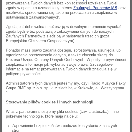
przetwarzania Twoich danych bez konieczności uzyskania Twojej
członkowski zostanie zaatakowany, inne staną w
zgody w oparciu o uzasadniony interes
Zaufanych Partnerów IAB
oraz
możliwość sprzeciwienia się takiemu przetwarzaniu znajdziesz w
jego obronie.
ustawieniach zaawansowanych.
Zgoda jest dobrowolna i możesz ją w dowolnym momencie wycofać,
Jeśli zamienimy Wyspy Brytyjskie w marsjańską
zgoda będzie też podstawą przekazywania danych do naszych
Zaufanych Partnerów z siedzibą w państwach trzecich (poza
pustynię, używając taktycznej
broni nuklearnej
, to
Europejskim Obszarem Gospodarczym).
dla kogo oni uruchomią art. 5? Dla nieistniejącego
Ponadto masz prawo żądania dostępu, sprostowania, usunięcia lub
państwa, które zostało zamienione w marsjańską
ograniczenia przetwarzania danych, a także złożenia skargi do
Prezesa Urzędu Ochrony Danych Osobowych. W polityce prywatności
pustynię?
- pytał.
znajdziesz informacje jak wykonać swoje prawa. Szczegółowe
informacje na temat przetwarzania Twoich danych znajdują się w
polityce prywatności.
Dalsza część artykułu pod materiałem video:
Administratorem tych danych jesteśmy my, czyli Radio Muzyka Fakty
Grupa RMF sp. z o.o. sp. k. z siedzibą w Krakowie, al. Waszyngtona
1.
Stosowanie plików cookies i innych technologii
Wraz z partnerami stosujemy pliki cookies (tzw. ciasteczka) i inne
pokrewne technologie, które mają na celu:
Zapewnienie bezpieczeństwa podczas korzystania z naszych
stron