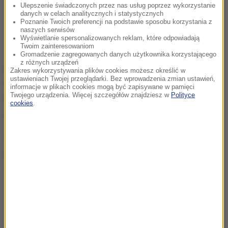
Ulepszenie świadczonych przez nas usług poprzez wykorzystanie
danych w celach analitycznych i statystycznych
Poznanie Twoich preferencji na podstawie sposobu korzystania z
naszych serwisów
Wyświetlanie spersonalizowanych reklam, które odpowiadają
Twoim zainteresowaniom
Gromadzenie zagregowanych danych użytkownika korzystającego
z różnych urządzeń
Przyjaciel rosyjskiego dyktatora uderzył też w
Zakres wykorzystywania plików cookies możesz określić w
ustawieniach Twojej przeglądarki. Bez wprowadzenia zmian ustawień,
Niemcy, nazywając obywateli tego kraju "sytymi
informacje w plikach cookies mogą być zapisywane w pamięci
Twojego urządzenia. Więcej szczegółów znajdziesz w
Polityce
burgerami, których tyłek już zaczyna marznąć przed
cookies
.
nadchodzącą zimą".
Marznąć będą nie tylko w domach. Cały naród
pogrąży się w chaosie, co zasadniczo oznacza
śmierć
- stwierdził Gurulow.