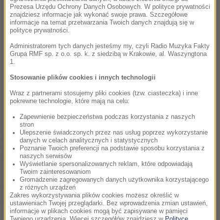
Prezesa Urzędu Ochrony Danych Osobowych. W polityce prywatności
znajdziesz informacje jak wykonać swoje prawa. Szczegółowe
informacje na temat przetwarzania Twoich danych znajdują się w
polityce prywatności.
Administratorem tych danych jesteśmy my, czyli Radio Muzyka Fakty
Grupa RMF sp. z o.o. sp. k. z siedzibą w Krakowie, al. Waszyngtona
1.
Stosowanie plików cookies i innych technologii
Wraz z partnerami stosujemy pliki cookies (tzw. ciasteczka) i inne
pokrewne technologie, które mają na celu:
Zapewnienie bezpieczeństwa podczas korzystania z naszych
Ja uważam, że po doprowadzeniu do katastrofy w
stron
polskiej szkole partia rządząca nie zabiera głosu, nie
Ulepszenie świadczonych przez nas usług poprzez wykorzystanie
danych w celach analitycznych i statystycznych
podejmuje decyzji
- oświadczył, podkreślając, że
Poznanie Twoich preferencji na podstawie sposobu korzystania z
naszych serwisów
"musimy wspólnie znaleźć rozwiązanie".
Wyświetlanie spersonalizowanych reklam, które odpowiadają
Twoim zainteresowaniom
Gromadzenie zagregowanych danych użytkownika korzystającego
Oczekuję, żądam od prezesa Kaczyńskiego, żeby
z różnych urządzeń
Zakres wykorzystywania plików cookies możesz określić w
wypowiedział się w tej kwestii
- ogłosił.
ustawieniach Twojej przeglądarki. Bez wprowadzenia zmian ustawień,
informacje w plikach cookies mogą być zapisywane w pamięci
Twojego urządzenia. Więcej szczegółów znajdziesz w
Polityce