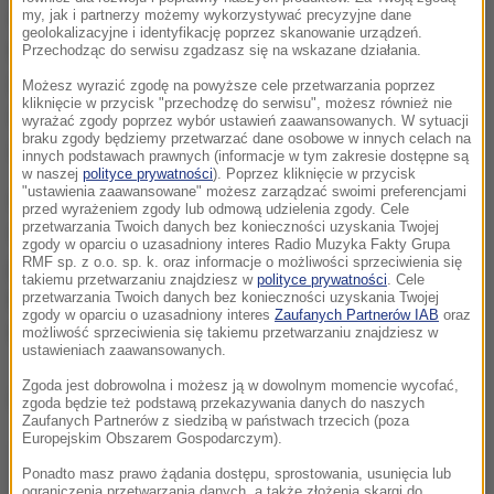
edukacji, oświaty. To jest bardzo poważny problem, z
my, jak i partnerzy możemy wykorzystywać precyzyjne dane
geolokalizacyjne i identyfikację poprzez skanowanie urządzeń.
którym rząd nie radził sobie przez ostatnie lata, ale
Przechodząc do serwisu zgadzasz się na wskazane działania.
(świadczy o tym) także ten czas ostatnich godzin czy
Możesz wyrazić zgodę na powyższe cele przetwarzania poprzez
kliknięcie w przycisk "przechodzę do serwisu", możesz również nie
dni, kiedy pozorowano negocjacje, nie próbując
wyrażać zgody poprzez wybór ustawień zaawansowanych. W sytuacji
braku zgody będziemy przetwarzać dane osobowe w innych celach na
znaleźć dobrego finału
- mówił Grzegorz Schetyna.
innych podstawach prawnych (informacje w tym zakresie dostępne są
w naszej
polityce prywatności
). Poprzez kliknięcie w przycisk
"ustawienia zaawansowane" możesz zarządzać swoimi preferencjami
Chcę zwrócić się do Jarosława Kaczyńskiego, żeby
przed wyrażeniem zgody lub odmową udzielenia zgody. Cele
przetwarzania Twoich danych bez konieczności uzyskania Twojej
wypowiedział się w tej sprawie, żeby powiedział,
zgody w oparciu o uzasadniony interes Radio Muzyka Fakty Grupa
jakie są następne kroki, jakie są decyzje rządu,
RMF sp. z o.o. sp. k. oraz informacje o możliwości sprzeciwienia się
takiemu przetwarzaniu znajdziesz w
polityce prywatności
. Cele
którym kieruje, i większości parlamentarnej
-
przetwarzania Twoich danych bez konieczności uzyskania Twojej
zgody w oparciu o uzasadniony interes
Zaufanych Partnerów IAB
oraz
stwierdził.
możliwość sprzeciwienia się takiemu przetwarzaniu znajdziesz w
ustawieniach zaawansowanych.
Zgoda jest dobrowolna i możesz ją w dowolnym momencie wycofać,
Dalsza część artykułu pod materiałem video:
zgoda będzie też podstawą przekazywania danych do naszych
Zaufanych Partnerów z siedzibą w państwach trzecich (poza
Europejskim Obszarem Gospodarczym).
Ponadto masz prawo żądania dostępu, sprostowania, usunięcia lub
ograniczenia przetwarzania danych, a także złożenia skargi do