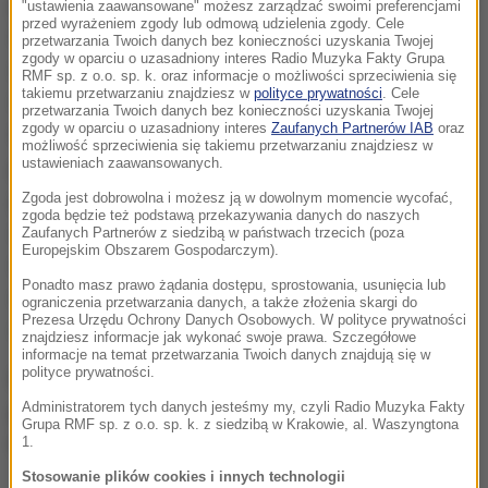
jestem na prawdę bardzo zadowolony z wyniku. Tom
"ustawienia zaawansowane" możesz zarządzać swoimi preferencjami
przed wyrażeniem zgody lub odmową udzielenia zgody. Cele
Kristensson i Andreas Johansson byli od nas szybsi,
przetwarzania Twoich danych bez konieczności uzyskania Twojej
zgody w oparciu o uzasadniony interes Radio Muzyka Fakty Grupa
ale wiemy co poprawić i będziemy na tym pracować.
RMF sp. z o.o. sp. k. oraz informacje o możliwości sprzeciwienia się
takiemu przetwarzaniu znajdziesz w
polityce prywatności
. Cele
Co najważniejsze jechało mi się świetnie i mieliśmy z
przetwarzania Twoich danych bez konieczności uzyskania Twojej
zgody w oparciu o uzasadniony interes
Zaufanych Partnerów IAB
oraz
Kubą super feeling w aucie. Przywieźliśmy cenne
możliwość sprzeciwienia się takiemu przetwarzaniu znajdziesz w
punkty z Podlasia i dalej prowadzimy w klasyfikacji
ustawieniach zaawansowanych.
generalnej mistrzostw. Można tez powiedzieć, że
Zgoda jest dobrowolna i możesz ją w dowolnym momencie wycofać,
zgoda będzie też podstawą przekazywania danych do naszych
deszczowa pogoda nam jednak sprzyjała bo de facto
Zaufanych Partnerów z siedzibą w państwach trzecich (poza
Europejskim Obszarem Gospodarczym).
nie odkurzyliśmy trasy, a z przejazdu na przejazd
Ponadto masz prawo żądania dostępu, sprostowania, usunięcia lub
robiły się coraz cięższe, momentami przeprawowe
ograniczenia przetwarzania danych, a także złożenia skargi do
Prezesa Urzędu Ochrony Danych Osobowych. W polityce prywatności
warunki
- mówił na mecie Wróblewski.
znajdziesz informacje jak wykonać swoje prawa. Szczegółowe
informacje na temat przetwarzania Twoich danych znajdują się w
polityce prywatności.
Po drugiej rundzie RSMP Kacper i Kuba nadal
Administratorem tych danych jesteśmy my, czyli Radio Muzyka Fakty
prowadzą w klasyfikacji generalnej mistrzostw
Grupa RMF sp. z o.o. sp. k. z siedzibą w Krakowie, al. Waszyngtona
Polski.
1.
Stosowanie plików cookies i innych technologii