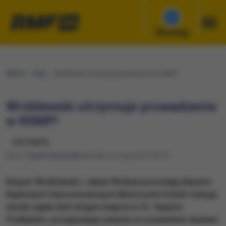
Słuchaj
RMF24
Fakty
Wróblewski utrzymuje prowadzenie w RSMP!
Wróblewski utrzymuje prowadzenie
w RSMP!
udostępnij
Autor:
Paweł Pawłowski
Niedziela, 22 maja 2022 (18:17)
Kacper Wróblewski i Jakub Wróbel pozostają liderami
Rajdowych Samochodowych Mistrzostw Polski! Załoga
skody zajęła dziś drugie miejsce w 41. Rajdzie
Podlaskim, przegrywając jedynie ze szwedzkim duetem