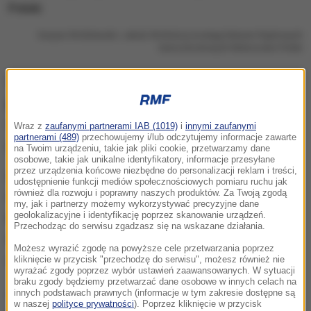
Kacper Wróblewski i Jakub Wróbel pozostają liderami Rajdowych
Samochodowych Mistrzostw Polski
Wróblewski i Wróbel jadący Skodą Fabia Rally2 Evo
przegrali jedynie ze Szwedami
, którzy po
dziewięciu odcinkach specjalnych rajdu mieli nieco
Wraz z
zaufanymi partnerami IAB (1019)
i
innymi zaufanymi
partnerami (489)
przechowujemy i/lub odczytujemy informacje zawarte
ponad 50 sekund przewagi nad polską załogą.
na Twoim urządzeniu, takie jak pliki cookie, przetwarzamy dane
osobowe, takie jak unikalne identyfikatory, informacje przesyłane
przez urządzenia końcowe niezbędne do personalizacji reklam i treści,
Duet, mający w tym roku na swoim aucie logo RMF
udostępnienie funkcji mediów społecznościowych pomiaru ruchu jak
również dla rozwoju i poprawny naszych produktów. Za Twoją zgodą
FM, dobrze prezentował się od samego początku.
my, jak i partnerzy możemy wykorzystywać precyzyjne dane
geolokalizacyjne i identyfikację poprzez skanowanie urządzeń.
Panowie wygrali pierwszy odcinek specjalny
.
Przechodząc do serwisu zgadzasz się na wskazane działania.
Później notowali czasy w pierwszej trójce, oprócz
Możesz wyrazić zgodę na powyższe cele przetwarzania poprzez
drugiego i trzeciego odcinka imprezy.
kliknięcie w przycisk "przechodzę do serwisu", możesz również nie
wyrażać zgody poprzez wybór ustawień zaawansowanych. W sytuacji
braku zgody będziemy przetwarzać dane osobowe w innych celach na
Z uwagi na niewielkie doświadczenie na szutrze
innych podstawach prawnych (informacje w tym zakresie dostępne są
w naszej
polityce prywatności
). Poprzez kliknięcie w przycisk