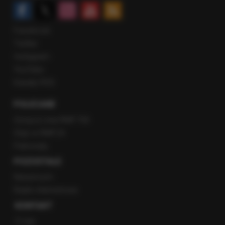
Facebook
Twitter
Instagram
YouTube
Kanały RSS
POLECANE
Gorąca Linia RMF FM
Staż w RMF24
Patronaty
POZOSTAŁE
Newsroom
Radio internetowe
KONTAKT
O nas