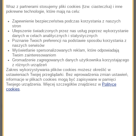
Dalsza część artykułu pod materiałem video:
Wraz z partnerami stosujemy pliki cookies (tzw. ciasteczka) i inne
pokrewne technologie, które mają na celu:
Zapewnienie bezpieczeństwa podczas korzystania z naszych
stron
Ulepszenie świadczonych przez nas usług poprzez wykorzystanie
danych w celach analitycznych i statystycznych
Poznanie Twoich preferencji na podstawie sposobu korzystania z
naszych serwisów
Wyświetlanie spersonalizowanych reklam, które odpowiadają
Twoim zainteresowaniom
Gromadzenie zagregowanych danych użytkownika korzystającego
z różnych urządzeń
Zakres wykorzystywania plików cookies możesz określić w
ustawieniach Twojej przeglądarki. Bez wprowadzenia zmian ustawień,
informacje w plikach cookies mogą być zapisywane w pamięci
Twojego urządzenia. Więcej szczegółów znajdziesz w
Polityce
cookies
.
Punkty za Power Stage w 41. Rajd Podlaski
zgarnęły załogi:
Kristensson/Johansson - 5 pkt