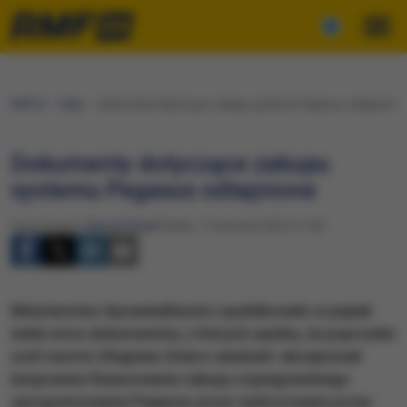
RMF24
Fakty
Dokumenty dotyczące zakupu systemu Pegasus odtajnione
Dokumenty dotyczące zakupu
systemu Pegasus odtajnione
Opracowanie:
Maciej Filipek
Piątek, 11 kwietnia 2025 (11:42)
Ministerstwo Sprawiedliwości opublikowało w piątek
wiele stron dokumentów, z których wynika, że poprzedni
szef resortu Zbigniew Ziobro wiedział i akceptował
bezprawne finansowanie zakupu szpiegowskiego
oprogramowania Pegasus przez nadzorowany przez