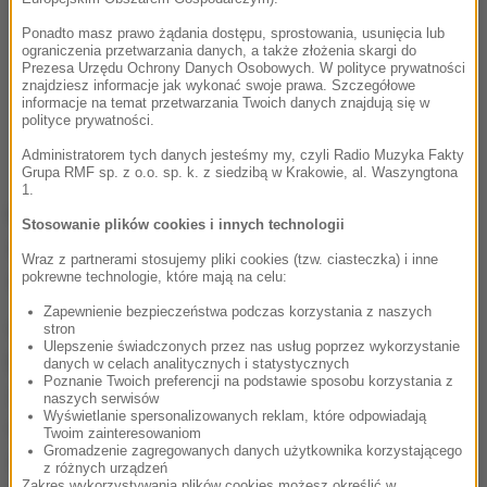
Ponadto masz prawo żądania dostępu, sprostowania, usunięcia lub
ograniczenia przetwarzania danych, a także złożenia skargi do
Prezesa Urzędu Ochrony Danych Osobowych. W polityce prywatności
znajdziesz informacje jak wykonać swoje prawa. Szczegółowe
informacje na temat przetwarzania Twoich danych znajdują się w
polityce prywatności.
Administratorem tych danych jesteśmy my, czyli Radio Muzyka Fakty
Grupa RMF sp. z o.o. sp. k. z siedzibą w Krakowie, al. Waszyngtona
1.
Materiały opublikowane przez resort
Stosowanie plików cookies i innych technologii
sprawiedliwości to pełna dokumentacja sprawy
Wraz z partnerami stosujemy pliki cookies (tzw. ciasteczka) i inne
zawierająca też samą umowę o zakupie Pegasusa.
pokrewne technologie, które mają na celu:
Zapewnienie bezpieczeństwa podczas korzystania z naszych
W korespondencji kluczowe jest pismo szefa CBA
stron
Ulepszenie świadczonych przez nas usług poprzez wykorzystanie
Ernesta Bejdy, zwracającego się do Zbigniewa
danych w celach analitycznych i statystycznych
Poznanie Twoich preferencji na podstawie sposobu korzystania z
Ziobry o sfinansowanie zakupu i podpis Ziobry na
naszych serwisów
Wyświetlanie spersonalizowanych reklam, które odpowiadają
wyrażeniu na to zgody, i przekazaniu sprawy do
Twoim zainteresowaniom
Gromadzenie zagregowanych danych użytkownika korzystającego
zrealizowania przez zlecającego później bezprawny
z różnych urządzeń
Zakres wykorzystywania plików cookies możesz określić w