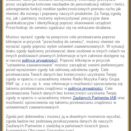
Woś
przez urządzenia końcowe niezbędne do personalizacji reklam i treści,
udostępnienie funkcji mediów społecznościowych pomiaru ruchu jak
Do transakcji doszło w 2017 r.
również dla rozwoju i poprawny naszych produktów. Za Twoją zgodą
my, jak i partnerzy możemy wykorzystywać precyzyjne dane
geolokalizacyjne i identyfikację poprzez skanowanie urządzeń.
Przechodząc do serwisu zgadzasz się na wskazane działania.
ZOBACZ RÓWNIEŻ:
Możesz wyrazić zgodę na powyższe cele przetwarzania poprzez
kliknięcie w przycisk "przechodzę do serwisu", możesz również nie
Komisja ds. Pegasusa w labiryncie niepowodzeń.
wyrażać zgody poprzez wybór ustawień zaawansowanych. W sytuacji
braku zgody będziemy przetwarzać dane osobowe w innych celach na
Czy znajdzie wyjście?
innych podstawach prawnych (informacje w tym zakresie dostępne są
w naszej
polityce prywatności
). Poprzez kliknięcie w przycisk
Wiadomo, co zrobi komisja ds. Pegasusa ws.
"ustawienia zaawansowane" możesz zarządzać swoimi preferencjami
przed wyrażeniem zgody lub odmową udzielenia zgody. Cele
Zbigniewa Ziobry
przetwarzania Twoich danych bez konieczności uzyskania Twojej
zgody w oparciu o uzasadniony interes Radio Muzyka Fakty Grupa
CBA ma nowego szefa. Nominacja wręczona
RMF sp. z o.o. sp. k. oraz informacje o możliwości sprzeciwienia się
takiemu przetwarzaniu znajdziesz w
polityce prywatności
. Cele
przetwarzania Twoich danych bez konieczności uzyskania Twojej
zgody w oparciu o uzasadniony interes
Zaufanych Partnerów IAB
oraz
Dalsza część artykułu pod materiałem video:
możliwość sprzeciwienia się takiemu przetwarzaniu znajdziesz w
ustawieniach zaawansowanych.
Zgoda jest dobrowolna i możesz ją w dowolnym momencie wycofać,
zgoda będzie też podstawą przekazywania danych do naszych
Zaufanych Partnerów z siedzibą w państwach trzecich (poza
Europejskim Obszarem Gospodarczym).