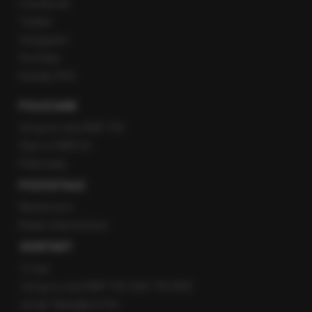
Facebook
Twitter
Instagram
YouTube
Kanały RSS
POLECANE
Gorąca Linia RMF FM
Staż w RMF24
Patronaty
POZOSTAŁE
Newsroom
Radio internetowe
KONTAKT
O nas
Gorąca Linia RMF FM: 600 700 800
email: fakty@rmf.fm