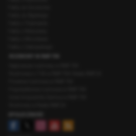
Fakty ze Szczecina
Fakty ze Śląskiego
Fakty z Trójmiasta
Fakty z Warszawy
Fakty z Wrocławia
Fakty z Zakopanego
ROZMOWY W RMF FM
Najnowsze rozmowy w RMF FM
Rozmowa o 7:00 w RMF FM i Radiu RMF24
Poranna rozmowa w RMF FM
Popołudniowa rozmowa w RMF FM
Gość Krzysztofa Ziemca w RMF FM
Rozmowy w Radiu RMF24
SPOŁECZNOŚĆ