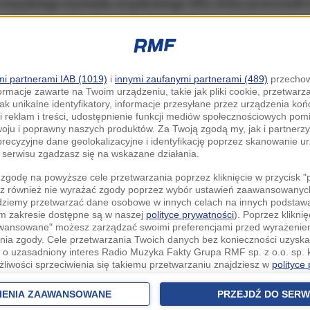
a rosyjskiego wywiadu wojskowego GRU, który przeszedł 
ys w relacjach Wielkiej Brytanii z Rosją od zakończenia
i partnerami IAB (1019)
i
innymi zaufanymi partnerami (489)
przechow
ormacje zawarte na Twoim urządzeniu, takie jak pliki cookie, przetwar
jak unikalne identyfikatory, informacje przesyłane przez urządzenia k
i reklam i treści, udostępnienie funkcji mediów społecznościowych pom
woju i poprawny naszych produktów. Za Twoją zgodą my, jak i partner
recyzyjne dane geolokalizacyjne i identyfikację poprzez skanowanie u
serwisu zgadzasz się na wskazane działania.
zgodę na powyższe cele przetwarzania poprzez kliknięcie w przycisk 
z również nie wyrażać zgody poprzez wybór ustawień zaawansowanych
chcesz widzieć więcej artykułów od RMF24?
dodaj w 
dziemy przetwarzać dane osobowe w innych celach na innych podsta
ym zakresie dostępne są w naszej
polityce prywatności
). Poprzez kliknię
awansowane" możesz zarządzać swoimi preferencjami przed wyrażenie
ia zgody. Cele przetwarzania Twoich danych bez konieczności uzyska
 o uzasadniony interes Radio Muzyka Fakty Grupa RMF sp. z o.o. sp. k
żliwości sprzeciwienia się takiemu przetwarzaniu znajdziesz w
polityce
nia Twoich danych bez konieczności uzyskania Twojej zgody w oparci
ch Partnerów IAB
oraz możliwość sprzeciwienia się takiemu przetwarza
IENIA ZAAWANSOWANE
PRZEJDŹ DO SERW
aawansowanych.