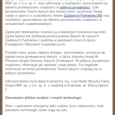
RMF sp. z o.o. sp. k. oraz informacje o możliwości sprzeciwienia się
takiemu przetwarzaniu znajdziesz w
polityce prywatności
. Cele
przetwarzania Twoich danych bez konieczności uzyskania Twojej
zgody w oparciu o uzasadniony interes
Zaufanych Partnerów IAB
oraz
możliwość sprzeciwienia się takiemu przetwarzaniu znajdziesz w
ustawieniach zaawansowanych.
Zgoda jest dobrowolna i możesz ją w dowolnym momencie wycofać,
zgoda będzie też podstawą przekazywania danych do naszych
Zaufanych Partnerów z siedzibą w państwach trzecich (poza
Europejskim Obszarem Gospodarczym).
Ponadto masz prawo żądania dostępu, sprostowania, usunięcia lub
ograniczenia przetwarzania danych, a także złożenia skargi do
Prezesa Urzędu Ochrony Danych Osobowych. W polityce prywatności
znajdziesz informacje jak wykonać swoje prawa. Szczegółowe
informacje na temat przetwarzania Twoich danych znajdują się w
polityce prywatności.
Administratorem tych danych jesteśmy my, czyli Radio Muzyka Fakty
Grupa RMF sp. z o.o. sp. k. z siedzibą w Krakowie, al. Waszyngtona
1.
Stosowanie plików cookies i innych technologii
Wraz z partnerami stosujemy pliki cookies (tzw. ciasteczka) i inne
pokrewne technologie, które mają na celu: