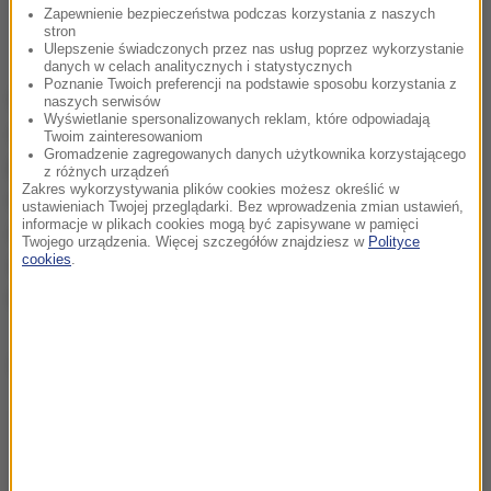
Zapewnienie bezpieczeństwa podczas korzystania z naszych
stron
Ulepszenie świadczonych przez nas usług poprzez wykorzystanie
danych w celach analitycznych i statystycznych
Poznanie Twoich preferencji na podstawie sposobu korzystania z
Wczoraj podczas meczu z Senegalem biało-
naszych serwisów
Wyświetlanie spersonalizowanych reklam, które odpowiadają
czerwoni pokazali się z fatalnej strony. Zupełnie nie
Twoim zainteresowaniom
Gromadzenie zagregowanych danych użytkownika korzystającego
przypominali drużyny, która zachwycała w
z różnych urządzeń
Zakres wykorzystywania plików cookies możesz określić w
eliminacjach do MŚ. Polacy przegrali na własne
ustawieniach Twojej przeglądarki. Bez wprowadzenia zmian ustawień,
informacje w plikach cookies mogą być zapisywane w pamięci
życzenie 1:2. Nic dziwnego, że oglądający to
Twojego urządzenia. Więcej szczegółów znajdziesz w
Polityce
cookies
.
spotkanie kibice nie kryli rozczarowania. Powrót na
mundial po 12 latach rozbudził oczekiwania fanów.
Dalsza część artykułu pod materiałem video: