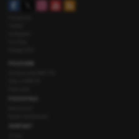
Facebook
Twitter
Instagram
YouTube
Kanały RSS
POLECANE
Gorąca Linia RMF FM
Staż w RMF24
Patronaty
POZOSTAŁE
Newsroom
Radio internetowe
KONTAKT
O nas