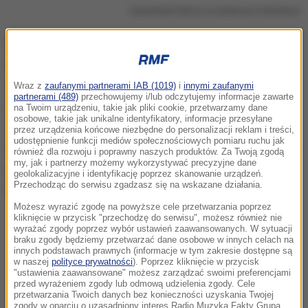
Zawiedzeni kibice na stadionie w Moskwie
W Lublinie, w strefie kibica przed stadionem Arena
fotoreporterowi Maciejowi Kaczanowskiemu udało
się uchwycić piękny obrazek. Na zdjęciu, które
Wraz z
zaufanymi partnerami IAB (1019)
i
innymi zaufanymi
partnerami (489)
przechowujemy i/lub odczytujemy informacje zawarte
obiegło media i podbija serca internautów, widać
na Twoim urządzeniu, takie jak pliki cookie, przetwarzamy dane
osobowe, takie jak unikalne identyfikatory, informacje przesyłane
samotną fankę Senegalu w tłumie Polaków. To
przez urządzenia końcowe niezbędne do personalizacji reklam i treści,
udostępnienie funkcji mediów społecznościowych pomiaru ruchu jak
studentka Zendaya Sithole z Zimbabwe. Jako jedyna
również dla rozwoju i poprawny naszych produktów. Za Twoją zgodą
my, jak i partnerzy możemy wykorzystywać precyzyjne dane
uśmiecha się w tłumie ubranych w narodowe barwy
geolokalizacyjne i identyfikację poprzez skanowanie urządzeń.
Przechodząc do serwisu zgadzasz się na wskazane działania.
tłumu polskich markotnych kibiców.
Możesz wyrazić zgodę na powyższe cele przetwarzania poprzez
kliknięcie w przycisk "przechodzę do serwisu", możesz również nie
wyrażać zgody poprzez wybór ustawień zaawansowanych. W sytuacji
braku zgody będziemy przetwarzać dane osobowe w innych celach na
innych podstawach prawnych (informacje w tym zakresie dostępne są
w naszej
polityce prywatności
). Poprzez kliknięcie w przycisk
"ustawienia zaawansowane" możesz zarządzać swoimi preferencjami
przed wyrażeniem zgody lub odmową udzielenia zgody. Cele
przetwarzania Twoich danych bez konieczności uzyskania Twojej
zgody w oparciu o uzasadniony interes Radio Muzyka Fakty Grupa