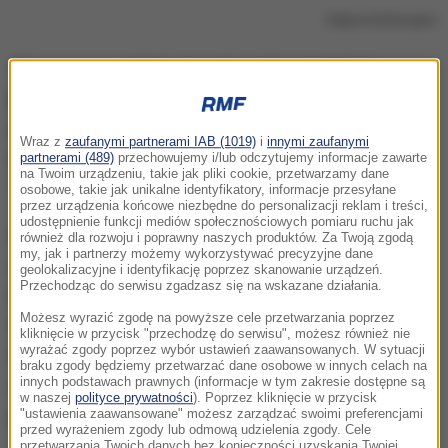
Zdjęcie ilustracyjne
"Toczący się od kilku tygodni
spór w praktyce
blokuje możliwość ściągnięcia do kraju personelu
medycznego np. z Ukrainy.
I to w momencie, kiedy
Wraz z
zaufanymi partnerami IAB (1019)
i
innymi zaufanymi
każde lekarskie ręce są na wagę złota" - podkreśla
partnerami (489)
przechowujemy i/lub odczytujemy informacje zawarte
na Twoim urządzeniu, takie jak pliki cookie, przetwarzamy dane
"DGP".
osobowe, takie jak unikalne identyfikatory, informacje przesyłane
przez urządzenia końcowe niezbędne do personalizacji reklam i treści,
udostępnienie funkcji mediów społecznościowych pomiaru ruchu jak
Przypomina, że pod koniec 2020 roku - by ułatwić
również dla rozwoju i poprawny naszych produktów. Za Twoją zgodą
my, jak i partnerzy możemy wykorzystywać precyzyjne dane
zatrudnianie obcokrajowców - przyjęto przepisy,
geolokalizacyjne i identyfikację poprzez skanowanie urządzeń.
Przechodząc do serwisu zgadzasz się na wskazane działania.
które otwierają dla nich
tzw. szybką ścieżkę.
By
Możesz wyrazić zgodę na powyższe cele przetwarzania poprzez
lekarz spoza Unii Europejskiej mógł zacząć pracę w
kliknięcie w przycisk "przechodzę do serwisu", możesz również nie
wyrażać zgody poprzez wybór ustawień zaawansowanych. W sytuacji
Polsce, decyzję musi wydać minister zdrowia, zaś
braku zgody będziemy przetwarzać dane osobowe w innych celach na
okręgowa rada lekarska ma siedem dni, by na tej
innych podstawach prawnych (informacje w tym zakresie dostępne są
w naszej
polityce prywatności
). Poprzez kliknięcie w przycisk
podstawie potwierdzić prawo wykonywania zawodu
"ustawienia zaawansowane" możesz zarządzać swoimi preferencjami
przed wyrażeniem zgody lub odmową udzielenia zgody. Cele
- jeśli odmówi, informuje o tym ministra, "wskazując
przetwarzania Twoich danych bez konieczności uzyskania Twojej