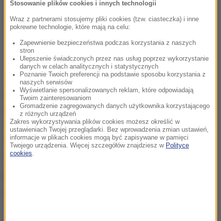
Stosowanie plików cookies i innych technologii
Wraz z partnerami stosujemy pliki cookies (tzw. ciasteczka) i inne
pokrewne technologie, które mają na celu:
Zapewnienie bezpieczeństwa podczas korzystania z naszych
stron
Ulepszenie świadczonych przez nas usług poprzez wykorzystanie
danych w celach analitycznych i statystycznych
Poznanie Twoich preferencji na podstawie sposobu korzystania z
naszych serwisów
Wyświetlanie spersonalizowanych reklam, które odpowiadają
W samym Białymstoku dawców zgłosiło się
Twoim zainteresowaniom
Gromadzenie zagregowanych danych użytkownika korzystającego
dokładnie 41. To dwa razy więcej niż tydzień
z różnych urządzeń
Zakres wykorzystywania plików cookies możesz określić w
wcześniej. 41 "donacji osocza" w sumie przekłada
ustawieniach Twojej przeglądarki. Bez wprowadzenia zmian ustawień,
informacje w plikach cookies mogą być zapisywane w pamięci
się na 120 dawek, co w tym regionie jest absolutnym
Twojego urządzenia. Więcej szczegółów znajdziesz w
Polityce
rekordem od początku pandemii.
cookies
.
Niestety przez tydzień, w skali kraju, przebyło także
chorych na koronawirusa. Apele do ozdrowieńców
są więc aktualne, a ich osocze, potrzebne jest