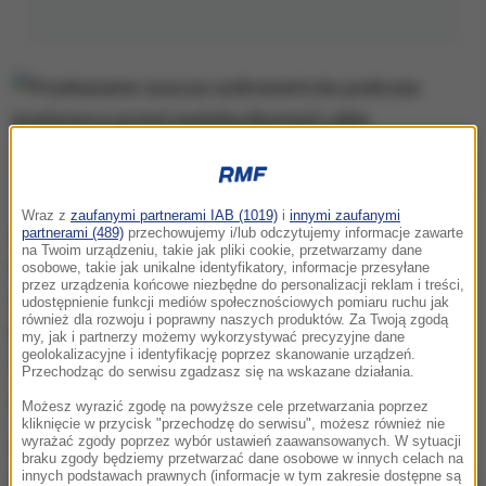
Przekazanie osocza ozdrowieńców podczas konferencji przed siedzibą
Biomed Lublin
Wraz z
zaufanymi partnerami IAB (1019)
i
innymi zaufanymi
W zeszłym tygodniu do białostockiego centrum
partnerami (489)
przechowujemy i/lub odczytujemy informacje zawarte
na Twoim urządzeniu, takie jak pliki cookie, przetwarzamy dane
trafiło ponad 200 próbek osocza pobranego od
osobowe, takie jak unikalne identyfikatory, informacje przesyłane
przez urządzenia końcowe niezbędne do personalizacji reklam i treści,
ozdrowieńców z całego niemal kraju. W poprzednim
udostępnienie funkcji mediów społecznościowych pomiaru ruchu jak
również dla rozwoju i poprawny naszych produktów. Za Twoją zgodą
było ich 170 a tydzień wcześniej tylko 100. Dziś po
my, jak i partnerzy możemy wykorzystywać precyzyjne dane
geolokalizacyjne i identyfikację poprzez skanowanie urządzeń.
raz pierwszy pracownicy centrum mówią o
Przechodząc do serwisu zgadzasz się na wskazane działania.
zdecydowanym wzroście.
Możesz wyrazić zgodę na powyższe cele przetwarzania poprzez
kliknięcie w przycisk "przechodzę do serwisu", możesz również nie
wyrażać zgody poprzez wybór ustawień zaawansowanych. W sytuacji
Najwięcej próbek pochodziło z Białegostoku, dalej z
braku zgody będziemy przetwarzać dane osobowe w innych celach na
innych podstawach prawnych (informacje w tym zakresie dostępne są
Warszawy, Katowic i Raciborza. Nie wszędzie jednak