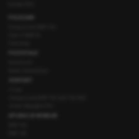
Kanały RSS
POLECANE
Gorąca Linia RMF FM
Staż w RMF24
Patronaty
POZOSTAŁE
Newsroom
Radio internetowe
KONTAKT
O nas
Gorąca Linia RMF FM: 600 700 800
email: fakty@rmf.fm
APLIKACJE MOBILNE
RMF FM
RMF ON