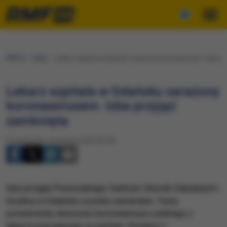
RMF24
Fakty
Lekarz szpitala w Gdańsku zarażony koronawirusem. Izba prz
Lekarz szpitala w Gdańsku zarażony
koronawirusem. Izba przyjęć
zamknięta
Poniedziałek, 6 kwietnia 2020 (09:48)
Izba przyjęć Pomorskiego Centrum Chorób Zakaźnych i
Gruźlicy w Gdańsku została zamknięta. Testy
potwierdziły obecność koronawirusa u jednego z
lekarzy pracującego w szpitalu. Pacjenci z