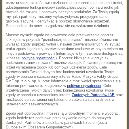
przez urządzenia końcowe niezbędne do personalizacji reklam i treści,
udostępnienie funkcji mediów społecznościowych pomiaru ruchu jak
Pomorskie Centrum Chorób Zakaźnych i Gruźlicy
również dla rozwoju i poprawny naszych produktów. Za Twoją zgodą
my, jak i partnerzy możemy wykorzystywać precyzyjne dane
W niedzielę wieczorem, z powodu dodatniego wyniku
geolokalizacyjne i identyfikację poprzez skanowanie urządzeń.
Przechodząc do serwisu zgadzasz się na wskazane działania.
SARS-CoV-2 u jednego z lekarzy Pomorskiego
Możesz wyrazić zgodę na powyższe cele przetwarzania poprzez
Centrum Chorób Zakaźnych i Gruźlicy w Gdańsku,
kliknięcie w przycisk "przechodzę do serwisu", możesz również nie
wyrażać zgody poprzez wybór ustawień zaawansowanych. W sytuacji
podjęto decyzję o zamknięciu Izby Przyjęć i
braku zgody będziemy przetwarzać dane osobowe w innych celach na
innych podstawach prawnych (informacje w tym zakresie dostępne są
wstrzymaniu przyjmowania pacjentów z
w naszej
polityce prywatności
). Poprzez kliknięcie w przycisk
"ustawienia zaawansowane" możesz zarządzać swoimi preferencjami
podejrzeniem zakażenia koronawirusem
-
przed wyrażeniem zgody lub odmową udzielenia zgody. Cele
przetwarzania Twoich danych bez konieczności uzyskania Twojej
przekazała rzeczniczka Szpitali Pomorskich
zgody w oparciu o uzasadniony interes Radio Muzyka Fakty Grupa
RMF sp. z o.o. sp. k. oraz informacje o możliwości sprzeciwienia się
Małgorzata Pisarewicz.
takiemu przetwarzaniu znajdziesz w
polityce prywatności
. Cele
przetwarzania Twoich danych bez konieczności uzyskania Twojej
Zaznaczyła, że w tej chwili
są sprawdzane osoby,
zgody w oparciu o uzasadniony interes
Zaufanych Partnerów IAB
oraz
możliwość sprzeciwienia się takiemu przetwarzaniu znajdziesz w
które miały kontakt z zakażonym pracownikiem
ustawieniach zaawansowanych.
szpital
a. Wszystkie zostaną poddane testom na
Zgoda jest dobrowolna i możesz ją w dowolnym momencie wycofać,
zgoda będzie też podstawą przekazywania danych do naszych
obecność koronawirusa.
Zaufanych Partnerów z siedzibą w państwach trzecich (poza
Europejskim Obszarem Gospodarczym).