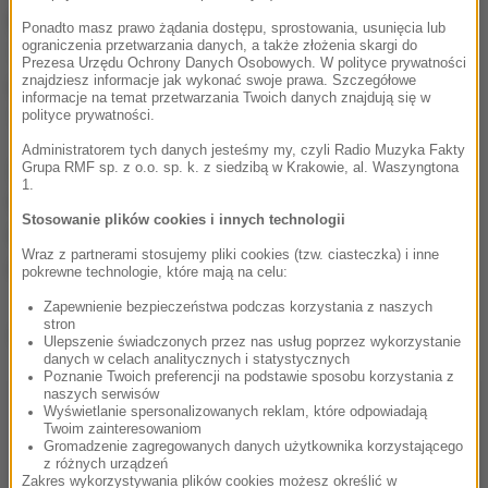
Pacjenci z podejrzeniem COVID-19 są kierowani do
Ponadto masz prawo żądania dostępu, sprostowania, usunięcia lub
ograniczenia przetwarzania danych, a także złożenia skargi do
7. Szpitala Marynarki Wojennej w Gdańsku oraz
Prezesa Urzędu Ochrony Danych Osobowych. W polityce prywatności
znajdziesz informacje jak wykonać swoje prawa. Szczegółowe
Uniwersyteckiego Centrum Medycyny Morskiej i
informacje na temat przetwarzania Twoich danych znajdują się w
polityce prywatności.
Tropikalnej w Gdyni.
Administratorem tych danych jesteśmy my, czyli Radio Muzyka Fakty
Z oficjalnych danych podawanych przez
Grupa RMF sp. z o.o. sp. k. z siedzibą w Krakowie, al. Waszyngtona
1.
Wojewódzką Stację Sanitarno-Epidemiologiczną w
Stosowanie plików cookies i innych technologii
Gdańsku wynika, że wśród 117 osób zakażonych w
Wraz z partnerami stosujemy pliki cookies (tzw. ciasteczka) i inne
regionie jest 24 pracowników służby zdrowia.
pokrewne technologie, które mają na celu:
Zapewnienie bezpieczeństwa podczas korzystania z naszych
stron
Dalsza część artykułu pod materiałem video:
Ulepszenie świadczonych przez nas usług poprzez wykorzystanie
danych w celach analitycznych i statystycznych
Poznanie Twoich preferencji na podstawie sposobu korzystania z
naszych serwisów
Wyświetlanie spersonalizowanych reklam, które odpowiadają
Twoim zainteresowaniom
Gromadzenie zagregowanych danych użytkownika korzystającego
z różnych urządzeń
Zakres wykorzystywania plików cookies możesz określić w