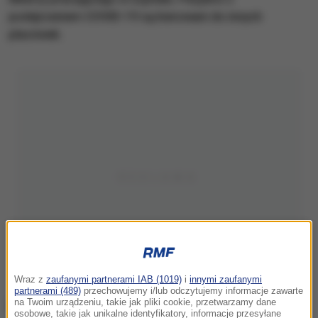
podejrzeniem COVID-19 są kierowani do innych
placówek.
Wraz z
zaufanymi partnerami IAB (1019)
i
innymi zaufanymi
partnerami (489)
przechowujemy i/lub odczytujemy informacje zawarte
na Twoim urządzeniu, takie jak pliki cookie, przetwarzamy dane
osobowe, takie jak unikalne identyfikatory, informacje przesyłane