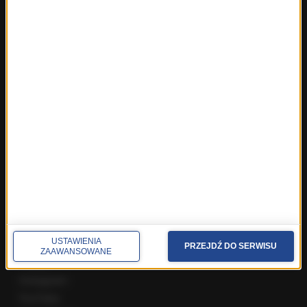
Fakty z Warszawy
Fakty z Wrocławia
Fakty z Zakopanego
ROZMOWY W RMF FM
Najnowsze rozmowy w RMF FM
Rozmowa o 7:00 w RMF FM i Radiu RMF24
Poranna rozmowa w RMF FM
Popołudniowa rozmowa w RMF FM
Gość Krzysztofa Ziemca w RMF FM
Rozmowy w Radiu RMF24
SPOŁECZNOŚĆ
USTAWIENIA
Facebook
PRZEJDŹ DO SERWISU
ZAAWANSOWANE
Twitter
Instagram
YouTube