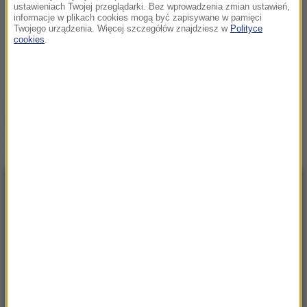
ustawieniach Twojej przeglądarki. Bez wprowadzenia zmian ustawień,
informacje w plikach cookies mogą być zapisywane w pamięci
Twojego urządzenia. Więcej szczegółów znajdziesz w
Polityce
cookies
.
Źródło: PAP
Gdańsk
koronawirus
szpitale
Tagi:
NAJNOWSZE
23:57
Były żołnierz USA przechodzi piekło w Rosji.
Waszyngton naciska na Moskwę
23:18
„To był dobry dzień”. Iga Świątek awansowała