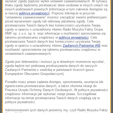
lubelskiego (9), opolskiego (8), dolnośląskiego (3)
wyrażać zgody poprzez wybór ustawień zaawansowanych. W sytuacji
braku zgody będziemy przetwarzać dane osobowe w innych celach na
i warmińsko-mazurskiego (2).
innych podstawach prawnych (informacje w tym zakresie dostępne są
w naszej
polityce prywatności
). Poprzez kliknięcie w przycisk
"ustawienia zaawansowane" możesz zarządzać swoimi preferencjami
Jednocześnie resort poinformował o śmierci
przed wyrażeniem zgody lub odmową udzielenia zgody. Cele
przetwarzania Twoich danych bez konieczności uzyskania Twojej
sześciu osób zakażonych koronawirusem w wieku
zgody w oparciu o uzasadniony interes Radio Muzyka Fakty Grupa
RMF sp. z o.o. sp. k. oraz informacje o możliwości sprzeciwienia się
od 37 do 90 lat.
Zgony nastąpiły w Lipsku, Tychach i
takiemu przetwarzaniu znajdziesz w
polityce prywatności
. Cele
przetwarzania Twoich danych bez konieczności uzyskania Twojej
w Raciborzu.
zgody w oparciu o uzasadniony interes
Zaufanych Partnerów IAB
oraz
możliwość sprzeciwienia się takiemu przetwarzaniu znajdziesz w
ustawieniach zaawansowanych.
Większość osób - jak przekazało MZ - miało choroby
współistniejące.
Zgoda jest dobrowolna i możesz ją w dowolnym momencie wycofać,
zgoda będzie też podstawą przekazywania danych do naszych
Zaufanych Partnerów z siedzibą w państwach trzecich (poza
Europejskim Obszarem Gospodarczym).
Dalsza część artykułu pod materiałem video:
Ponadto masz prawo żądania dostępu, sprostowania, usunięcia lub
ograniczenia przetwarzania danych, a także złożenia skargi do
Prezesa Urzędu Ochrony Danych Osobowych. W polityce prywatności
znajdziesz informacje jak wykonać swoje prawa. Szczegółowe
informacje na temat przetwarzania Twoich danych znajdują się w
polityce prywatności.
Administratorem tych danych jesteśmy my, czyli Radio Muzyka Fakty