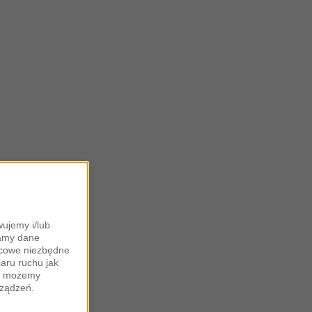
ujemy i/lub
zamy dane
ońcowe niezbędne
iaru ruchu jak
zy możemy
rządzeń.