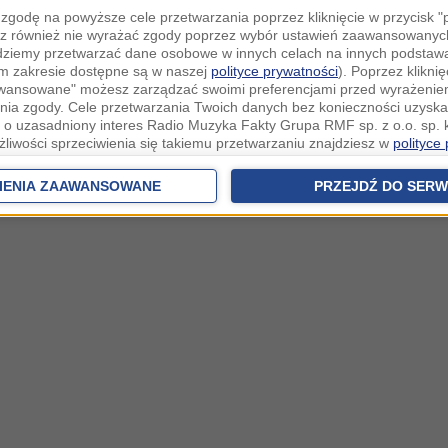
zgodę na powyższe cele przetwarzania poprzez kliknięcie w przycisk 
z również nie wyrażać zgody poprzez wybór ustawień zaawansowanych
dziemy przetwarzać dane osobowe w innych celach na innych podsta
ym zakresie dostępne są w naszej
polityce prywatności
). Poprzez kliknię
awansowane" możesz zarządzać swoimi preferencjami przed wyrażenie
ia zgody. Cele przetwarzania Twoich danych bez konieczności uzyska
 o uzasadniony interes Radio Muzyka Fakty Grupa RMF sp. z o.o. sp. k
żliwości sprzeciwienia się takiemu przetwarzaniu znajdziesz w
polityce
nia Twoich danych bez konieczności uzyskania Twojej zgody w oparci
ch Partnerów IAB
oraz możliwość sprzeciwienia się takiemu przetwarza
IENIA ZAAWANSOWANE
PRZEJDŹ DO SERW
aawansowanych.
rowolna i możesz ją w dowolnym momencie wycofać, zgoda będzie też
anych do naszych Zaufanych Partnerów z siedzibą w państwach trzec
szarem Gospodarczym).
awo żądania dostępu, sprostowania, usunięcia lub ograniczenia przet
 złożenia skargi do Prezesa Urzędu Ochrony Danych Osobowych. W pol
jdziesz informacje jak wykonać swoje prawa. Szczegółowe informacje 
woich danych znajdują się w polityce prywatności.
 tych danych jesteśmy my, czyli Radio Muzyka Fakty Grupa RMF sp. z o
owie, al. Waszyngtona 1.
ków cookies i innych technologii