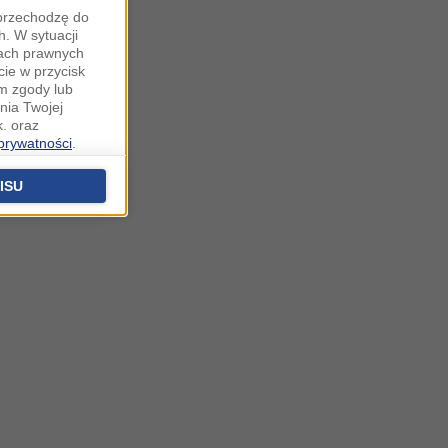
"przechodzę do
. W sytuacji
wach prawnych
cie w przycisk
m zgody lub
nia Twojej
. oraz
 prywatności
.
u o uzasadniony
niu znajdziesz w
ISU
 podstawą
ich (poza
warzania
ityce
na temat
.o. sp. k. z