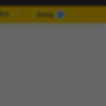
MF24
Słuchaj