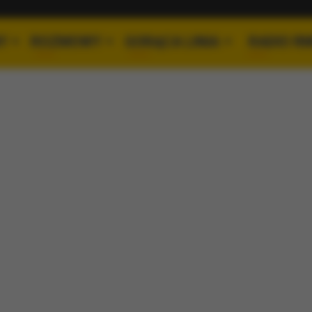
Y
ROZMOWY
GORĄCA LINIA
RADIO R