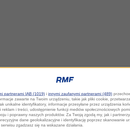
i partnerami IAB (1019)
i
innymi zaufanymi partnerami (489)
przechow
ormacje zawarte na Twoim urządzeniu, takie jak pliki cookie, przetwar
jak unikalne identyfikatory, informacje przesyłane przez urządzenia k
i reklam i treści, udostępnienie funkcji mediów społecznościowych pom
woju i poprawny naszych produktów. Za Twoją zgodą my, jak i partner
recyzyjne dane geolokalizacyjne i identyfikację poprzez skanowanie u
serwisu zgadzasz się na wskazane działania.