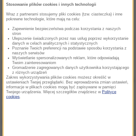
Stosowanie plików cookies i innych technologii
Wraz z partnerami stosujemy pliki cookies (tzw. ciasteczka) i inne
pokrewne technologie, które mają na celu:
Zapewnienie bezpieczeństwa podczas korzystania z naszych
stron
Co trzeba zrobić, kiedy zauważymy u
Ulepszenie świadczonych przez nas usług poprzez wykorzystanie
danych w celach analitycznych i statystycznych
siebie objawy?
Poznanie Twoich preferencji na podstawie sposobu korzystania z
naszych serwisów
Wyświetlanie spersonalizowanych reklam, które odpowiadają
Osoby, które w ciągu ostatnich 14 dni były w Chinach
Twoim zainteresowaniom
Gromadzenie zagregowanych danych użytkownika korzystającego
lub miały kontakt z osobą, która tam przebywała i
z różnych urządzeń
Zakres wykorzystywania plików cookies możesz określić w
mają objawy, takie jak
temperatura ciała powyżej 38
ustawieniach Twojej przeglądarki. Bez wprowadzenia zmian ustawień,
informacje w plikach cookies mogą być zapisywane w pamięci
stopni oraz kaszel i duszność
, powinny zgłosić się
Twojego urządzenia. Więcej szczegółów znajdziesz w
Polityce
cookies
.
do najbliższego szpitalnego oddziału chorób
zakaźnych.
Na stronie ministerstwa opublikowano we wtorek
wykaz oddziałów zakaźnych, do których pacjenci