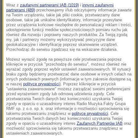
Wraz z
zaufanymi partnerami IAB (1019)
i
innymi zaufanymi
przeprowadzone testy dały również wynik ujemny.
partnerami (489)
przechowujemy i/lub odczytujemy informacje zawarte
na Twoim urządzeniu, takie jak pliki cookie, przetwarzamy dane
Zaznaczył, że w Polsce
kwarantanną domową
osobowe, takie jak unikalne identyfikatory, informacje przesyłane
przez urządzenia końcowe niezbędne do personalizacji reklam i treści,
objęto 14 osób
, w tym dwie osoby obywatelstwa
udostępnienie funkcji mediów społecznościowych pomiaru ruchu jak
również dla rozwoju i poprawny naszych produktów. Za Twoją zgodą
chińskiego, a
nadzorem epidemiologicznym
my, jak i partnerzy możemy wykorzystywać precyzyjne dane
objętych jest 1643 osoby, w tym 46 Chińczyków
.
geolokalizacyjne i identyfikację poprzez skanowanie urządzeń.
Przechodząc do serwisu zgadzasz się na wskazane działania.
Ponadto w Polsce wykonuje się testy diagnostyczne
Możesz wyrazić zgodę na powyższe cele przetwarzania poprzez
w dwóch laboratoriach.
Jedna linia jest w
kliknięcie w przycisk "przechodzę do serwisu", możesz również nie
wyrażać zgody poprzez wybór ustawień zaawansowanych. W sytuacji
Państwowym Zakładzie Higieny. Wykonała już ona
braku zgody będziemy przetwarzać dane osobowe w innych celach na
innych podstawach prawnych (informacje w tym zakresie dostępne są
125 badań. Wszystkie są ujemne. Druga działa w
w naszej
polityce prywatności
). Poprzez kliknięcie w przycisk
"ustawienia zaawansowane" możesz zarządzać swoimi preferencjami
Szpitalu Zakaźnym w Warszawie
- wyjaśnił
przed wyrażeniem zgody lub odmową udzielenia zgody. Cele
przetwarzania Twoich danych bez konieczności uzyskania Twojej
wiceminister.
zgody w oparciu o uzasadniony interes Radio Muzyka Fakty Grupa
RMF sp. z o.o. sp. k. oraz informacje o możliwości sprzeciwienia się
takiemu przetwarzaniu znajdziesz w
polityce prywatności
. Cele
Jeśli chodzi o Polaków w Chinach, to jeden obywatel
przetwarzania Twoich danych bez konieczności uzyskania Twojej
przebywa w prowincji Hubei, ale nie wyraził chęci do
zgody w oparciu o uzasadniony interes
Zaufanych Partnerów IAB
oraz
możliwość sprzeciwienia się takiemu przetwarzaniu znajdziesz w
ewakuacji. Jego stan zdrowia jest dobry.
Nie zgłasza
ustawieniach zaawansowanych.