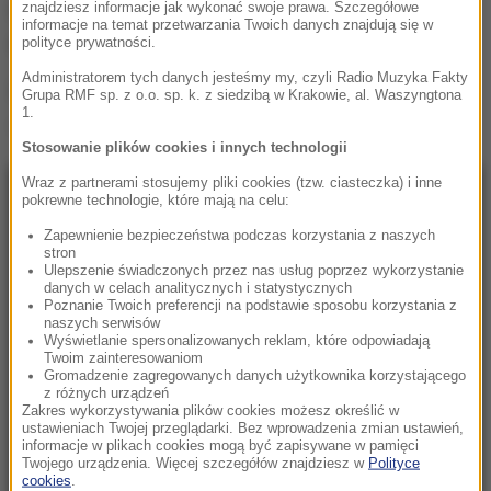
znajdziesz informacje jak wykonać swoje prawa. Szczegółowe
Oczekuje się, że wszystkie placówki wznowią
informacje na temat przetwarzania Twoich danych znajdują się w
działalność najpóźniej 20 kwietnia - informuje AFP.
polityce prywatności.
Administratorem tych danych jesteśmy my, czyli Radio Muzyka Fakty
Źródło: PAP
Grupa RMF sp. z o.o. sp. k. z siedzibą w Krakowie, al. Waszyngtona
1.
koronawirus
Dania
Tagi:
Stosowanie plików cookies i innych technologii
Wraz z partnerami stosujemy pliki cookies (tzw. ciasteczka) i inne
NAJNOWSZE
pokrewne technologie, które mają na celu:
Zapewnienie bezpieczeństwa podczas korzystania z naszych
stron
08:00
Ulepszenie świadczonych przez nas usług poprzez wykorzystanie
Prawie pół tony narkotyków. Spektakularna
danych w celach analitycznych i statystycznych
Poznanie Twoich preferencji na podstawie sposobu korzystania z
akcja służb w Szczecinie
naszych serwisów
Wyświetlanie spersonalizowanych reklam, które odpowiadają
Twoim zainteresowaniom
07:58
Gromadzenie zagregowanych danych użytkownika korzystającego
Po nieznośnych upałach czas na burze z
z różnych urządzeń
gradem. Alert RCB dla 14 województw
Zakres wykorzystywania plików cookies możesz określić w
ustawieniach Twojej przeglądarki. Bez wprowadzenia zmian ustawień,
informacje w plikach cookies mogą być zapisywane w pamięci
07:33
Twojego urządzenia. Więcej szczegółów znajdziesz w
Polityce
USA płacą fortunę za informacje. Chodzi o
cookies
.