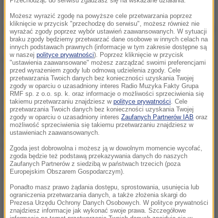
Przechodząc do serwisu zgadzasz się na wskazane działania.
szanuję ją za to, jaką jest oszczepniczką, ale to już
Możesz wyrazić zgodę na powyższe cele przetwarzania poprzez
kliknięcie w przycisk "przechodzę do serwisu", możesz również nie
nie jest czas na podziwianie kogoś, ale to jest czas na
wyrażać zgody poprzez wybór ustawień zaawansowanych. W sytuacji
braku zgody będziemy przetwarzać dane osobowe w innych celach na
walkę. W finale pokazała, że tu nie ma czasu na
innych podstawach prawnych (informacje w tym zakresie dostępne są
w naszej
polityce prywatności
). Poprzez kliknięcie w przycisk
przyjaźnie. Trzeba walczyć, więc będę tak robić
-
"ustawienia zaawansowane" możesz zarządzać swoimi preferencjami
przed wyrażeniem zgody lub odmową udzielenia zgody. Cele
zapewniła.
przetwarzania Twoich danych bez konieczności uzyskania Twojej
zgody w oparciu o uzasadniony interes Radio Muzyka Fakty Grupa
RMF sp. z o.o. sp. k. oraz informacje o możliwości sprzeciwienia się
Teraz jest jednak w niej spory żal. Była tak blisko, by
takiemu przetwarzaniu znajdziesz w
polityce prywatności
. Cele
przetwarzania Twoich danych bez konieczności uzyskania Twojej
spełnić swoje największe marzenie z dzieciństwa,
zgody w oparciu o uzasadniony interes
Zaufanych Partnerów IAB
oraz
możliwość sprzeciwienia się takiemu przetwarzaniu znajdziesz w
ale i by sprawić jedną z największych
ustawieniach zaawansowanych.
niespodzianek.
Zgoda jest dobrowolna i możesz ją w dowolnym momencie wycofać,
zgoda będzie też podstawą przekazywania danych do naszych
Zaufanych Partnerów z siedzibą w państwach trzecich (poza
Europejskim Obszarem Gospodarczym).
Dalsza część artykułu pod materiałem video:
Ponadto masz prawo żądania dostępu, sprostowania, usunięcia lub
ograniczenia przetwarzania danych, a także złożenia skargi do
Prezesa Urzędu Ochrony Danych Osobowych. W polityce prywatności
znajdziesz informacje jak wykonać swoje prawa. Szczegółowe