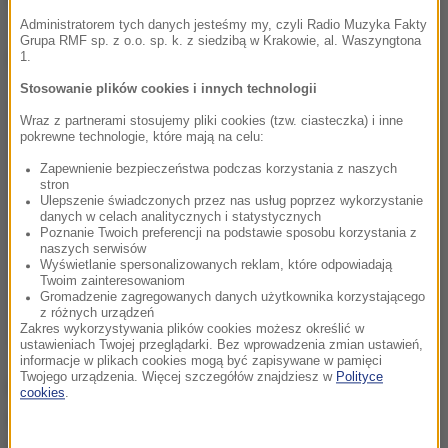
Administratorem tych danych jesteśmy my, czyli Radio Muzyka Fakty
Grupa RMF sp. z o.o. sp. k. z siedzibą w Krakowie, al. Waszyngtona
Dalsza część artykułu pod materiałem video:
1.
Stosowanie plików cookies i innych technologii
Wraz z partnerami stosujemy pliki cookies (tzw. ciasteczka) i inne
pokrewne technologie, które mają na celu:
Zapewnienie bezpieczeństwa podczas korzystania z naszych
stron
Ulepszenie świadczonych przez nas usług poprzez wykorzystanie
danych w celach analitycznych i statystycznych
Poznanie Twoich preferencji na podstawie sposobu korzystania z
naszych serwisów
Wyświetlanie spersonalizowanych reklam, które odpowiadają
Twoim zainteresowaniom
Gromadzenie zagregowanych danych użytkownika korzystającego
z różnych urządzeń
Zakres wykorzystywania plików cookies możesz określić w
ustawieniach Twojej przeglądarki. Bez wprowadzenia zmian ustawień,
informacje w plikach cookies mogą być zapisywane w pamięci
Twojego urządzenia. Więcej szczegółów znajdziesz w
Polityce
Gronkiewicz Waltz dodaje, że składając apelację nie
cookies
.
zastanawia się, czy jej decyzja ułatwia, czy utrudnia
organizację Marszu Państwowego. Jej zdanie, to