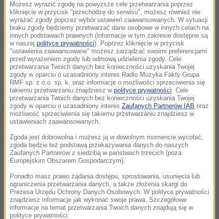
Możesz wyrazić zgodę na powyższe cele przetwarzania poprzez
zakaz, jest martwy
- powiedziała prezydent stolicy.
kliknięcie w przycisk "przechodzę do serwisu", możesz również nie
wyrażać zgody poprzez wybór ustawień zaawansowanych. W sytuacji
braku zgody będziemy przetwarzać dane osobowe w innych celach na
Nowym argumentem w odwołaniu będzie użycie
innych podstawach prawnych (informacje w tym zakresie dostępne są
w naszej
polityce prywatności
). Poprzez kliknięcie w przycisk
Żandarmerii Wojskowej. Zdaniem Hanny
"ustawienia zaawansowane" możesz zarządzać swoimi preferencjami
przed wyrażeniem zgody lub odmową udzielenia zgody. Cele
Gronkiewicz-Waltz to dowód na to, że władze
przetwarzania Twoich danych bez konieczności uzyskania Twojej
zgody w oparciu o uzasadniony interes Radio Muzyka Fakty Grupa
centralne same obawiają się o bezpieczeństwo
RMF sp. z o.o. sp. k. oraz informacje o możliwości sprzeciwienia się
takiemu przetwarzaniu znajdziesz w
polityce prywatności
. Cele
podczas marszu lub marszów - jeśli będą dwa -
przetwarzania Twoich danych bez konieczności uzyskania Twojej
prezydencki i narodowców. Mimo porozumienia
zgody w oparciu o uzasadniony interes
Zaufanych Partnerów IAB
oraz
możliwość sprzeciwienia się takiemu przetwarzaniu znajdziesz w
MSWiA ze związkami zawodowymi policjantów, nie
ustawieniach zaawansowanych.
ma gwarancji, że będzie bezpiecznie.
Zgoda jest dobrowolna i możesz ją w dowolnym momencie wycofać,
zgoda będzie też podstawą przekazywania danych do naszych
Zaufanych Partnerów z siedzibą w państwach trzecich (poza
Policjanci nie wiemy, w jakim zakresie wrócą do
Europejskim Obszarem Gospodarczym).
pracy. Administracja państwowa zdaje sobie sprawę,
Ponadto masz prawo żądania dostępu, sprostowania, usunięcia lub
ograniczenia przetwarzania danych, a także złożenia skargi do
że sytuacja była niedobra, bo nie byłoby tych
Prezesa Urzędu Ochrony Danych Osobowych. W polityce prywatności
znajdziesz informacje jak wykonać swoje prawa. Szczegółowe
dodatkowych zabezpieczeń
- mówiła prezydent
informacje na temat przetwarzania Twoich danych znajdują się w
polityce prywatności.
Warszawy.