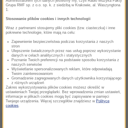
Administratorem tych danych jesteśmy my, czyli Radio Muzyka Fakty
Grupa RMF sp. z o.o. sp. k. z siedzibą w Krakowie, al. Waszyngtona
1.
Stosowanie plików cookies i innych technologii
Wraz z partnerami stosujemy pliki cookies (tzw. ciasteczka) i inne
pokrewne technologie, które mają na celu:
Piękny sen Chwalińskiej trwa
Zapewnienie bezpieczeństwa podczas korzystania z naszych
stron
Maja Chwalińska dopiero trzeci raz występuje w
Ulepszenie świadczonych przez nas usług poprzez wykorzystanie
danych w celach analitycznych i statystycznych
zasadniczej części wielkoszlemowego turnieju. W
Poznanie Twoich preferencji na podstawie sposobu korzystania z
naszych serwisów
2022 roku była w 2. rundzie Wimbledonu, a w 2025
Wyświetlanie spersonalizowanych reklam, które odpowiadają
Twoim zainteresowaniom
przegrała pierwszy mecz w Australian Open.
Gromadzenie zagregowanych danych użytkownika korzystającego
z różnych urządzeń
Zakres wykorzystywania plików cookies możesz określić w
Teraz w Paryżu radzi sobie znacznie lepiej. W 1.
ustawieniach Twojej przeglądarki. Bez wprowadzenia zmian ustawień,
rundzie w Paryżu Polka wygrała z mistrzynią
informacje w plikach cookies mogą być zapisywane w pamięci
Twojego urządzenia. Więcej szczegółów znajdziesz w
Polityce
olimpijską, Chinką
Qinwen Zheng
6:4, 6:0, następnie
cookies
.
w takim samym stosunku z rozstawioną z numerem
23. Belgijką
Elise Mertens
, a w 3. rundzie pokonała