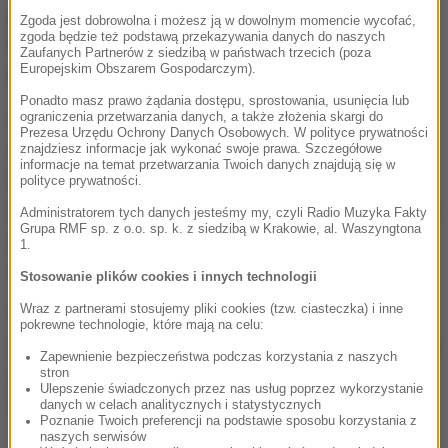
podsekretarza stanu w Ministerstwie Obrony
Zgoda jest dobrowolna i możesz ją w dowolnym momencie wycofać,
zgoda będzie też podstawą przekazywania danych do naszych
Narodowej Michała Wiśniewskiego.
Uważa on, że
Zaufanych Partnerów z siedzibą w państwach trzecich (poza
Europejskim Obszarem Gospodarczym).
rejestr powinien ułatwić pracę organom ścigania.
Ponadto masz prawo żądania dostępu, sprostowania, usunięcia lub
ograniczenia przetwarzania danych, a także złożenia skargi do
Chodzi o to, że przestępcy wykorzystują pocztę
Prezesa Urzędu Ochrony Danych Osobowych. W polityce prywatności
elektroniczną. Dostawcy nie gromadzą danych na
znajdziesz informacje jak wykonać swoje prawa. Szczegółowe
informacje na temat przetwarzania Twoich danych znajdują się w
temat logowania, więc służbom trudniej jest się z
polityce prywatności.
nimi zmagać. Zdaniem resortu przechowywanie tych
Administratorem tych danych jesteśmy my, czyli Radio Muzyka Fakty
Grupa RMF sp. z o.o. sp. k. z siedzibą w Krakowie, al. Waszyngtona
danych jest wręcz "niezbędne do sprawnego
1.
ścigania sprawców przestępstw".
Stosowanie plików cookies i innych technologii
Wraz z partnerami stosujemy pliki cookies (tzw. ciasteczka) i inne
"Podobny obowiązek mają już teraz operatorzy
pokrewne technologie, które mają na celu:
telekomunikacyjni. W ramach retencji danych muszą
Zapewnienie bezpieczeństwa podczas korzystania z naszych
stron
zbierać i przechowywać przez rok billingi czy dane o
Ulepszenie świadczonych przez nas usług poprzez wykorzystanie
lokalizacji użytkowników" - podaje "DGP".
danych w celach analitycznych i statystycznych
Poznanie Twoich preferencji na podstawie sposobu korzystania z
naszych serwisów