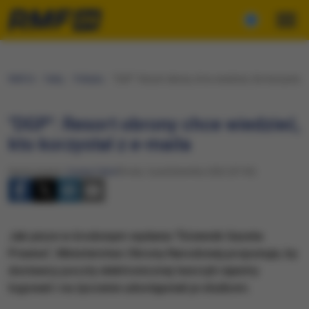
RMF24
Fakty
Polityka
"DGP": Resort obrony chce wiedzieć, kto korzystał z
"DGP": Resort obrony chce wiedzieć,
kto korzystał z e-maila
Opracowanie:
Cezary Faber
Środa, 5 października 2022 (07:30)
Jak pisze w środowym wydaniu "Dziennik Gazeta
Prawna", Ministerstwo Obrony Narodowej proponuje, by
dostawcy poczty elektronicznej tworzyli rejestry
logowań i na życzenie udostępniali je służbom.​