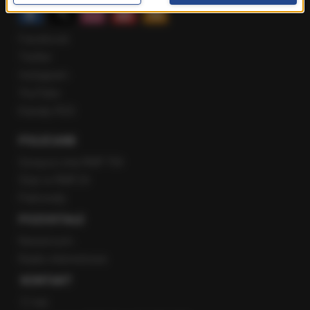
Facebook
Twitter
Instagram
YouTube
Kanały RSS
POLECANE
Gorąca Linia RMF FM
Staż w RMF24
Patronaty
POZOSTAŁE
Newsroom
Radio internetowe
KONTAKT
O nas