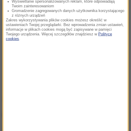
Wyświetlanie spersonalizowanych reklam, które odpowiadają
Dalsza część artykułu pod materiałem video:
Twoim zainteresowaniom
Gromadzenie zagregowanych danych użytkownika korzystającego
z różnych urządzeń
Zakres wykorzystywania plików cookies możesz określić w
ustawieniach Twojej przeglądarki. Bez wprowadzenia zmian ustawień,
informacje w plikach cookies mogą być zapisywane w pamięci
Twojego urządzenia. Więcej szczegółów znajdziesz w
Polityce
cookies
.
Źródło: PAP
NAJWAŻNIEJSZE FAKTY
„Na wciśnięcie guzika