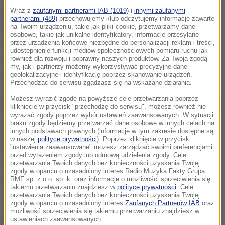
Wraz z
zaufanymi partnerami IAB (1019)
i
innymi zaufanymi
powinny zbierać informacje dotyczące logowania
partnerami (489)
przechowujemy i/lub odczytujemy informacje zawarte
na Twoim urządzeniu, takie jak pliki cookie, przetwarzamy dane
do obsługiwanych przez siebie skrzynek poczty
osobowe, takie jak unikalne identyfikatory, informacje przesyłane
elektronicznej.
przez urządzenia końcowe niezbędne do personalizacji reklam i treści,
Dziennik ma składać się z daty,
udostępnienie funkcji mediów społecznościowych pomiaru ruchu jak
godziny (co do jednej sekundy), adresu IP oraz portu
również dla rozwoju i poprawny naszych produktów. Za Twoją zgodą
my, jak i partnerzy możemy wykorzystywać precyzyjne dane
przypisanego użytkownikowi w trakcie połączenia.
geolokalizacyjne i identyfikację poprzez skanowanie urządzeń.
Przechodząc do serwisu zgadzasz się na wskazane działania.
Tak stworzoną bazę danych operator powinien
Możesz wyrazić zgodę na powyższe cele przetwarzania poprzez
przechowywać przez co najmniej 90 dni i udostępnić
kliknięcie w przycisk "przechodzę do serwisu", możesz również nie
wyrażać zgody poprzez wybór ustawień zaawansowanych. W sytuacji
ją organom państwa na potrzeby prowadzonych
braku zgody będziemy przetwarzać dane osobowe w innych celach na
innych podstawach prawnych (informacje w tym zakresie dostępne są
przez nie postępowań. Takie zalecenia znalazły się
w naszej
polityce prywatności
). Poprzez kliknięcie w przycisk
"ustawienia zaawansowane" możesz zarządzać swoimi preferencjami
w opinii, jaką MON przesłał do projektu ustawy o
przed wyrażeniem zgody lub odmową udzielenia zgody. Cele
zwalczaniu nadużyć w komunikacji elektronicznej,
przetwarzania Twoich danych bez konieczności uzyskania Twojej
zgody w oparciu o uzasadniony interes Radio Muzyka Fakty Grupa
którą szykuje KPRM" - czytamy w środowym
RMF sp. z o.o. sp. k. oraz informacje o możliwości sprzeciwienia się
takiemu przetwarzaniu znajdziesz w
polityce prywatności
. Cele
"Dzienniku Gazecie Prawnej".
przetwarzania Twoich danych bez konieczności uzyskania Twojej
zgody w oparciu o uzasadniony interes
Zaufanych Partnerów IAB
oraz
możliwość sprzeciwienia się takiemu przetwarzaniu znajdziesz w
Według gazety, opinia została podpisana przez
ustawieniach zaawansowanych.