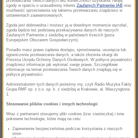
przetwarzania Twoich danych bez konieczności uzyskania Twojej
biznesmen Thomas Mertel. Smuda utrzymał
zgody w oparciu o uzasadniony interes
Zaufanych Partnerów IAB
oraz
możliwość sprzeciwienia się takiemu przetwarzaniu znajdziesz w
dwukrotnie ekipę w ekstraklasie, wprowadził
ustawieniach zaawansowanych.
niemieckie wzorce, a przy okazji ciągle utrzymywał
Zgoda jest dobrowolna i możesz ją w dowolnym momencie wycofać,
zgoda będzie też podstawą przekazywania danych do naszych
bliskie kontakty z tym krajem.
Zaufanych Partnerów z siedzibą w państwach trzecich (poza
Europejskim Obszarem Gospodarczym).
W kwietniu 1995 roku został trenerem Widzewa Łódź
Ponadto masz prawo żądania dostępu, sprostowania, usunięcia lub
ograniczenia przetwarzania danych, a także złożenia skargi do
i to był początek jednej z najpiękniejszych historii w
Prezesa Urzędu Ochrony Danych Osobowych. W polityce prywatności
znajdziesz informacje jak wykonać swoje prawa. Szczegółowe
polskiej piłce klubowej.
Trener dwa razy sięgnął z
informacje na temat przetwarzania Twoich danych znajdują się w
łódzkim klubem po mistrzostwo
polityce prywatności.
. Udało mu się
także, w sezonie 1996/1997, wprowadzić go do Ligi
Administratorem tych danych jesteśmy my, czyli Radio Muzyka Fakty
Grupa RMF sp. z o.o. sp. k. z siedzibą w Krakowie, al. Waszyngtona
Mistrzów, po pamiętnym dwumeczu z duńskim
1.
Broendby.
Stosowanie plików cookies i innych technologii
Wraz z partnerami stosujemy pliki cookies (tzw. ciasteczka) i inne
Później było mistrzostwo wywalczone z Wisłą
pokrewne technologie, które mają na celu:
Kraków czy krajowy puchar z Lechem Poznań
.
Zapewnienie bezpieczeństwa podczas korzystania z naszych
stron
Smuda prowadził także m.in. Legię Warszawa.