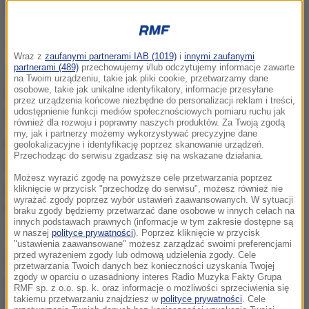
Coburg (
Niemcy
).
...i jeszcze bogatsza trenerska
Wraz z
zaufanymi partnerami IAB (1019)
i
innymi zaufanymi
partnerami (489)
przechowujemy i/lub odczytujemy informacje zawarte
To w niemieckim VfB 07 Coburg w 1983 roku
na Twoim urządzeniu, takie jak pliki cookie, przetwarzamy dane
osobowe, takie jak unikalne identyfikatory, informacje przesyłane
Franciszek Smuda po raz pierwszy pracował w roli
przez urządzenia końcowe niezbędne do personalizacji reklam i treści,
trenera.
udostępnienie funkcji mediów społecznościowych pomiaru ruchu jak
również dla rozwoju i poprawny naszych produktów. Za Twoją zgodą
my, jak i partnerzy możemy wykorzystywać precyzyjne dane
Przez wiele lat mieszkał w Norymberdze i prowadził
geolokalizacyjne i identyfikację poprzez skanowanie urządzeń.
Przechodząc do serwisu zgadzasz się na wskazane działania.
także ASV Forth oraz FC Herzogenaurach. Na
Możesz wyrazić zgodę na powyższe cele przetwarzania poprzez
przełomie lat 90. w Turcji był trenerem Altay Izmir i
kliknięcie w przycisk "przechodzę do serwisu", możesz również nie
wyrażać zgody poprzez wybór ustawień zaawansowanych. W sytuacji
Konyaspor Konya, a po powrocie znalazł
braku zgody będziemy przetwarzać dane osobowe w innych celach na
innych podstawach prawnych (informacje w tym zakresie dostępne są
zatrudnienie w FFV Wendelstein.
w naszej
polityce prywatności
). Poprzez kliknięcie w przycisk
"ustawienia zaawansowane" możesz zarządzać swoimi preferencjami
przed wyrażeniem zgody lub odmową udzielenia zgody. Cele
Od 1993 roku pracował w Polsce, z krótkim
przetwarzania Twoich danych bez konieczności uzyskania Twojej
zgody w oparciu o uzasadniony interes Radio Muzyka Fakty Grupa
epizodem na Cyprze. Rozpoczął od Stali Mielec, w
RMF sp. z o.o. sp. k. oraz informacje o możliwości sprzeciwienia się
której pomoc finansową zaangażował się niemiecki
takiemu przetwarzaniu znajdziesz w
polityce prywatności
. Cele