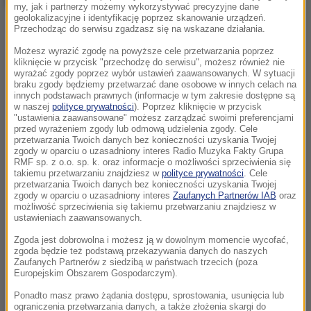
bramkę.
my, jak i partnerzy możemy wykorzystywać precyzyjne dane
geolokalizacyjne i identyfikację poprzez skanowanie urządzeń.
Przechodząc do serwisu zgadzasz się na wskazane działania.
Możesz wyrazić zgodę na powyższe cele przetwarzania poprzez
kliknięcie w przycisk "przechodzę do serwisu", możesz również nie
wyrażać zgody poprzez wybór ustawień zaawansowanych. W sytuacji
braku zgody będziemy przetwarzać dane osobowe w innych celach na
innych podstawach prawnych (informacje w tym zakresie dostępne są
w naszej
polityce prywatności
). Poprzez kliknięcie w przycisk
"ustawienia zaawansowane" możesz zarządzać swoimi preferencjami
przed wyrażeniem zgody lub odmową udzielenia zgody. Cele
przetwarzania Twoich danych bez konieczności uzyskania Twojej
zgody w oparciu o uzasadniony interes Radio Muzyka Fakty Grupa
RMF sp. z o.o. sp. k. oraz informacje o możliwości sprzeciwienia się
takiemu przetwarzaniu znajdziesz w
polityce prywatności
. Cele
przetwarzania Twoich danych bez konieczności uzyskania Twojej
zgody w oparciu o uzasadniony interes
Zaufanych Partnerów IAB
oraz
możliwość sprzeciwienia się takiemu przetwarzaniu znajdziesz w
ustawieniach zaawansowanych.
Zgoda jest dobrowolna i możesz ją w dowolnym momencie wycofać,
zgoda będzie też podstawą przekazywania danych do naszych
Zaufanych Partnerów z siedzibą w państwach trzecich (poza
Europejskim Obszarem Gospodarczym).
Ponadto masz prawo żądania dostępu, sprostowania, usunięcia lub
ograniczenia przetwarzania danych, a także złożenia skargi do