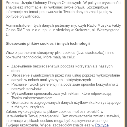
Prezesa Urzędu Ochrony Danych Osobowych. W polityce prywatności
znajdziesz informacje jak wykonać swoje prawa. Szczegółowe
informacje na temat przetwarzania Twoich danych znajdują się w
polityce prywatności.
Administratorem tych danych jesteśmy my, czyli Radio Muzyka Fakty
Grupa RMF sp. z o.o. sp. k. z siedzibą w Krakowie, al. Waszyngtona
1.
Stosowanie plików cookies i innych technologii
Wraz z partnerami stosujemy pliki cookies (tzw. ciasteczka) i inne
pokrewne technologie, które mają na celu:
Zapewnienie bezpieczeństwa podczas korzystania z naszych
stron
"Zdobywanie goli nie nudzi Mbappe
" - napisała tuż
Ulepszenie świadczonych przez nas usług poprzez wykorzystanie
danych w celach analitycznych i statystycznych
po ostatnim gwizdku gazeta "Marca", a dziennik "AS"
Poznanie Twoich preferencji na podstawie sposobu korzystania z
naszych serwisów
dodał: "Mbappe na pewno nie był zmęczony" i
Wyświetlanie spersonalizowanych reklam, które odpowiadają
Twoim zainteresowaniom
podkreślił dobrą postawę w bramce Belga Thibaut
Gromadzenie zagregowanych danych użytkownika korzystającego
z różnych urządzeń
Courtois, który kilka razy uratował gości.
Zakres wykorzystywania plików cookies możesz określić w
ustawieniach Twojej przeglądarki. Bez wprowadzenia zmian ustawień,
informacje w plikach cookies mogą być zapisywane w pamięci
Twojego urządzenia. Więcej szczegółów znajdziesz w
Polityce
Dalsza część artykułu pod materiałem video: