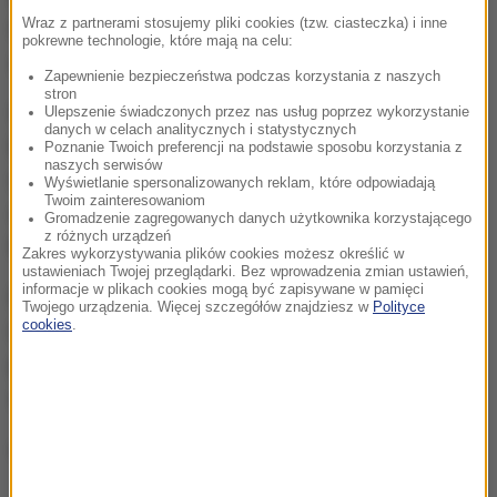
Wraz z partnerami stosujemy pliki cookies (tzw. ciasteczka) i inne
CBS Sports, cytowanym przez wszystkie
pokrewne technologie, które mają na celu:
skandynawskie media.
Zapewnienie bezpieczeństwa podczas korzystania z naszych
stron
Wywiad przeprowadził z nim ojciec, były duński
Ulepszenie świadczonych przez nas usług poprzez wykorzystanie
danych w celach analitycznych i statystycznych
legendarny bramkarz Peter Schmeichel, 129-krotny
Poznanie Twoich preferencji na podstawie sposobu korzystania z
naszych serwisów
reprezentant kraju przebywający w Manchesterze z
Wyświetlanie spersonalizowanych reklam, które odpowiadają
Twoim zainteresowaniom
okazji meczu Ligi Mistrzów pomiędzy
Gromadzenie zagregowanych danych użytkownika korzystającego
z różnych urządzeń
Manchesterem United i Realem Madryt.
Zakres wykorzystywania plików cookies możesz określić w
ustawieniach Twojej przeglądarki. Bez wprowadzenia zmian ustawień,
informacje w plikach cookies mogą być zapisywane w pamięci
Piłkarz doznał złamania barku podczas ćwierćfinału
Twojego urządzenia. Więcej szczegółów znajdziesz w
Polityce
cookies
.
Ligi Narodów w marcu 2025 r. z Portugalią, ale z
powodu wykorzystanych zmian grał do końca
spotkania, co bardzo pogorszyło stan kontuzji.
"Tracimy najważniejszy filar"