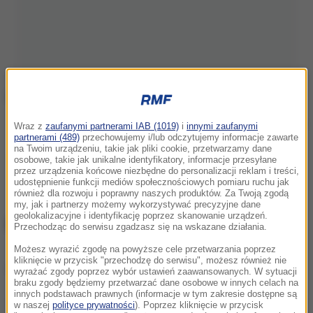
/
PAP/EPA
Wraz z
zaufanymi partnerami IAB (1019)
i
innymi zaufanymi
partnerami (489)
przechowujemy i/lub odczytujemy informacje zawarte
na Twoim urządzeniu, takie jak pliki cookie, przetwarzamy dane
Bądź na bieżąco! Informacje z Polski i świata
osobowe, takie jak unikalne identyfikatory, informacje przesyłane
przez urządzenia końcowe niezbędne do personalizacji reklam i treści,
znajdziesz na
RMF24.pl
.
udostępnienie funkcji mediów społecznościowych pomiaru ruchu jak
również dla rozwoju i poprawny naszych produktów. Za Twoją zgodą
my, jak i partnerzy możemy wykorzystywać precyzyjne dane
geolokalizacyjne i identyfikację poprzez skanowanie urządzeń.
Rozmowa z ojcem przed kamerami
Przechodząc do serwisu zgadzasz się na wskazane działania.
Możesz wyrazić zgodę na powyższe cele przetwarzania poprzez
kliknięcie w przycisk "przechodzę do serwisu", możesz również nie
Dalsza część artykułu pod materiałem video:
wyrażać zgody poprzez wybór ustawień zaawansowanych. W sytuacji
braku zgody będziemy przetwarzać dane osobowe w innych celach na
innych podstawach prawnych (informacje w tym zakresie dostępne są
w naszej
polityce prywatności
). Poprzez kliknięcie w przycisk