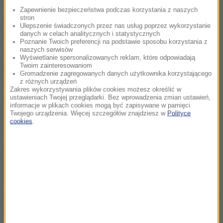
Zapewnienie bezpieczeństwa podczas korzystania z naszych
stron
Wśród innych istotnych czynników ograniczających
Ulepszenie świadczonych przez nas usług poprzez wykorzystanie
danych w celach analitycznych i statystycznych
liczbę rodzonych dzieci badacze wymieniają
Poznanie Twoich preferencji na podstawie sposobu korzystania z
naszych serwisów
jeszcze spadek śmiertelności niemowląt,
Wyświetlanie spersonalizowanych reklam, które odpowiadają
Twoim zainteresowaniom
powszechny dostęp do środków antykoncepcyjnych
Gromadzenie zagregowanych danych użytkownika korzystającego
i coraz dłuższą edukację, która skłania do
z różnych urządzeń
Zakres wykorzystywania plików cookies możesz określić w
odkładania ciąży na później. Ich zdaniem jednak, te
ustawieniach Twojej przeglądarki. Bez wprowadzenia zmian ustawień,
informacje w plikach cookies mogą być zapisywane w pamięci
czynniki aż tak dramatycznego spadku dzietności
Twojego urządzenia. Więcej szczegółów znajdziesz w
Polityce
cookies
.
nie są w stanie wyjaśnić.
Autorzy pracy zainteresowali się trybem życia
pierwotnych mieszkańców boliwijskiej części
Amazonii, plemienia Tsimane, żyjącego w małych
grupach, zajmującego się zbieractwem, łowiectwem
i drobną uprawą. Przeciętna rodzina ma tam