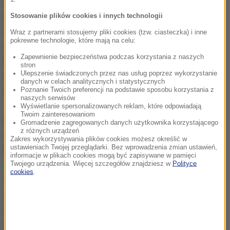
weryfikacji wyników analiz pierwszej grupy. Nie było
niespodzianką, że model wskazał miejsce
Stosowanie plików cookies i innych technologii
zatrudnienia i wykształcenie jako czynniki, których
Wraz z partnerami stosujemy pliki cookies (tzw. ciasteczka) i inne
pokrewne technologie, które mają na celu:
znaczenie dla naszych zarobków jest największe. Na
Zapewnienie bezpieczeństwa podczas korzystania z naszych
kolejnych miejscach znalazły się miejsce
stron
Ulepszenie świadczonych przez nas usług poprzez wykorzystanie
zamieszkania i płeć, mężczyźni wciąż przeciętnie
danych w celach analitycznych i statystycznych
zarabiają więcej od kobiet.
Poznanie Twoich preferencji na podstawie sposobu korzystania z
naszych serwisów
Wyświetlanie spersonalizowanych reklam, które odpowiadają
Twoim zainteresowaniom
Na piątym miejscu pojawiła się samokontrola. Model
Gromadzenie zagregowanych danych użytkownika korzystającego
z różnych urządzeń
wskazał, że jej poziom ma dla naszego przyszłego
Zakres wykorzystywania plików cookies możesz określić w
ustawieniach Twojej przeglądarki. Bez wprowadzenia zmian ustawień,
finansowego sukcesu znaczenie większe niż nawet
informacje w plikach cookies mogą być zapisywane w pamięci
Twojego urządzenia. Więcej szczegółów znajdziesz w
Polityce
wiek czy rasa. Zdolność do rezygnacji z
cookies
.
natychmiastowej nagrody na rzecz przyszłej,
wyższej gratyfikacji, jest jednym z najważniejszych
czynników sprzyjających np. zdolności do
inwestowania. Okazuje się jednak, że ma też wpływ