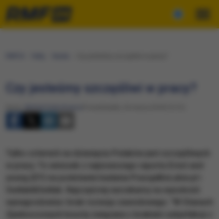
RMF24
Fakty
Nauka
Czy jesteśmy szczęśliwi w pracy?
Czy jesteśmy szczęśliwi w pracy?
Autor:
Michał Dobrołowicz
Poniedziałek, 26 marca 2018 (13:51)
Tylko czterech na dziesięciu Polaków jest szczęśliwych
w pracy. To wniosek z najnowszego raportu Ernst and
young (EY) na podstawie badania PracujeBoLubie.pl i
Sedlak&Sedlak. Najczęściej narzekamy na wysokość
wynagrodzenia i brak rozwoju zawodowego. "W Stanach
Zjednoczonych koszty związane z brakiem satysfakcji z