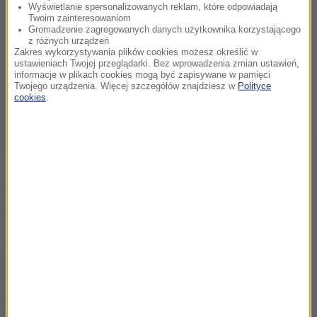
Wyświetlanie spersonalizowanych reklam, które odpowiadają
Twoim zainteresowaniom
Gromadzenie zagregowanych danych użytkownika korzystającego
z różnych urządzeń
Zakres wykorzystywania plików cookies możesz określić w
ustawieniach Twojej przeglądarki. Bez wprowadzenia zmian ustawień,
informacje w plikach cookies mogą być zapisywane w pamięci
Twojego urządzenia. Więcej szczegółów znajdziesz w
Polityce
cookies
.
Nasze badania pokazują, że szczęście w pracy nie
zależy ani od branży, ani od stanowiska, ani od
wynagrodzenia. Pracownicy na podstawowych
stanowiskach są czasami bardziej szczęśliwi niż ich
szefowie. Najważniejsze to widzieć sens swojej
pracy. Na przykład: bo widzę klientów, bo obsługuję
ich, bo sprawiam, że uśmiechają się. Osoby, które
patrzą w ten sposób na swoją pracę, będą
szczęśliwsze
- podkreśla specjalista.