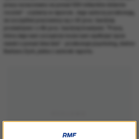
pracy oszacowano na ponad 500 miliardów dolarów
rocznie" - czytamy w raporcie. Jego autorzy przekonują,
że szczęśliwi pracownicy są o 43 proc. bardziej
produktywni i o 86 proc. bardziej kreatywni. "Praca,
która daje nam szczęście może nam wydłużyć życie
nawet o ponad dwa lata" - przekonuje psycholog, doktor
Barbara Zych, jedna z autorek raportu.