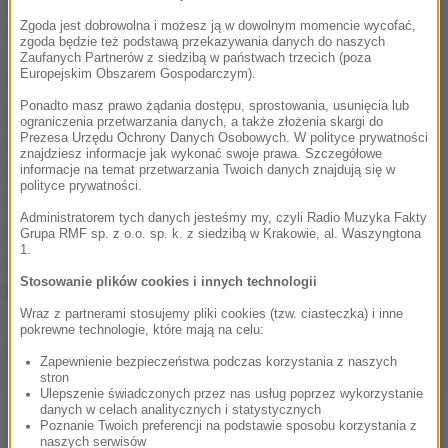
tym, co nam daje radość i sprawić, że odpowiedź na
Zgoda jest dobrowolna i możesz ją w dowolnym momencie wycofać,
to pytanie będzie punktem wyjścia
- dodaje.
zgoda będzie też podstawą przekazywania danych do naszych
Zaufanych Partnerów z siedzibą w państwach trzecich (poza
Europejskim Obszarem Gospodarczym).
Warto zacząć dostrzegać pozytywne aspekty swojej
Ponadto masz prawo żądania dostępu, sprostowania, usunięcia lub
pracy. Patrzeć na siebie, swoich kolegów, to, co
ograniczenia przetwarzania danych, a także złożenia skargi do
robimy widząc fajne elementy w codzienności, która
Prezesa Urzędu Ochrony Danych Osobowych. W polityce prywatności
znajdziesz informacje jak wykonać swoje prawa. Szczegółowe
bywa szara, ale znajdą się w niej mocne aspekty,
informacje na temat przetwarzania Twoich danych znajdują się w
polityce prywatności.
które dadzą nam radość. Polska jest na szarym
Administratorem tych danych jesteśmy my, czyli Radio Muzyka Fakty
końcu jeśli chodzi o szczęśliwość w pracy. U nas, z
Grupa RMF sp. z o.o. sp. k. z siedzibą w Krakowie, al. Waszyngtona
1.
różnych powodów, ten wskaźnik jest niski
-
Stosowanie plików cookies i innych technologii
komentuje psycholog.
Wraz z partnerami stosujemy pliki cookies (tzw. ciasteczka) i inne
pokrewne technologie, które mają na celu:
Dalsza część artykułu pod materiałem video:
Zapewnienie bezpieczeństwa podczas korzystania z naszych
stron
Ulepszenie świadczonych przez nas usług poprzez wykorzystanie
danych w celach analitycznych i statystycznych
Poznanie Twoich preferencji na podstawie sposobu korzystania z
naszych serwisów