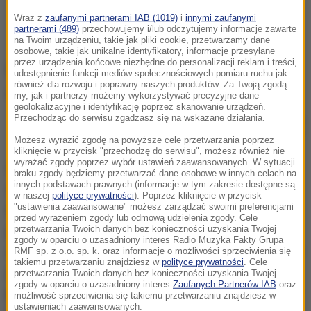
Wraz z
zaufanymi partnerami IAB (1019)
i
innymi zaufanymi
partnerami (489)
przechowujemy i/lub odczytujemy informacje zawarte
na Twoim urządzeniu, takie jak pliki cookie, przetwarzamy dane
osobowe, takie jak unikalne identyfikatory, informacje przesyłane
przez urządzenia końcowe niezbędne do personalizacji reklam i treści,
udostępnienie funkcji mediów społecznościowych pomiaru ruchu jak
również dla rozwoju i poprawny naszych produktów. Za Twoją zgodą
my, jak i partnerzy możemy wykorzystywać precyzyjne dane
geolokalizacyjne i identyfikację poprzez skanowanie urządzeń.
Przechodząc do serwisu zgadzasz się na wskazane działania.
Tylko czterech na dziesięciu Polaków jest szczęśliwych w pracy - wynika
z badań
Możesz wyrazić zgodę na powyższe cele przetwarzania poprzez
kliknięcie w przycisk "przechodzę do serwisu", możesz również nie
wyrażać zgody poprzez wybór ustawień zaawansowanych. W sytuacji
Problem zaczyna się od tego, że wybieramy pracę w
braku zgody będziemy przetwarzać dane osobowe w innych celach na
innych podstawach prawnych (informacje w tym zakresie dostępne są
sposób nie do końca prowadzący do szczęścia.
w naszej
polityce prywatności
). Poprzez kliknięcie w przycisk
"ustawienia zaawansowane" możesz zarządzać swoimi preferencjami
Bazujemy na tym, co potrafimy albo co się trafi,
przed wyrażeniem zgody lub odmową udzielenia zgody. Cele
potem spędzamy kilka lat w jednej pracy, którą
przetwarzania Twoich danych bez konieczności uzyskania Twojej
zgody w oparciu o uzasadniony interes Radio Muzyka Fakty Grupa
zmieniamy i po kilkunastu lat odkrywamy, że to może
RMF sp. z o.o. sp. k. oraz informacje o możliwości sprzeciwienia się
takiemu przetwarzaniu znajdziesz w
polityce prywatności
. Cele
jednak nie było nasze powołanie
- komentuje
przetwarzania Twoich danych bez konieczności uzyskania Twojej
zgody w oparciu o uzasadniony interes
Zaufanych Partnerów IAB
oraz
psycholog Barbara Zych.
Warto zastanawiać się nad
możliwość sprzeciwienia się takiemu przetwarzaniu znajdziesz w
ustawieniach zaawansowanych.